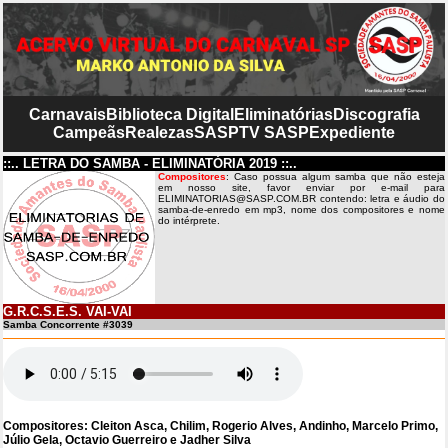
Carnavais
Biblioteca Digital
Eliminatórias
Discografia
Campeãs
Realezas
SASP
TV SASP
Expediente
::.. LETRA DO SAMBA - ELIMINATÓRIA 2019 ::..
Compositores
: Caso possua algum samba que não esteja
em nosso site, favor enviar por e-mail para
ELIMINATORIAS@SASP.COM.BR contendo: letra e áudio do
samba-de-enredo em mp3, nome dos compositores e nome
do intérprete.
G.R.C.S.E.S. VAI-VAI
Samba Concorrente #3039
Compositores: Cleiton Asca, Chilim, Rogerio Alves, Andinho, Marcelo Primo,
Júlio Gela, Octavio Guerreiro e Jadher Silva