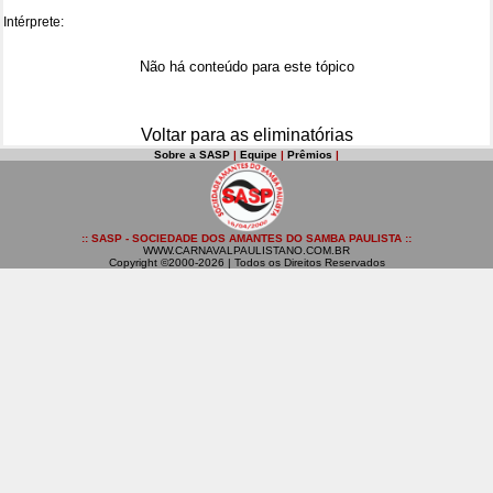
Intérprete:
Não há conteúdo para este tópico
Voltar para as eliminatórias
Sobre a SASP
|
Equipe
|
Prêmios
|
:: SASP - SOCIEDADE DOS AMANTES DO SAMBA PAULISTA ::
WWW.CARNAVALPAULISTANO.COM.BR
Copyright ©2000-2026 | Todos os Direitos Reservados