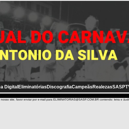
a Digital
Eliminatórias
Discografia
Campeãs
Realezas
SASP
T
 nosso site, favor enviar por e-mail para ELIMINATORIAS@SASP.COM.BR contendo: letra e áud