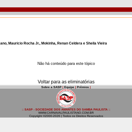
ano, Mauricio Rocha Jr., Mokinha, Renan Celdera e Sheila Vieira
Não há conteúdo para este tópico
Voltar para as eliminatórias
Sobre a SASP
|
Equipe
|
Prêmios
|
:: SASP - SOCIEDADE DOS AMANTES DO SAMBA PAULISTA ::
WWW.CARNAVALPAULISTANO.COM.BR
Copyright ©2000-2026 | Todos os Direitos Reservados