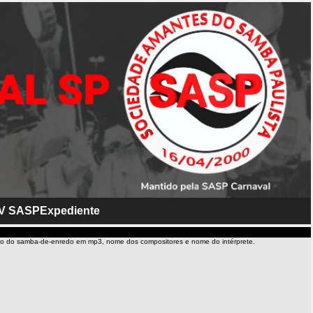
V SASP
Expediente
io do samba-de-enredo em mp3, nome dos compositores e nome do intérprete.