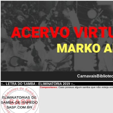
Carnavais
Bibliotec
::.. LETRA DO SAMBA - ELIMINATÓRIA 2019 ::..
Compositores
: Caso possua algum samba que não esteja em