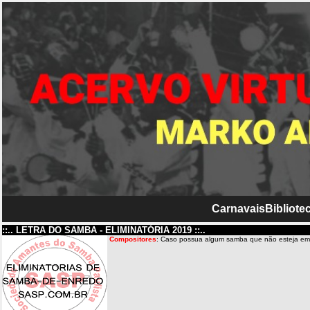
Carnavais
Bibliotec
::.. LETRA DO SAMBA - ELIMINATÓRIA 2019 ::..
Compositores
: Caso possua algum samba que não esteja em