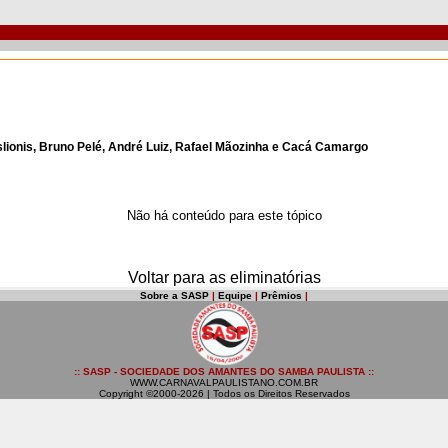
lionis, Bruno Pelé, André Luiz, Rafael Mãozinha e Cacá Camargo
Não há conteúdo para este tópico
Voltar para as eliminatórias
Sobre a SASP
|
Equipe
|
Prêmios
|
:: SASP - SOCIEDADE DOS AMANTES DO SAMBA PAULISTA ::
WWW.CARNAVALPAULISTANO.COM.BR
Copyright ©2000-2026 | Todos os Direitos Reservados