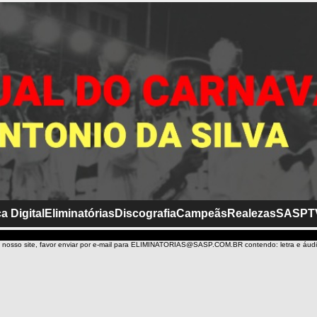
a Digital
Eliminatórias
Discografia
Campeãs
Realezas
SASP
T
 nosso site, favor enviar por e-mail para ELIMINATORIAS@SASP.COM.BR contendo: letra e áud