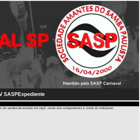
V SASP
Expediente
io do samba-de-enredo em mp3, nome dos compositores e nome do intérprete.