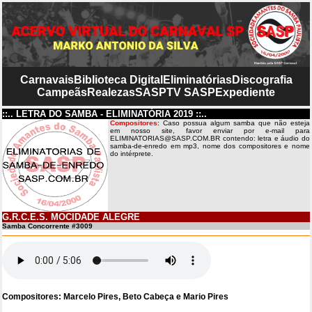
Carnavais
Biblioteca Digital
Eliminatórias
Discografia
Campeãs
Realezas
SASP
TV SASP
Expediente
::.. LETRA DO SAMBA - ELIMINATÓRIA 2019 ::..
Compositores
: Caso possua algum samba que não esteja
em nosso site, favor enviar por e-mail para
ELIMINATORIAS@SASP.COM.BR contendo: letra e áudio do
samba-de-enredo em mp3, nome dos compositores e nome
do intérprete.
G.R.C.E.S. MOCIDADE ALEGRE
Samba Concorrente #3009
Compositores: Marcelo Pires, Beto Cabeça e Mario Pires