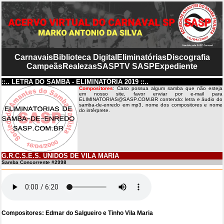
Carnavais
Biblioteca Digital
Eliminatórias
Discografia
Campeãs
Realezas
SASP
TV SASP
Expediente
::.. LETRA DO SAMBA - ELIMINATÓRIA 2019 ::..
Compositores
: Caso possua algum samba que não esteja
em nosso site, favor enviar por e-mail para
ELIMINATORIAS@SASP.COM.BR contendo: letra e áudio do
samba-de-enredo em mp3, nome dos compositores e nome
do intérprete.
G.R.C.S.E.S. UNIDOS DE VILA MARIA
Samba Concorrente #2998
Compositores: Edmar do Salgueiro e Tinho Vila Maria