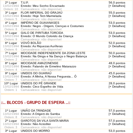
2º Lugar
T.U.P.
56,0 pontos
13/02/1994
Enredo: Meu Sonho Encantado
[+ Detalhes]
Ordem
: 10
Carnavalesco: não disponível
3º Lugar
FLOR IMPERIAL DO GRAJAÚ
55,0 pontos
13/02/1994
Enredo: Hoje Tem Marmelada
[+ Detalhes]
Ordem
: 5
Carnavalesco: não disponível
4º Lugar
IMPÉRIO DE GUAIANASES
53,0 pontos
13/02/1994
Enredo: Negro - Origem, Crenças e Costumes
[+ Detalhes]
Ordem
: 8
Carnavalesco: não disponível
5º Lugar
GALO DE PIRITUBA TORCIDA
53,0 pontos
13/02/1994
Enredo: O Mundo Colorido da Criança
[+ Detalhes]
Ordem
: 9
Carnavalesco: não disponível
6º Lugar
VOVÓ BOLÃO
52,0 pontos
13/02/1994
Enredo: As Riquezas Auríferas
[+ Detalhes]
Ordem
: 6
Carnavalesco: não disponível
7º Lugar
MOCIDADE INDEPENDENTE DA ZONA LESTE
50,0 pontos
13/02/1994
Enredo: Na Ginga e Na Dança o Negro Balança
[+ Detalhes]
Ordem
: 2
Carnavalesco: não disponível
8º Lugar
MOCIDADE AMAZONENSE
48,0 pontos
13/02/1994
Enredo: Falando de Ermelino Matarazzo
[+ Detalhes]
Ordem
: 4
Carnavalesco: não disponível
9º Lugar
UNIDOS DO GUARAÚ
45,0 pontos
13/02/1994
Enredo: A Minha, A Nossa Freguesia... Ó
[+ Detalhes]
Ordem
: 7
Carnavalesco: não disponível
10º Lugar
UNIDOS DO PÉ GRANDE
28,0 pontos
13/02/1994
Enredo: Circo Espelho de Vida
[+ Detalhes]
Ordem
: 1
Carnavalesco: não disponível
::.. BLOCOS - GRUPO DE ESPERA ..::
1º Lugar
UNIÃO DA TRINDADE
57,0 pontos
13/02/1994
Enredo: A Origem do Samba
[+ Detalhes]
Ordem
: 8
Carnavalesco: não disponível
2º Lugar
GAROTOS DA VILA SANTA MARIA
57,0 pontos
13/02/1994
Enredo: Não Acreditei
[+ Detalhes]
Ordem
: 3
Carnavalesco: não disponível
3º Lugar
UNIDOS DO MORRO
53,0 pontos