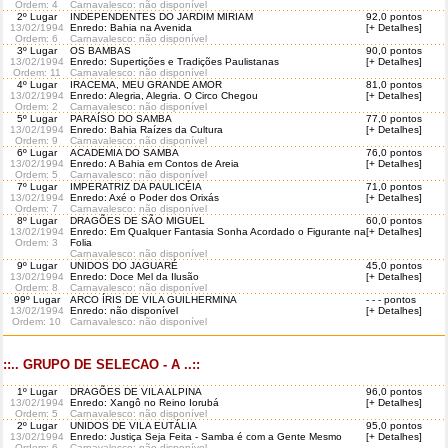
Ordem
: 4
Carnavalesco: não disponível
2º Lugar
INDEPENDENTES DO JARDIM MIRIAM
92,0 pontos
13/02/1994
Enredo: Bahia na Avenida
[+ Detalhes]
Ordem
: 6
Carnavalesco: não disponível
3º Lugar
OS BAMBAS
90,0 pontos
13/02/1994
Enredo: Supertições e Tradições Paulistanas
[+ Detalhes]
Ordem
: 11
Carnavalesco: não disponível
4º Lugar
IRACEMA, MEU GRANDE AMOR
81,0 pontos
13/02/1994
Enredo: Alegria, Alegria. O Circo Chegou
[+ Detalhes]
Ordem
: 2
Carnavalesco: não disponível
5º Lugar
PARAÍSO DO SAMBA
77,0 pontos
13/02/1994
Enredo: Bahia Raízes da Cultura
[+ Detalhes]
Ordem
: 9
Carnavalesco: não disponível
6º Lugar
ACADEMIA DO SAMBA
76,0 pontos
13/02/1994
Enredo: A Bahia em Contos de Areia
[+ Detalhes]
Ordem
: 5
Carnavalesco: não disponível
7º Lugar
IMPERATRIZ DA PAULICÉIA
71,0 pontos
13/02/1994
Enredo: Axé o Poder dos Orixás
[+ Detalhes]
Ordem
: 7
Carnavalesco: não disponível
8º Lugar
DRAGÕES DE SÃO MIGUEL
60,0 pontos
13/02/1994
Enredo: Em Qualquer Fantasia Sonha Acordado o Figurante na
[+ Detalhes]
Ordem
: 3
Folia
Carnavalesco: não disponível
9º Lugar
UNIDOS DO JAGUARÉ
45,0 pontos
13/02/1994
Enredo: Doce Mel da Ilusão
[+ Detalhes]
Ordem
: 8
Carnavalesco: não disponível
99º Lugar
ARCO ÍRIS DE VILA GUILHERMINA
- - - pontos
13/02/1994
Enredo: não disponível
[+ Detalhes]
Ordem
: 10
Carnavalesco: não disponível
::.. GRUPO DE SELECAO - A ..::
1º Lugar
DRAGÕES DE VILA ALPINA
96,0 pontos
13/02/1994
Enredo: Xangô no Reino Iorubá
[+ Detalhes]
Ordem
: 5
Carnavalesco: não disponível
2º Lugar
UNIDOS DE VILA EUTÁLIA
95,0 pontos
13/02/1994
Enredo: Justiça Seja Feita - Samba é com a Gente Mesmo
[+ Detalhes]
Ordem
: 6
Carnavalesco: não disponível