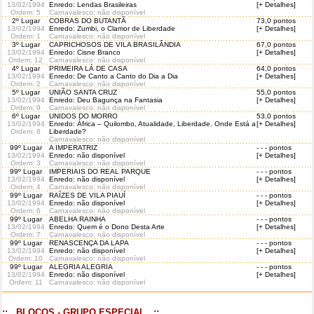
13/02/1994
Enredo: Lendas Brasileiras
[+ Detalhes]
Ordem
: 5
Carnavalesco: não disponível
2º Lugar
COBRAS DO BUTANTÃ
73,0 pontos
13/02/1994
Enredo: Zumbi, o Clamor de Liberdade
[+ Detalhes]
Ordem
: 1
Carnavalesco: não disponível
3º Lugar
CAPRICHOSOS DE VILA BRASILÂNDIA
67,0 pontos
13/02/1994
Enredo: Cisne Branco
[+ Detalhes]
Ordem
: 12
Carnavalesco: não disponível
4º Lugar
PRIMEIRA LÁ DE CASA
64,0 pontos
13/02/1994
Enredo: De Canto a Canto do Dia a Dia
[+ Detalhes]
Ordem
: 2
Carnavalesco: não disponível
5º Lugar
UNIÃO SANTA CRUZ
55,0 pontos
13/02/1994
Enredo: Deu Bagunça na Fantasia
[+ Detalhes]
Ordem
: 9
Carnavalesco: não disponível
6º Lugar
UNIDOS DO MORRO
53,0 pontos
13/02/1994
Enredo: África – Quilombo, Atualidade, Liberdade. Onde Está a
[+ Detalhes]
Ordem
: 8
Liberdade?
Carnavalesco: não disponível
99º Lugar
A IMPERATRIZ
- - - pontos
13/02/1994
Enredo: não disponível
[+ Detalhes]
Ordem
: 3
Carnavalesco: não disponível
99º Lugar
IMPERIAIS DO REAL PARQUE
- - - pontos
13/02/1994
Enredo: não disponível
[+ Detalhes]
Ordem
: 4
Carnavalesco: não disponível
99º Lugar
RAÍZES DE VILA PIAUÍ
- - - pontos
13/02/1994
Enredo: não disponível
[+ Detalhes]
Ordem
: 6
Carnavalesco: não disponível
99º Lugar
ABELHA RAINHA
- - - pontos
13/02/1994
Enredo: Quem é o Dono Desta Arte
[+ Detalhes]
Ordem
: 7
Carnavalesco: não disponível
99º Lugar
RENASCENÇA DA LAPA
- - - pontos
13/02/1994
Enredo: não disponível
[+ Detalhes]
Ordem
: 10
Carnavalesco: não disponível
99º Lugar
ALEGRIA ALEGRIA
- - - pontos
13/02/1994
Enredo: não disponível
[+ Detalhes]
Ordem
: 11
Carnavalesco: não disponível
::.. BLOCOS - GRUPO ESPECIAL ..::