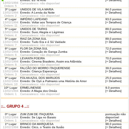
Enredo: Eu Te Amo
[+ Detalhes]
13/02/1994
Carnavalesco: não disponível
Ordem
: 5
3º Lugar
UNIDOS DE VILA MARIA
94,0 pontos
13/02/1994
Enredo: A Lenda da Noite
[+ Detalhes]
Ordem
: 2
Carnavalesco: não disponível
4º Lugar
IMPÉRIO LAPEANO
93,0 pontos
13/02/1994
Enredo: Voltar aos Tempos de Criança
[+ Detalhes]
Ordem
: 11
Carnavalesco: não disponível
5º Lugar
UNIDOS DE TAIPAS
89,0 pontos
13/02/1994
Enredo: Suor, Alegria e Lágrimas
[+ Detalhes]
Ordem
: 4
Carnavalesco: não disponível
5º Lugar
RAIZ DA ZONA SUL
89,0 pontos
13/02/1994
Enredo: Tudo Era e é Só Vaidade
[+ Detalhes]
Ordem
: 7
Carnavalesco: não disponível
6º Lugar
FLOR DA ZONA SUL
72,0 pontos
13/02/1994
Enredo: Coração do Ganga Zumba
[+ Detalhes]
Ordem
: 6
Carnavalesco: não disponível
7º Lugar
LEVANTA POEIRA
70,0 pontos
13/02/1994
Enredo: Cinema Brasileiro, Assim era Atlântida
[+ Detalhes]
Ordem
: 8
Carnavalesco: não disponível
8º Lugar
FALCÃO DO MORRO ITAQUERENSE
39,0 pontos
13/02/1994
Enredo: Criança Esperança
[+ Detalhes]
Ordem
: 3
Carnavalesco: não disponível
9º Lugar
FOLHA AZUL DOS MARUJOS
25,0 pontos
13/02/1994
Enredo: De Oyó a Palmares uma História de Amor
[+ Detalhes]
Ordem
: 10
Carnavalesco: não disponível
10º Lugar
ERMELINENSE
9,0 pontos
13/02/1994
Enredo: A Magia dos Orixás
[+ Detalhes]
Ordem
: 1
Carnavalesco: não disponível
::.. GRUPO 4 ..::
0º Lugar
ZUM ZUM DE ITAQUERA
pontuação não
13/02/1994
Enredo: Se Liga no Barato
disponível
Ordem
: 1
Carnavalesco: não disponível
[+ Detalhes]
1º Lugar
BRINCO DA MARQUESA
98,0 pontos
13/02/1994
Enredo: Circo, o Teatro da Ilusão
[+ Detalhes]