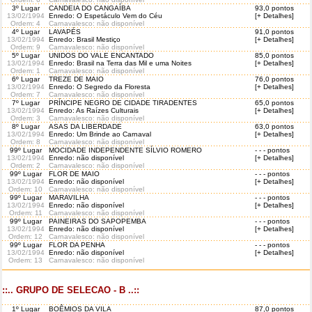
3º Lugar
CANDEIA DO CANGAÍBA
93,0 pontos
13/02/1994
Enredo: O Espetáculo Vem do Céu
[+ Detalhes]
Ordem
: 4
Carnavalesco: não disponível
4º Lugar
LAVAPÉS
91,0 pontos
13/02/1994
Enredo: Brasil Mestiço
[+ Detalhes]
Ordem
: 9
Carnavalesco: não disponível
5º Lugar
UNIDOS DO VALE ENCANTADO
85,0 pontos
13/02/1994
Enredo: Brasil na Terra das Mil e uma Noites
[+ Detalhes]
Ordem
: 1
Carnavalesco: não disponível
6º Lugar
TREZE DE MAIO
76,0 pontos
13/02/1994
Enredo: O Segredo da Floresta
[+ Detalhes]
Ordem
: 7
Carnavalesco: não disponível
7º Lugar
PRÍNCIPE NEGRO DE CIDADE TIRADENTES
65,0 pontos
13/02/1994
Enredo: As Raízes Culturais
[+ Detalhes]
Ordem
: 3
Carnavalesco: não disponível
8º Lugar
ASAS DA LIBERDADE
63,0 pontos
13/02/1994
Enredo: Um Brinde ao Carnaval
[+ Detalhes]
Ordem
: 8
Carnavalesco: não disponível
99º Lugar
MOCIDADE INDEPENDENTE SÍLVIO ROMERO
- - - pontos
13/02/1994
Enredo: não disponível
[+ Detalhes]
Ordem
: 2
Carnavalesco: não disponível
99º Lugar
FLOR DE MAIO
- - - pontos
13/02/1994
Enredo: não disponível
[+ Detalhes]
Ordem
: 10
Carnavalesco: não disponível
99º Lugar
MARAVILHA
- - - pontos
13/02/1994
Enredo: não disponível
[+ Detalhes]
Ordem
: 11
Carnavalesco: não disponível
99º Lugar
PAINEIRAS DO SAPOPEMBA
- - - pontos
13/02/1994
Enredo: não disponível
[+ Detalhes]
Ordem
: 12
Carnavalesco: não disponível
99º Lugar
FLOR DA PENHA
- - - pontos
13/02/1994
Enredo: não disponível
[+ Detalhes]
Ordem
: 13
Carnavalesco: não disponível
::.. GRUPO DE SELECAO - B ..::
1º Lugar
BOÊMIOS DA VILA
87,0 pontos