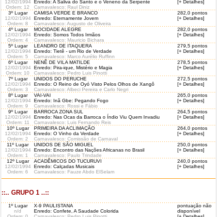
12/02/1994
Enredo: A Saliva do Santo e o Veneno da Serpente
[+ Detalhes]
Ordem
: 12
Carnavalesco: Raul Diniz
3º Lugar
CAMISA VERDE E BRANCO
282,0 pontos
12/02/1994
Enredo: Eternamente Jovem
[+ Detalhes]
Ordem
: 8
Carnavalesco: Augusto de Oliveira
4º Lugar
MOCIDADE ALEGRE
282,0 pontos
12/02/1994
Enredo: Somos Todos Irmãos
[+ Detalhes]
Ordem
: 4
Carnavalesco: Mauricio Bichara
5º Lugar
LEANDRO DE ITAQUERA
279,5 pontos
12/02/1994
Enredo: Tietê - um Rio de Verdade
[+ Detalhes]
Ordem
: 5
Carnavalesco: Marco Aurélio Ruffinn
6º Lugar
NENÊ DE VILA MATILDE
278,5 pontos
12/02/1994
Enredo: Pira-ique, Mistério e Magia
[+ Detalhes]
Ordem
: 10
Carnavalesco: Pedro Luis Pinotti
7º Lugar
UNIDOS DO PERUCHE
272,5 pontos
12/02/1994
Enredo: O Reino de Oyó Visto Pelos Olhos de Xangô
[+ Detalhes]
Ordem
: 3
Carnavalesco: Albeci Pereira e Carlo Negri
8º Lugar
VAI-VAI
265,0 pontos
12/02/1994
Enredo: Inã Gbe: Pegando Fogo
[+ Detalhes]
Ordem
: 9
Carnavalesco: Rossi e Fábio
9º Lugar
BARROCA ZONA SUL
264,5 pontos
12/02/1994
Enredo: Nas Ocas da Barroca o Índio Viu Quem Invadiu
[+ Detalhes]
Ordem
: 11
Carnavalesco: Luis Fernando Reis
10º Lugar
PRIMEIRA DA ACLIMAÇÃO
264,0 pontos
12/02/1994
Enredo: O Vinho da Verdade
[+ Detalhes]
Ordem
: 2
Carnavalesco: Comissão de Carnaval
11º Lugar
UNIDOS DE SÃO MIGUEL
250,0 pontos
12/02/1994
Enredo: Encontro das Nações Africanas no Brasil
[+ Detalhes]
Ordem
: 1
Carnavalesco: Paulo Trindade
12º Lugar
ACADÊMICOS DO TUCURUVI
240,0 pontos
12/02/1994
Enredo: Calçadas Musicais
[+ Detalhes]
Ordem
: 6
Carnavalesco: Fauze Abdo ElSelam
::.. GRUPO 1 ..::
1º Lugar
X-9 PAULISTANA
pontuação não
n/d
Enredo: Confete, A Saudade Colorida
disponível
Ordem
: 0
Carnavalesco: Pedro Luis Pinotti
[+ Detalhes]