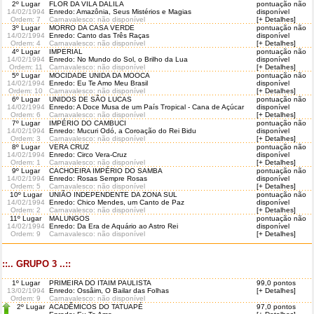
2º Lugar
FLOR DA VILA DALILA
pontuação não
14/02/1994
Enredo: Amazônia, Seus Mistérios e Magias
disponível
Ordem
: 7
Carnavalesco: não disponível
[+ Detalhes]
3º Lugar
MORRO DA CASA VERDE
pontuação não
14/02/1994
Enredo: Canto das Três Raças
disponível
Ordem
: 4
Carnavalesco: não disponível
[+ Detalhes]
4º Lugar
IMPERIAL
pontuação não
14/02/1994
Enredo: No Mundo do Sol, o Brilho da Lua
disponível
Ordem
: 11
Carnavalesco: não disponível
[+ Detalhes]
5º Lugar
MOCIDADE UNIDA DA MOOCA
pontuação não
14/02/1994
Enredo: Eu Te Amo Meu Brasil
disponível
Ordem
: 10
Carnavalesco: não disponível
[+ Detalhes]
6º Lugar
UNIDOS DE SÃO LUCAS
pontuação não
14/02/1994
Enredo: A Doce Musa de um País Tropical - Cana de Açúcar
disponível
Ordem
: 6
Carnavalesco: não disponível
[+ Detalhes]
7º Lugar
IMPÉRIO DO CAMBUCI
pontuação não
14/02/1994
Enredo: Mucuri Odó, a Coroação do Rei Bidu
disponível
Ordem
: 3
Carnavalesco: não disponível
[+ Detalhes]
8º Lugar
VERA CRUZ
pontuação não
14/02/1994
Enredo: Circo Vera-Cruz
disponível
Ordem
: 1
Carnavalesco: não disponível
[+ Detalhes]
9º Lugar
CACHOEIRA IMPÉRIO DO SAMBA
pontuação não
14/02/1994
Enredo: Rosas Sempre Rosas
disponível
Ordem
: 5
Carnavalesco: não disponível
[+ Detalhes]
10º Lugar
UNIÃO INDEPENDENTE DA ZONA SUL
pontuação não
14/02/1994
Enredo: Chico Mendes, um Canto de Paz
disponível
Ordem
: 2
Carnavalesco: não disponível
[+ Detalhes]
11º Lugar
MALUNGOS
pontuação não
14/02/1994
Enredo: Da Era de Aquário ao Astro Rei
disponível
Ordem
: 9
Carnavalesco: não disponível
[+ Detalhes]
::.. GRUPO 3 ..::
1º Lugar
PRIMEIRA DO ITAIM PAULISTA
99,0 pontos
13/02/1994
Enredo: Ossâim, O Bailar das Folhas
[+ Detalhes]
Ordem
: 9
Carnavalesco: não disponível
2º Lugar
ACADÊMICOS DO TATUAPÉ
97,0 pontos