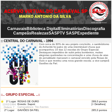
Carnavais
Biblioteca Digital
Eliminatórias
Discografia
Campeãs
Realezas
SASP
TV SASP
Expediente
:: CENTRAL DO CARNAVAL - 1994
Com cerca de 80% de seu projeto concluído, o sambódromo
do Anhembi foi palco de uma interminável chuva que
acompanhou 10 das 12 escolas do Grupo Especial.
Destaques impedidos de subir pelos bombeiros, muitas
alegorias quebradas na concentração e uma chuva de atas
de penalidade marcaram o carnaval vencido pela Rosas de
Ouro e que revelou uma nova grande escola; a vice-campeã
Gaviões da Fiel.
::.. GRUPO ESPECIAL ..::
1º Lugar
ROSAS DE OURO
289,0 pontos
Enredo: Sapoti
[+ Detalhes]
12/02/1994
Carnavalesco: Tito Arantes
Ordem
: 7
2º Lugar
GAVIÕES DA FIEL
285,0 pontos