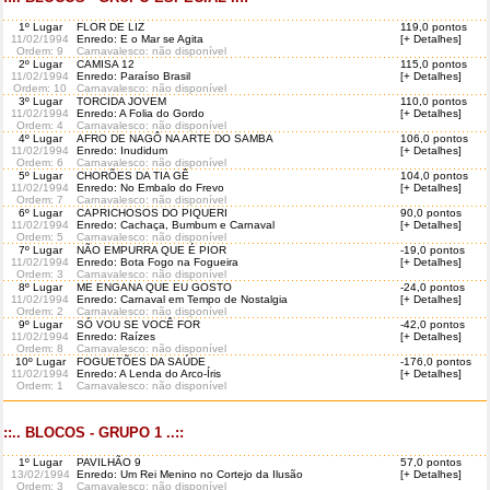
1º Lugar
FLOR DE LIZ
119,0 pontos
11/02/1994
Enredo: E o Mar se Agita
[+ Detalhes]
Ordem
: 9
Carnavalesco: não disponível
2º Lugar
CAMISA 12
115,0 pontos
11/02/1994
Enredo: Paraíso Brasil
[+ Detalhes]
Ordem
: 10
Carnavalesco: não disponível
3º Lugar
TORCIDA JOVEM
110,0 pontos
11/02/1994
Enredo: A Folia do Gordo
[+ Detalhes]
Ordem
: 4
Carnavalesco: não disponível
4º Lugar
AFRO DE NAGÔ NA ARTE DO SAMBA
106,0 pontos
11/02/1994
Enredo: Inudidum
[+ Detalhes]
Ordem
: 6
Carnavalesco: não disponível
5º Lugar
CHORÕES DA TIA GÊ
104,0 pontos
11/02/1994
Enredo: No Embalo do Frevo
[+ Detalhes]
Ordem
: 7
Carnavalesco: não disponível
6º Lugar
CAPRICHOSOS DO PIQUERI
90,0 pontos
11/02/1994
Enredo: Cachaça, Bumbum e Carnaval
[+ Detalhes]
Ordem
: 5
Carnavalesco: não disponível
7º Lugar
NÃO EMPURRA QUE É PIOR
-19,0 pontos
11/02/1994
Enredo: Bota Fogo na Fogueira
[+ Detalhes]
Ordem
: 3
Carnavalesco: não disponível
8º Lugar
ME ENGANA QUE EU GOSTO
-24,0 pontos
11/02/1994
Enredo: Carnaval em Tempo de Nostalgia
[+ Detalhes]
Ordem
: 2
Carnavalesco: não disponível
9º Lugar
SÓ VOU SE VOCÊ FOR
-42,0 pontos
11/02/1994
Enredo: Raízes
[+ Detalhes]
Ordem
: 8
Carnavalesco: não disponível
10º Lugar
FOGUETÕES DA SAÚDE
-176,0 pontos
11/02/1994
Enredo: A Lenda do Arco-Íris
[+ Detalhes]
Ordem
: 1
Carnavalesco: não disponível
::.. BLOCOS - GRUPO 1 ..::
1º Lugar
PAVILHÃO 9
57,0 pontos
13/02/1994
Enredo: Um Rei Menino no Cortejo da Ilusão
[+ Detalhes]
Ordem
: 3
Carnavalesco: não disponível