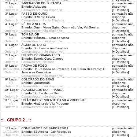
2º Lugar
IMPERADOR DO IPIRANGA
pontuação não
n/d
Enredo: Aplausos
disponível
Ordem
: 0
Carnavalesco: não disponível
[+ Detalhes]
3º Lugar
PASSO DE OURO
pontuação não
n/d
Enredo: O Vento Levou
disponível
Ordem
: 0
Carnavalesco: Paulo Trindade
[+ Detalhes]
4º Lugar
PÉROLA NEGRA
pontuação não
n/d
Enredo: Quem Viveu Sabe, Quem não Viu, Vai Sonhar
disponível
Ordem
: 0
Carnavalesco: não disponível
[+ Detalhes]
5º Lugar
TOM MAIOR
pontuação não
n/d
Enredo: Trânsito... Sinal de Alerta
disponível
Ordem
: 0
Carnavalesco: não disponível
[+ Detalhes]
6º Lugar
ÁGUIA DE OURO
pontuação não
n/d
Enredo: Sonhos de um Sambista
disponível
Ordem
: 0
Carnavalesco: não disponível
[+ Detalhes]
7º Lugar
UNIDOS DE GUAIANASES
pontuação não
n/d
Enredo: Estrela Clara Clareou
disponível
Ordem
: 0
Carnavalesco: Natalicio
[+ Detalhes]
8º Lugar
PROVA DE FOGO
pontuação não
05/03/1984
Enredo: Do Passado ao Presente, Um Futuro Reluzente: O
disponível
Ordem
: 4
Jeito é se Comunicar
[+ Detalhes]
Carnavalesco: não disponível
9º Lugar
COLORADO DO BRÁS
pontuação não
n/d
Enredo: Quilombrás
disponível
Ordem
: 0
Carnavalesco: não disponível
[+ Detalhes]
10º Lugar
ACADÊMICOS DO IPIRANGA
pontuação não
n/d
Enredo: Sonho de um Rei
disponível
Ordem
: 0
Carnavalesco: não disponível
[+ Detalhes]
11º Lugar
UNIÃO INDEPENDENTE DA VILA PRUDENTE
pontuação não
n/d
Enredo: História de Vila Prudente
disponível
Ordem
: 0
Carnavalesco: não disponível
[+ Detalhes]
::.. GRUPO 2 ..::
1º Lugar
COMBINADOS DE SAPOPEMBA
pontuação não
14/02/1994
Enredo: Só Alegria - Jair Rodrigues
disponível
Ordem
: 8
Carnavalesco: não disponível
[+ Detalhes]