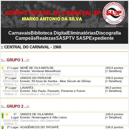
Carnavais
Biblioteca Digital
Eliminatórias
Discografia
Campeãs
Realezas
SASP
TV SASP
Expediente
:: CENTRAL DO CARNAVAL - 1968
::.. GRUPO 1 ..::
1º Lugar
NENÊ DE VILA MATILDE
183,0 pontos
Enredo: Vendaval Maravilhoso
[+ Detalhes]
25/02/1968
Carnavalesco: não disponível
Ordem
: 2
2º Lugar
UNIDOS DO PERUCHE
156,0 pontos
25/02/1968
Enredo: 50 Anos de Samba - Meio Século de Glórias
[+ Detalhes]
Ordem
: 1
Carnavalesco: não disponível
3º Lugar
LAVAPÉS
96,0 pontos
25/02/1968
Enredo: São Paulo, Passado, Presente e Futuro
[+ Detalhes]
Ordem
: 3
Carnavalesco: não disponível
::.. GRUPO 2 ..::
1º
UNIDOS DE VILA MARIA
146,0 pontos
Lugar
Enredo: Homenagem à Villa Lobos
[+ Detalhes]
25/02/1968
Carnavalesco: não disponível
Ordem
: 5
2º Lugar
ACADÊMICOS DO TATUAPÉ
136,0 pontos