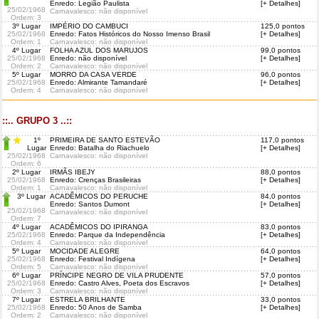
Enredo: Legião Paulista
[+ Detalhes]
25/02/1968
Carnavalesco: não disponível
Ordem
: 3
3º Lugar
IMPÉRIO DO CAMBUCI
125,0 pontos
25/02/1968
Enredo: Fatos Históricos do Nosso Imenso Brasil
[+ Detalhes]
Ordem
: 1
Carnavalesco: não disponível
4º Lugar
FOLHA AZUL DOS MARUJOS
99,0 pontos
25/02/1968
Enredo: não disponível
[+ Detalhes]
Ordem
: 2
Carnavalesco: não disponível
5º Lugar
MORRO DA CASA VERDE
96,0 pontos
25/02/1968
Enredo: Almirante Tamandaré
[+ Detalhes]
Ordem
: 4
Carnavalesco: não disponível
::.. GRUPO 3 ..::
1º
PRIMEIRA DE SANTO ESTEVÃO
117,0 pontos
Lugar
Enredo: Batalha do Riachuelo
[+ Detalhes]
25/02/1968
Carnavalesco: não disponível
Ordem
: 6
2º Lugar
IRMÃS IBEJY
88,0 pontos
25/02/1968
Enredo: Crenças Brasileiras
[+ Detalhes]
Ordem
: 1
Carnavalesco: não disponível
3º Lugar
ACADÊMICOS DO PERUCHE
84,0 pontos
Enredo: Santos Dumont
[+ Detalhes]
25/02/1968
Carnavalesco: não disponível
Ordem
: 7
4º Lugar
ACADÊMICOS DO IPIRANGA
83,0 pontos
25/02/1968
Enredo: Parque da Independência
[+ Detalhes]
Ordem
: 4
Carnavalesco: não disponível
5º Lugar
MOCIDADE ALEGRE
64,0 pontos
25/02/1968
Enredo: Festival Indígena
[+ Detalhes]
Ordem
: 5
Carnavalesco: não disponível
6º Lugar
PRÍNCIPE NEGRO DE VILA PRUDENTE
57,0 pontos
25/02/1968
Enredo: Castro Alves, Poeta dos Escravos
[+ Detalhes]
Ordem
: 3
Carnavalesco: não disponível
7º Lugar
ESTRELA BRILHANTE
33,0 pontos
25/02/1968
Enredo: 50 Anos de Samba
[+ Detalhes]
Ordem
: 2
Carnavalesco: não disponível