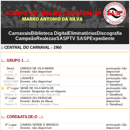
Carnavais
Biblioteca Digital
Eliminatórias
Discografia
Campeãs
Realezas
SASP
TV SASP
Expediente
:: CENTRAL DO CARNAVAL - 1960
::.. GRUPO 1 ..::
Descl.
UNIDOS DE VILA MARIA
pontuação não
n/d
Enredo: não disponível
disponível
Ordem
: 0
Carnavalesco: não disponível
[+ Detalhes]
Descl.
LAVAPÉS
pontuação não
16/02/1985
Enredo: não disponível
disponível
Ordem
: 1
Carnavalesco: não disponível
[+ Detalhes]
1º Lugar
NENÊ DE VILA MATILDE
pontuação não
n/d
Enredo: Despertar de um Gigante
disponível
Ordem
: 0
Carnavalesco: não disponível
[+ Detalhes]
3º Lugar
UNIDOS DO PERUCHE
pontuação não
n/d
Enredo: Barão de Mauá
disponível
Ordem
: 0
Carnavalesco: Geraldo Filme
[+ Detalhes]
::.. CORD&ATILDE;O ..::
3º Lugar
CAMISA VERDE E BRANCO
pontuação não
n/d
Enredo: não disponível
disponível