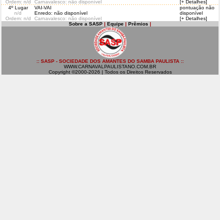
Ordem
: n/d
Carnavalesco: não disponível
[+ Detalhes]
4º Lugar
VAI-VAI
pontuação não
n/d
Enredo: não disponível
disponível
Ordem
: n/d
Carnavalesco: não disponível
[+ Detalhes]
Sobre a SASP
|
Equipe
|
Prêmios
|
:: SASP - SOCIEDADE DOS AMANTES DO SAMBA PAULISTA ::
WWW.CARNAVALPAULISTANO.COM.BR
Copyright ©2000-2026 | Todos os Direitos Reservados