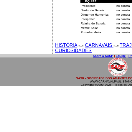
::.. EQUIPE .........................................
Presidente:
no consta
Diretor de Bateria:
no consta
Diretor de Harmonia:
no consta
Intérprete:
no consta
Rainha de Bateria:
no consta
Mestre-Sala:
no consta
Porta-bandeira:
no consta
HISTÓRIA
CARNAVAIS
TRAJ
::..::
::..::
CURIOSIDADES
Sobre a SASP
|
Equipe
|
Pr
:: SASP - SOCIEDADE DOS AMANTES DO
WWW.CARNAVALPAULISTANO
Copyright ©2000-2026 | Todos os Dir