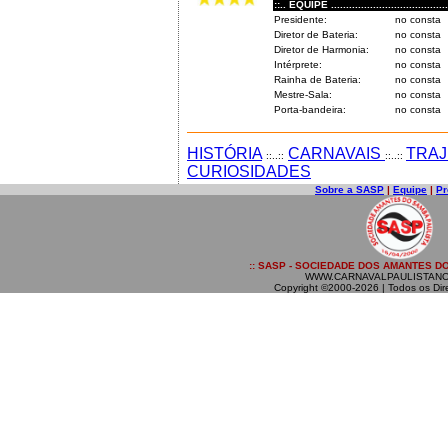
::.. EQUIPE .........................................
Presidente:
no consta
Diretor de Bateria:
no consta
Diretor de Harmonia:
no consta
Intérprete:
no consta
Rainha de Bateria:
no consta
Mestre-Sala:
no consta
Porta-bandeira:
no consta
HISTÓRIA
CARNAVAIS
TRAJ
::..::
::..::
CURIOSIDADES
Sobre a SASP
|
Equipe
|
Pr
:: SASP - SOCIEDADE DOS AMANTES DO
WWW.CARNAVALPAULISTANO
Copyright ©2000-2026 | Todos os Dir