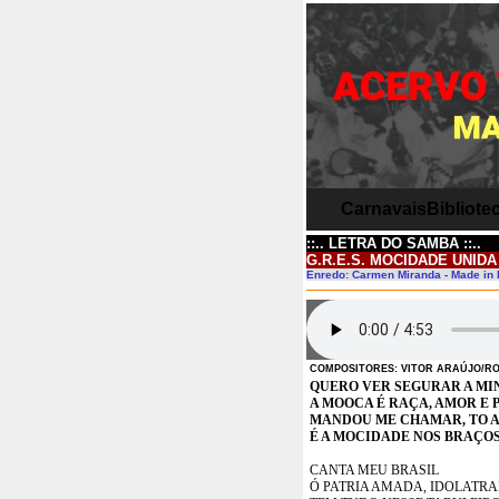
Carnavais
Bibliotec
::.. LETRA DO SAMBA ::..
G.R.E.S. MOCIDADE UNIDA
Enredo: Carmen Miranda - Made in 
COMPOSITORES: VITOR ARAÚJO/R
QUERO VER SEGURAR A M
A MOOCA É RAÇA, AMOR E 
MANDOU ME CHAMAR, TO A
É A MOCIDADE NOS BRAÇO
CANTA MEU BRASIL
Ó PATRIA AMADA, IDOLATRA