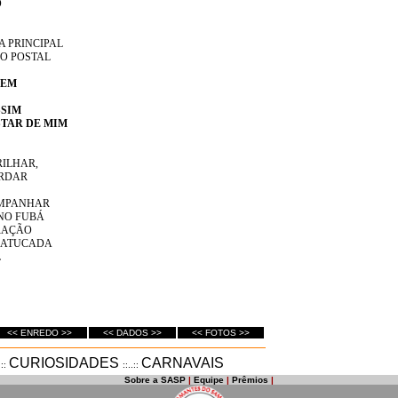
O
A PRINCIPAL
ÃO POSTAL
TEM
SSIM
STAR DE MIM
RILHAR,
ORDAR
OMPANHAR
 NO FUBÁ
RAÇÃO
BATUCADA
L
<< ENREDO >>
<< DADOS >>
<< FOTOS >>
CURIOSIDADES
CARNAVAIS
.::
::..::
Sobre a SASP
|
Equipe
|
Prêmios
|