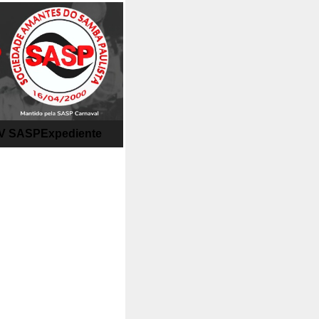
V SASP
Expediente