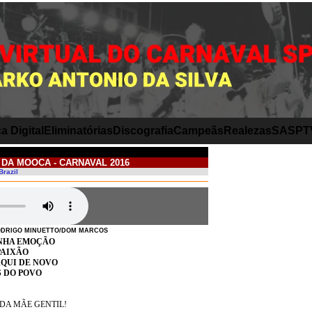
a Digital
Eliminatórias
Discografia
Campeãs
Realezas
SASP
T
 DA MOOCA - CARNAVAL 2016
Brazil
ODRIGO MINUETTO/DOM MARCOS
INHA EMOÇÃO
PAIXÃO
QUI DE NOVO
S DO POVO
DA MÃE GENTIL!