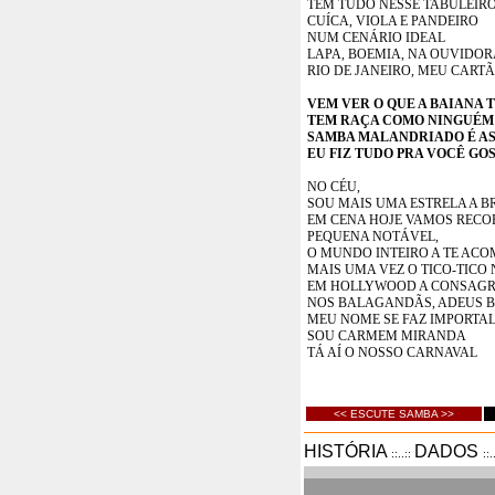
TEM TUDO NESSE TABULEIR
CUÍCA, VIOLA E PANDEIRO
NUM CENÁRIO IDEAL
LAPA, BOEMIA, NA OUVIDOR
RIO DE JANEIRO, MEU CART
VEM VER O QUE A BAIANA 
TEM RAÇA COMO NINGUÉM
SAMBA MALANDRIADO É A
EU FIZ TUDO PRA VOCÊ GO
NO CÉU,
SOU MAIS UMA ESTRELA A B
EM CENA HOJE VAMOS REC
PEQUENA NOTÁVEL,
O MUNDO INTEIRO A TE AC
MAIS UMA VEZ O TICO-TICO
EM HOLLYWOOD A CONSAG
NOS BALAGANDÃS, ADEUS 
MEU NOME SE FAZ IMPORTA
SOU CARMEM MIRANDA
TÁ AÍ O NOSSO CARNAVAL
<< ESCUTE SAMBA >>
HISTÓRIA
DADOS
::..::
::.