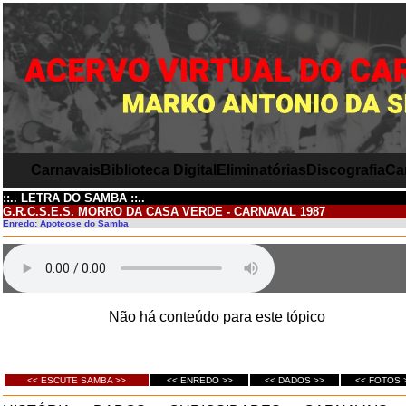
Carnavais
Biblioteca Digital
Eliminatórias
Discografia
Ca
::.. LETRA DO SAMBA ::..
G.R.C.S.E.S. MORRO DA CASA VERDE - CARNAVAL 1987
Enredo: Apoteose do Samba
Não há conteúdo para este tópico
<< ESCUTE SAMBA >>
<< ENREDO >>
<< DADOS >>
<< FOTOS 