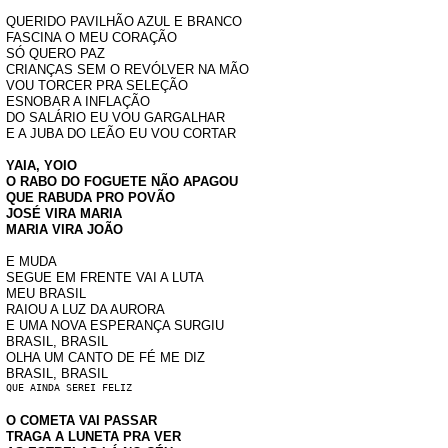
QUERIDO PAVILHÃO AZUL E BRANCO
FASCINA O MEU CORAÇÃO
SÓ QUERO PAZ
CRIANÇAS SEM O REVÓLVER NA MÃO
VOU TORCER PRA SELEÇÃO
ESNOBAR A INFLAÇÃO
DO SALÁRIO EU VOU GARGALHAR
E A JUBA DO LEÃO EU VOU CORTAR
YAIA, YOIO
O RABO DO FOGUETE NÃO APAGOU
QUE RABUDA PRO POVÃO
JOSÉ VIRA MARIA
MARIA VIRA JOÃO
E
MUDA
SEGUE EM FRENTE VAI A LUTA
MEU BRASIL
RAIOU A LUZ DA AURORA
E UMA NOVA ESPERANÇA SURGIU
BRASIL, BRASIL
OLHA UM CANTO DE FÉ ME DIZ
BRASIL, BRASIL
QUE AINDA SEREI FELIZ
O COMETA VAI PASSAR
TRAGA A LUNETA PRA VER