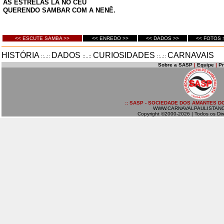
AS ESTRELAS LÁ NO CÉU
QUERENDO SAMBAR COM A NENÊ.
<< ESCUTE SAMBA >>
<< ENREDO >>
<< DADOS >>
<< FOTOS 
HISTÓRIA
DADOS
CURIOSIDADES
CARNAVAIS
::..::
::..::
::..::
Sobre a SASP
|
Equipe
|
P
:: SASP - SOCIEDADE DOS AMANTES DO
WWW.CARNAVALPAULISTAN
Copyright ©2000-2026 | Todos os Dir