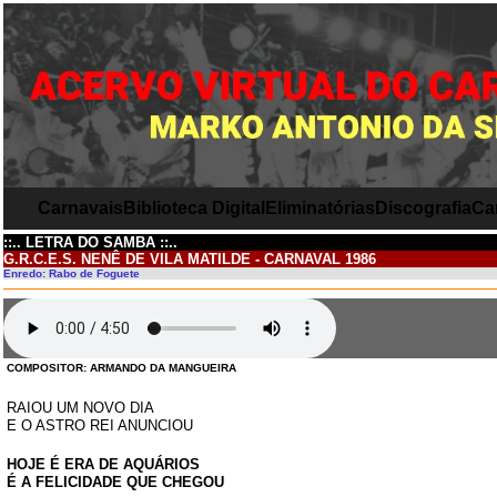
Carnavais
Biblioteca Digital
Eliminatórias
Discografia
Ca
::.. LETRA DO SAMBA ::..
G.R.C.E.S. NENÊ DE VILA MATILDE - CARNAVAL 1986
Enredo: Rabo de Foguete
COMPOSITOR: ARMANDO DA MANGUEIRA
RAIOU UM NOVO DIA
E O ASTRO REI ANUNCIOU
HOJE É ERA DE AQUÁRIOS
É A FELICIDADE QUE CHEGOU