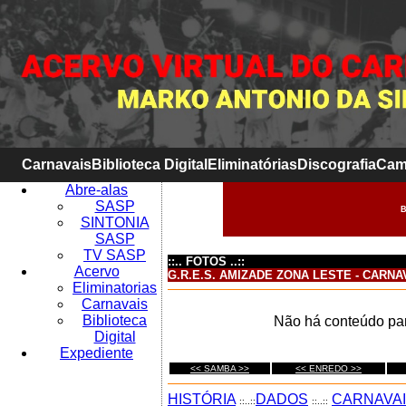
Carnavais
Biblioteca Digital
Eliminatórias
Discografia
Cam
Abre-alas
SASP
B
SINTONIA
SASP
TV SASP
::.. FOTOS ..::
Acervo
G.R.E.S. AMIZADE ZONA LESTE - CARNA
Eliminatorias
Carnavais
Biblioteca
Não há conteúdo par
Digital
Expediente
<< SAMBA >>
<< ENREDO >>
HISTÓRIA
DADOS
CARNAVA
::..::
::..::