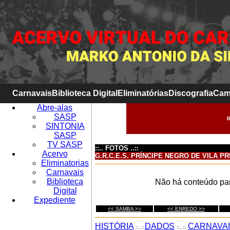
Carnavais
Biblioteca Digital
Eliminatórias
Discografia
Cam
Abre-alas
SASP
B
SINTONIA
SASP
TV SASP
::.. FOTOS ..::
Acervo
G.R.C.E.S. PRÍNCIPE NEGRO DE VILA P
Eliminatorias
Carnavais
Biblioteca
Não há conteúdo par
Digital
Expediente
<< SAMBA >>
<< ENREDO >>
HISTÓRIA
DADOS
CARNAVA
::..::
::..::