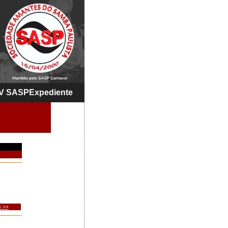
V SASP
Expediente
 >>