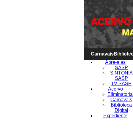
Carnavais
Bibliotec
Abre-alas
SASP
SINTONIA
SASP
TV SASP
Acervo
Eliminatoria
Carnavais
Biblioteca
Digital
Expediente