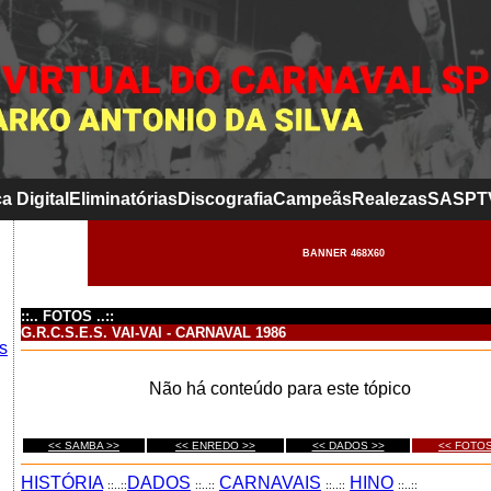
a Digital
Eliminatórias
Discografia
Campeãs
Realezas
SASP
T
BANNER 468X60
::.. FOTOS ..::
G.R.C.S.E.S. VAI-VAI - CARNAVAL 1986
s
Não há conteúdo para este tópico
<< SAMBA >>
<< ENREDO >>
<< DADOS >>
<< FOTOS
HISTÓRIA
DADOS
CARNAVAIS
HINO
::..::
::..::
::..::
::..::