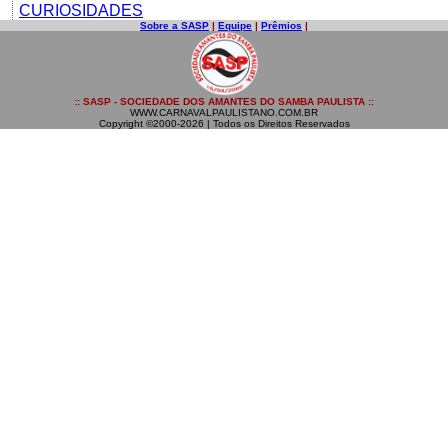
CURIOSIDADES
Sobre a SASP
|
Equipe
|
Prêmios
|
:: SASP - SOCIEDADE DOS AMANTES DO SAMBA PAULISTA ::
WWW.CARNAVALPAULISTANO.COM.BR
Copyright ©2000-2026 | Todos os Direitos Reservados