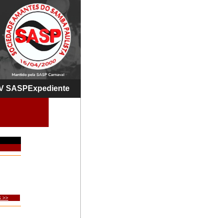
V SASP
Expediente
 >>