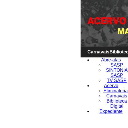
Carnavais
Bibliotec
Abre-alas
SASP
SINTONIA
SASP
TV SASP
Acervo
Eliminatoria
Carnavais
Biblioteca
Digital
Expediente