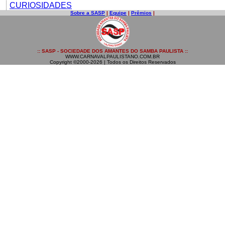
CURIOSIDADES
Sobre a SASP
|
Equipe
|
Prêmios
|
:: SASP - SOCIEDADE DOS AMANTES DO SAMBA PAULISTA ::
WWW.CARNAVALPAULISTANO.COM.BR
Copyright ©2000-2026 | Todos os Direitos Reservados