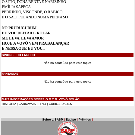
O SÍTIO, DONA BENTA E NARIZINHO
EMÍLIA SAPECA
PEDRINHO, VISCONDE, O RABICÓ
E O SACI PULANDO NUMA PERNA SÓ
NO PRURUGUDUM
EU VOU DEITAR E ROLAR
ME LEVA, LEVA AMOR
HOJE A VOVÓ VEM PRA BALANÇAR
E NESSA QUE EU VOU...
SINOPSE DO ENREDO
Não há conteúdo para este tópico
FANTASIAS
Não há conteúdo para este tópico
MAIS INFORMAÇÕES SOBRE G.R.C.B. VOVÓ BOLÃO
HISTÓRIA
|
CARNAVAIS
|
HINO
|
CURIOSIDADES
Sobre a SASP
|
Equipe
|
Prêmios
|