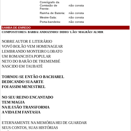
Coreógrafo da
Comissão de
não consta
Frente:
Rainha de Bateria:
não consta
Mestre-Sala:
não consta
Porta-bandeira:
não consta
SAMBA-DE-ENREDO
COMPOSITORES:
BARBA/ ANDOZINHO/ DIDIO/ LÃO/ MAGRÃO/ ALMIR
NOBRE AUTOR E LITERÁRIO
VOVÓ BOLÃO VEM HOMENAGEAR
LEMBRANDO MONTEIRO LOBATO
UM ROMANCISTA POPULAR
NETO DO BARÃO DE TREMEMBÉ
NASCIDO EM TAUBATÉ
TORNOU-SE ENTÃO O BACHAREL
DEDICANDO SUA ARTE
FOI ASSIM MENESTREL
NO SEU REINO ENCANTADO
TEM MAGIA
NA ILUSÃO TRANSFORMA
A VIDA EM FANTASIA
ETERNAMENTE NA MEMÓRIA HEI DE GUARDAR
SEUS CONTOS, SUAS HISTÓRIAS