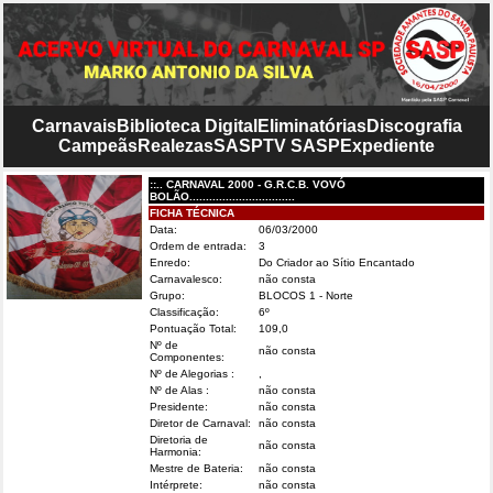
Carnavais
Biblioteca Digital
Eliminatórias
Discografia
Campeãs
Realezas
SASP
TV SASP
Expediente
::.. CARNAVAL 2000 - G.R.C.B. VOVÓ
BOLÃO................................
FICHA TÉCNICA
Data:
06/03/2000
Ordem de entrada:
3
Enredo:
Do Criador ao Sítio Encantado
Carnavalesco:
não consta
Grupo:
BLOCOS 1 - Norte
Classificação:
6º
Pontuação Total:
109,0
Nº de
não consta
Componentes:
Nº de Alegorias :
,
Nº de Alas :
não consta
Presidente:
não consta
Diretor de Carnaval:
não consta
Diretoria de
não consta
Harmonia:
Mestre de Bateria:
não consta
Intérprete:
não consta