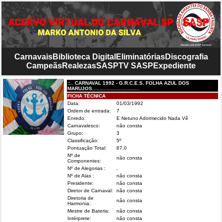
Carnavais
Biblioteca Digital
Eliminatórias
Discografia
Campeãs
Realezas
SASP
TV SASP
Expediente
::.. CARNAVAL 1992 - G.R.C.E.S. FOLHA AZUL DOS
MARUJOS................................
FICHA TÉCNICA
Data:
01/03/1992
Ordem de entrada:
7
Enredo:
E Netuno Adormecido Nada Vê
Carnavalesco:
não consta
Grupo:
3
Classificação:
5º
Pontuação Total:
87,0
Nº de
não consta
Componentes:
Nº de Alegorias :
,
Nº de Alas :
não consta
Presidente:
não consta
Diretor de Carnaval:
não consta
Diretoria de
não consta
Harmonia:
Mestre de Bateria:
não consta
Intérprete:
não consta