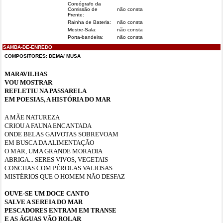
Coreógrafo da
Comissão de
não consta
Frente:
Rainha de Bateria:
não consta
Mestre-Sala:
não consta
Porta-bandeira:
não consta
SAMBA-DE-ENREDO
COMPOSITORES: DEMA/ MUSA
MARAVILHAS
VOU MOSTRAR
REFLETIU NA PASSARELA
EM POESIAS, A HISTÓRIA DO MAR
A MÃE NATUREZA
CRIOU A FAUNA ENCANTADA
ONDE BELAS GAIVOTAS SOBREVOAM
EM BUSCA DA ALIMENTAÇÃO
O MAR, UMA GRANDE MORADIA
ABRIGA... SERES VIVOS, VEGETAIS
CONCHAS COM PÉROLAS VALIOSAS
MISTÉRIOS QUE O HOMEM NÃO DESFAZ
OUVE-SE UM DOCE CANTO
SALVE A SEREIA DO MAR
PESCADORES ENTRAM EM TRANSE
E AS ÁGUAS VÃO ROLAR