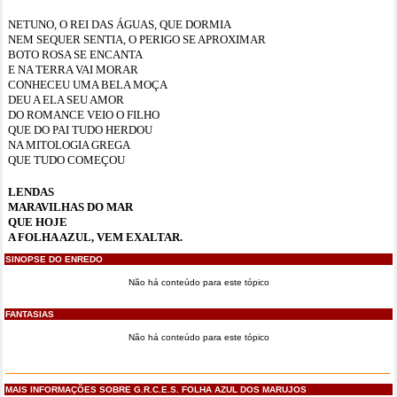
NETUNO, O REI DAS ÁGUAS, QUE DORMIA
NEM SEQUER SENTIA, O PERIGO SE APROXIMAR
BOTO ROSA SE ENCANTA
E NA TERRA VAI MORAR
CONHECEU UMA BELA MOÇA
DEU A ELA SEU AMOR
DO ROMANCE VEIO O FILHO
QUE DO PAI TUDO HERDOU
NA MITOLOGIA GREGA
QUE TUDO COMEÇOU
LENDAS
MARAVILHAS DO MAR
QUE HOJE
A FOLHA AZUL, VEM EXALTAR.
SINOPSE DO ENREDO
Não há conteúdo para este tópico
FANTASIAS
Não há conteúdo para este tópico
MAIS INFORMAÇÕES SOBRE G.R.C.E.S. FOLHA AZUL DOS MARUJOS