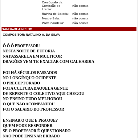
Coreógrafo da
Comissão de
não consta
Frente:
Rainha de Bateria:
não consta
Mestre-Sala:
não consta
Porta-bandeira:
não consta
SAMBA-DE-ENREDO
COMPOSITOR: NATALINO A. DA SILVA
Ô Ô Ô PROFESSOR!
NESTA NOITE DE EUFORIA
NA PASSARELA EM MULTICOR
DRAGÕES VEM TE EXALTAR COM GALHARDIA
FOI HÁ SÉCULOS PASSADOS
NO LONGÍNQUO OCIDENTE
O PRECEPTORADO
FOI A CULTURA DAQUELA GENTE
DE REPENTE O COLETIVO AQUI CHEGOU
NO ENSINO TUDO MELHOROU
O QUE NÃO ACOMPANHOU
FOI O SALÁRIO DO PROFESSOR
ENSINAR O QUE E PRA QUE?
QUEM PODE RESPONDER
SE O PROFESSOR É QUESTIONADO
NÃO PODE ENSINAR ERRADO