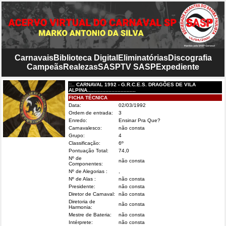
Carnavais
Biblioteca Digital
Eliminatórias
Discografia
Campeãs
Realezas
SASP
TV SASP
Expediente
::.. CARNAVAL 1992 - G.R.C.E.S. DRAGÕES DE VILA
ALPINA................................
FICHA TÉCNICA
Data:
02/03/1992
Ordem de entrada:
3
Enredo:
Ensinar Pra Que?
Carnavalesco:
não consta
Grupo:
4
Classificação:
6º
Pontuação Total:
74,0
Nº de
não consta
Componentes:
Nº de Alegorias :
,
Nº de Alas :
não consta
Presidente:
não consta
Diretor de Carnaval:
não consta
Diretoria de
não consta
Harmonia:
Mestre de Bateria:
não consta
Intérprete:
não consta