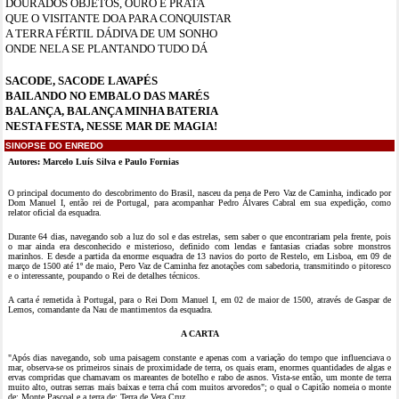
DOURADOS OBJETOS, OURO E PRATA
QUE O VISITANTE DOA PARA CONQUISTAR
A TERRA FÉRTIL DÁDIVA DE UM SONHO
ONDE NELA SE PLANTANDO TUDO DÁ
SACODE, SACODE LAVAPÉS
BAILANDO NO EMBALO DAS MARÉS
BALANÇA, BALANÇA MINHA BATERIA
NESTA FESTA, NESSE MAR DE MAGIA!
SINOPSE DO ENREDO
Autores: Marcelo Luís Silva e Paulo Fornias
O principal documento do descobrimento do Brasil, nasceu da pena de Pero Vaz de Caminha, indicado por
Dom Manuel I, então rei de Portugal, para acompanhar Pedro Álvares Cabral em sua expedição, como
relator oficial da esquadra.
Durante 64 dias, navegando sob a luz do sol e das estrelas, sem saber o que encontrariam pela frente, pois
o mar ainda era desconhecido e misterioso, definido com lendas e fantasias criadas sobre monstros
marinhos. E desde a partida da enorme esquadra de 13 navios do porto de Restelo, em Lisboa, em 09 de
março de 1500 até 1º de maio, Pero Vaz de Caminha fez anotações com sabedoria, transmitindo o pitoresco
e o interessante, poupando o Rei de detalhes técnicos.
A carta é remetida à Portugal, para o Rei Dom Manuel I, em 02 de maior de 1500, através de Gaspar de
Lemos, comandante da Nau de mantimentos da esquadra.
A CARTA
"Após dias navegando, sob uma paisagem constante e apenas com a variação do tempo que influenciava o
mar, observa-se os primeiros sinais de proximidade de terra, os quais eram, enormes quantidades de algas e
ervas compridas que chamavam os mareantes de botelho e rabo de asnos. Vista-se então, um monte de terra
muito alto, outras serras mais baixas e terra chá com muitos arvoredos"; o qual o Capitão nomeia o monte
de: Monte Pascoal e a terra de: Terra de Vera Cruz.