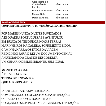
Coreógrafo da
Comissão de
não consta
Frente:
Rainha de Bateria:
não consta
Mestre-Sala:
não consta
Porta-bandeira:
não consta
SAMBA-DE-ENREDO
COMPOSITORES:
SILVINHO DO VIOLÃO/ ALEXANDRE MOREIRA
POR MARES NUNCA DANTES NAVEGADOS
A ESQUADRA PORTUGUESA SE AVENTUROU
EM BUSCA DE TESOUROS, NOVAS TERRAS
MARINHEIROS NA GALERA, SOFRIMENTO E DOR
CAMINHA NARRA OS FATOS DA VIAGEM
REDIGINDO PARA O REI UM DOCUMENTO GENIAL
ANUNCIANDO A GRANDE DESCOBERTA
UM CENÁRIO DESLUMBRANTE, SEM IGUAL
MONTE PASCOAL
É DE VERA CRUZ
TERRA DE ENCANTOS
QUE A TODOS SEDUZ
DIANTE DE TANTA SIMPLICIDADE
COMUNICANDO COM GESTOS SUAS INTENÇÕES
OLHARES CURIOSOS DOS NATIVOS
COBIÇANDO SEUS PERTENCES, GRANDES TENTAÇÕES