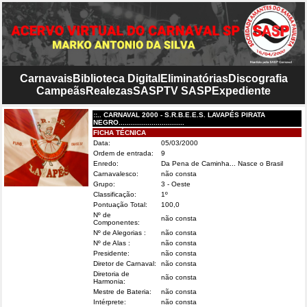
Carnavais
Biblioteca Digital
Eliminatórias
Discografia
Campeãs
Realezas
SASP
TV SASP
Expediente
::.. CARNAVAL 2000 - S.R.B.E.E.S. LAVAPÉS PIRATA
NEGRO................................
FICHA TÉCNICA
Data:
05/03/2000
Ordem de entrada:
9
Enredo:
Da Pena de Caminha... Nasce o Brasil
Carnavalesco:
não consta
Grupo:
3 - Oeste
Classificação:
1º
Pontuação Total:
100,0
Nº de
não consta
Componentes:
Nº de Alegorias :
não consta
Nº de Alas :
não consta
Presidente:
não consta
Diretor de Carnaval:
não consta
Diretoria de
não consta
Harmonia:
Mestre de Bateria:
não consta
Intérprete:
não consta