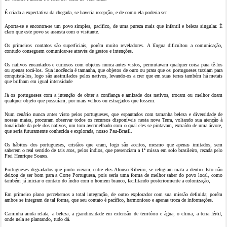
É criada a expectativa da chegada, se haveria recepção, e de como ela poderia ser.
Aporta-se e encontra-se um povo simples, pacífico, de uma pureza mais que infantil e beleza singular. É
claro que este povo se assusta com o visitante.
Os primeiros contatos são superficiais, porém muito reveladores. A língua dificultou a comunicação,
contudo conseguem comunicar-se através de gestos e intenções.
Os nativos encantados e curiosos com objetos nunca antes vistos, permutavam qualquer coisa para tê-los
ou apenas tocá-los. Sua inocência é tamanha, que objetos de ouro ou prata que os portugueses traziam para
conquistá-los, logo são assimilados pelos nativos, levando-os a crer que em suas terras também há metais
que brilham em igual intensidade
Já os portugueses com a intenção de obter a confiança e amizade dos nativos, trocam ou melhor doam
qualquer objeto que possuíam, por mais velhos ou estragados que fossem.
Num cenário nunca antes visto pelos portugueses, que espantados com tamanha beleza e diversidade de
nossas matas, procuram observar todos os recursos disponíveis nesta nova Terra, voltando sua atenção à
tonalidade da pele dos nativos, um tom avermelhado com o qual eles se pintavam, extraído de uma árvore,
que seria futuramente conhecida e explorada, nosso Pau-Brasil.
Os hábitos dos portugueses, cristãos que eram, logo são aceitos, mesmo que apenas imitados, sem
saberem o real sentido de tais atos, pelos índios, que presenciam a 1ª missa em solo brasileiro, rezada pelo
Frei Henrique Soares.
Portugueses degradados que junto vieram, entre eles Afonso Ribeiro, se refugiam mata a dentro. Isto não
deixou de ser bom para a Corte Portuguesa, pois seria uma forma de melhor saber do povo local, como
também já iniciar o contato do índio com o homem branco, facilitando posteriormente a colonização,
Em primeiro plano percebemos a total integração, de outro explorador com sua missão definida; porém
ambos se integram de tal forma, que seu contato é pacífico, harmonioso e apenas troca de informações.
Caminha ainda relata, a beleza, a grandiosidade em extensão de território e água, o clima, a terra fértil,
onde nela se plantando, tudo dá.