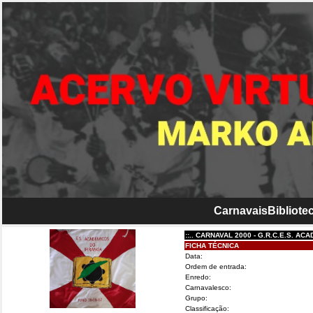
Carnavais
Bibliotec
::.. CARNAVAL 2000 - G.R.C.E.S. ACADÊMIC
FICHA TÉCNICA
Data:
Ordem de entrada:
Enredo:
Carnavalesco:
Grupo:
Classificação: