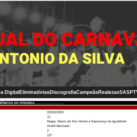
a Digital
Eliminatórias
Discografia
Campeãs
Realezas
SASP
T
OS DO IPIRANGA................................
05/03/2000
11
Negra, Nasce de Seu Ventre a Esperança da Igualdade
André Machado
2
12º