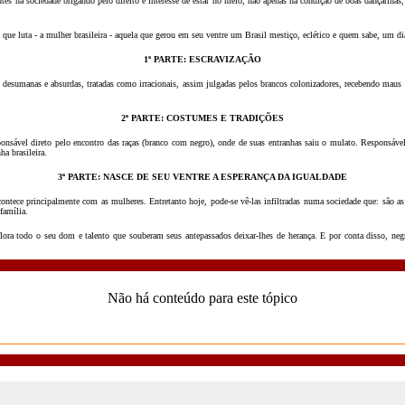
es na sociedade brigando pelo direito e interesse de estar no meio, não apenas na condição de boas dançarinas,
ue luta - a mulher brasileira - aquela que gerou em seu ventre um Brasil mestiço, eclético e quem sabe, um di
1ª PARTE: ESCRAVIZAÇÃO
 desumanas e absurdas, tratadas como irracionais, assim julgadas pelos brancos colonizadores, recebendo ma
2ª PARTE: COSTUMES E TRADIÇÕES
sponsável direto pelo encontro das raças (branco com negro), onde de suas entranhas saiu o mulato. Responsáve
ha brasileira.
3ª PARTE: NASCE DE SEU VENTRE A ESPERANÇA DA IGUALDADE
contece principalmente com as mulheres. Entretanto hoje, pode-se vê-las infiltradas numa sociedade que: são a
família.
a flora todo o seu dom e talento que souberam seus antepassados deixar-lhes de herança. E por conta disso, ne
Não há conteúdo para este tópico