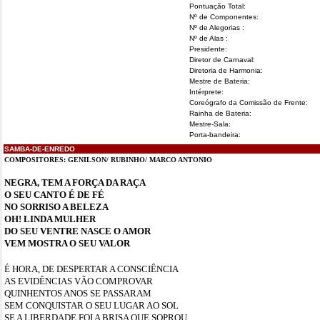
Pontuação Total:
Nº de Componentes:
Nº de Alegorias :
Nº de Alas :
Presidente:
Diretor de Carnaval:
Diretoria de Harmonia:
Mestre de Bateria:
Intérprete:
Coreógrafo da Comissão de Frente:
Rainha de Bateria:
Mestre-Sala:
Porta-bandeira:
SAMBA-DE-ENREDO
COMPOSITORES:
GENILSON
/ RUBINHO/ MARCO ANTONIO
NEGRA, TEM A FORÇA DA RAÇA
O SEU CANTO É DE FÉ
NO SORRISO A BELEZA
OH! LINDA MULHER
DO SEU VENTRE NASCE O AMOR
VEM MOSTRA O SEU VALOR
É HORA, DE DESPERTAR A CONSCIÊNCIA
AS EVIDÊNCIAS VÃO COMPROVAR
QUINHENTOS ANOS SE PASSARAM
SEM CONQUISTAR O SEU LUGAR AO SOL
SE A LIBERDADE FOI A BRISA QUE SOPROU