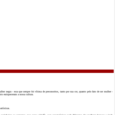
er negra - essa que sempre foi vítima de preconceitos, tanto por sua cor, quanto pelo fato de ser mulher -
to enriqueceram a nossa cultura.
rtísticas.