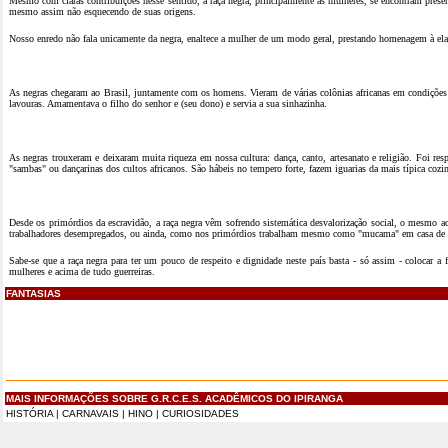
Mesmo com claras contribuições nesse sentido, a raça negra, principalmente as mulheres, se encontram present
mesmo assim não esquecendo de suas origens.
Nosso enredo não fala unicamente da negra, enaltece a mulher de um modo geral, prestando homenagem à ela q
As negras chegaram ao Brasil, juntamente com os homens. Vieram de várias colônias africanas em condições
lavouras. Amamentava o filho do senhor e (seu dono) e servia a sua sinhazinha.
As negras trouxeram e deixaram muita riqueza em nossa cultura: dança, canto, artesanato e religião. Foi re
"sambas" ou dançarinas dos cultos africanos. São hábeis no tempero forte, fazem iguarias da mais típica cozin
Desde os primórdios da escravidão, a raça negra vêm sofrendo sistemática desvalorização social, o mesmo a
trabalhadores desempregados, ou ainda, como nos primórdios trabalham mesmo como "mucama" em casa de 
Sabe-se que a raça negra para ter um pouco de respeito e dignidade neste país basta - só assim - colocar 
mulheres e acima de tudo guerreiras.
FANTASIAS
MAIS INFORMAÇÕES SOBRE G.R.C.E.S. ACADÊMICOS DO IPIRANGA
HISTÓRIA
|
CARNAVAIS
|
HINO
|
CURIOSIDADES