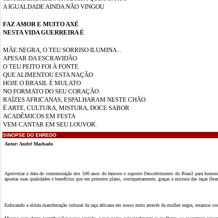
A IGUALDADE AINDA NÃO VINGOU
FAZ AMOR E MUITO AXÉ
NESTA VIDA GUERREIRA É
MÃE NEGRA, O TEU SORRISO ILUMINA...
APESAR DA ESCRAVIDÃO
O TEU PEITO FOI À FONTE
QUE ALIMENTOU ESTA NAÇÃO
HOJE O BRASIL É MULATO
NO FORMATO DO SEU CORAÇÃO
RAÍZES AFRICANAS, ESPALHARAM NESTE CHÃO
É ARTE, CULTURA, MISTURA, DOCE SABOR
ACADÊMICOS EM FESTA
VEM CANTAR EM SEU LOUVOR.
SINOPSE DO ENREDO
Autor: André Machado
Aproveitar a data de comemoração dos 500 anos do famoso e suposto Descobrimento do Brasil para homenagear
apontar suas qualidades e benefícios que em primeiro plano, corriqueiramente, graças a mistura das raças (
Enfocando a nítida manifestação cultural da raça africana em nosso meio através da mulher negra, estamos conf