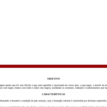
OBJETIVO
 aquela que foi sem dúvida a raça mais agredida e injustiçada em nosso país, a raça negra, e através da mulh
branco com negro, branco com índio e índio com negro), moldaram os costumes, tradições e conhecimentos que tan
CARACTERÍSTICAS
irmando a fincando a condição de país mestiço, cujo a formação cultural é constituída por distintas expressões a