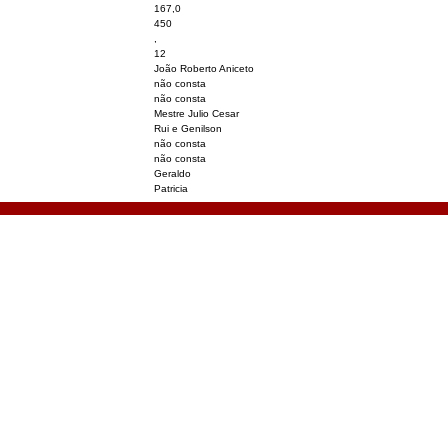
167,0
450
,
12
João Roberto Aniceto
não consta
não consta
Mestre Julio Cesar
Rui e Genilson
não consta
não consta
Geraldo
Patricia