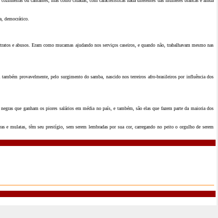
 cozinheiras ou cantantes, mas como cidadãs, com características nada diferentes das mulheres brancas e ainda
a, democrático.
us tratos e abusos. Eram como mucamas ajudando nos serviços caseiros, e quando não, trabalhavam mesmo nas
l também provavelmente, pelo surgimento do samba, nascido nos terreiros afro-brasileiros por influência dos
s negras que ganham os piores salários em média no país, e também, são elas que fazem parte da maioria dos
gras e mulatas, têm seu prestígio, sem serem lembradas por sua cor, carregando no peito o orgulho de serem