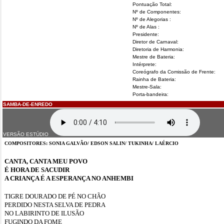
Pontuação Total:
Nº de Componentes:
Nº de Alegorias :
Nº de Alas :
Presidente:
Diretor de Carnaval:
Diretoria de Harmonia:
Mestre de Bateria:
Intérprete:
Coreógrafo da Comissão de Frente:
Rainha de Bateria:
Mestre-Sala:
Porta-bandeira:
SAMBA-DE-ENREDO
VERSÃO ESTÚDIO
COMPOSITORES: SONIA GALVÃO/ EDSON SALIN/ TUKINHA/ LAÉRCIO
CANTA, CANTA MEU POVO
É HORA DE SACUDIR
A CRIANÇA É A ESPERANÇA NO ANHEMBI
TIGRE DOURADO DE PÉ NO CHÃO
PERDIDO NESTA SELVA DE PEDRA
NO LABIRINTO DE ILUSÃO
FUGINDO DA FOME