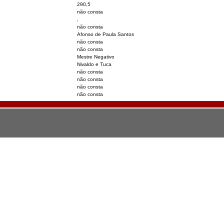
290,5
não consta
,
não consta
Afonso de Paula Santos
não consta
não consta
Mestre Negativo
Nivaldo e Tuca
não consta
não consta
não consta
não consta