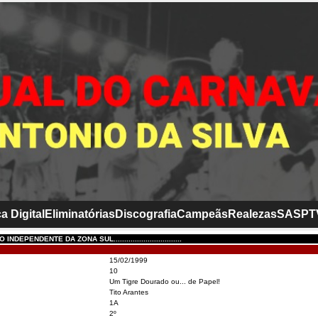
a Digital
Eliminatórias
Discografia
Campeãs
Realezas
SASP
T
NDEPENDENTE DA ZONA SUL................................
15/02/1999
10
Um Tigre Dourado ou... de Papel!
Tito Arantes
1A
2º