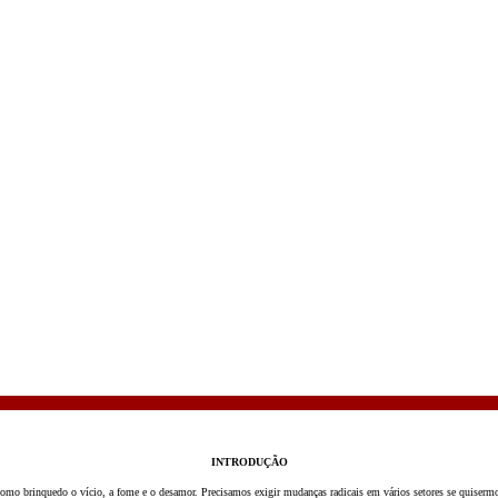
INTRODUÇÃO
omo brinquedo o vício, a fome e o desamor. Precisamos exigir mudanças radicais em vários setores se quiser