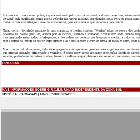
Era uma vez... um menino pobre, e que abandonado pelos pais, acostumado a dormir pelas ruas, sobreviven
de papel" pela fragilidade, tendo que se defender dos outros meninos abandonados nessa selva de pedra como 
roubar, e com essa situação o menino sofria muito, pois não tinha se quer uma bola para brincar.
Numa noite... dormindo embaixo de uma marquise, o menino sonhou, "Morfeu" (deus do sono e dos sonhos),
devaneio ele passou pela Lua, acenou para as estrelas, sorrindo e sonhando ficou maravilhado quando che
movimentando assim todos os brinquedos, e deu ordem aos bonecos que levassem o menino a todos os recanto
com a beleza do jardim do castelo cujas plantas e as flores falavam e eram de cristal de todas as cores, ond
Mas... como tudo dura pouco, tudo foi se apagando e de repente um grande clarão surgiu em meio ao devaneio, 
que prioriza educação, alimentação e vestuário; é nosso dever como sociedade constituída (escola de samba) t
amanhã, podendo assim realizar sonhos, transmitir cultura, alegrar platéias e até vir ser um carnavalesco (co
FANTASIAS
MAIS INFORMAÇÕES SOBRE G.R.C.E.S. UNIÃO INDEPENDENTE DA ZONA SUL
HISTÓRIA
|
CARNAVAIS
|
HINO
|
CURIOSIDADES