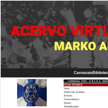
Carnavais
Bibliotec
::.. CARNAVAL 1999 - G.R.C.E.S. UNIÃO I
FICHA TÉCNICA
Data:
Ordem de entrada:
Enredo:
Carnavalesco:
Grupo:
Classificação: