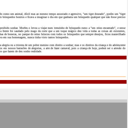
uado como um animal, dócil mas ao mesmo tempo assustado e agressivo, "um tigre dourado", porém um "tigre
com brinquedos bonitos e ficava a imaginar o dia em que ganharia um brinquedo qualquer que não fosse preciso
roibido sonhar. Morfeu o levou a viajar num trenzinho de brinquedo rumo a "um reino encantado", e nesse
a frente foi saudado pelo mago da corte que a um toque mágico deu vida a todas as coisas ali existentes,
nhas de bonecas, no parque do reino brincou com todos os brinquedos que sempre desejou, ficou maravilhado
ocava em sua homenagem, nunca tinha visto tantos brinquedos.
 alegria ou a tristeza de um pobre menino com direito a sonhar; mas e os direitos da criança e do adolescente
s em nossos barracões de alegorias, a arte de fazer carnaval, pois a criança de hoje, poderá ser o artesão do
sos que fazem de deu sonho realidade.