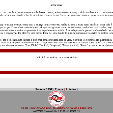
ENREDO
do com crueldade que atormenta a vida dessas crianças, sofrendo com a fome, o vício e o desamor, vivendo ac
ele, nem se quer tendo o direito de estudar, comer e vestir. Sofria mais quando via outras crianças brincando 
 o deixou sonhar, como toda a criança sonha com seus heróis ou com a mais belas histórias; afinal não é p
gou ao portal do reino onde enormes palhaços se agitavam como se estivesses dando-lhes boas vindas, logo 
s do reino, e assim ele percorreu toda aquela terra encantada. A estrada por onde passou era ladeada de casi
e o rei o aguardava e lhe ofereceu uma grande festa. Ali uma banda de música formada por soldados do castelo t
era o sol da manhã fazendo-o despertar para a dura realidade da vida, e de tudo isso restou a ele a lembrança, a
entar realizar parte do sonho de uma criança, contribuir com ensinamento de cultura e arte através de trabalho
nstrutor de arte), tal como "Raul Diniz", "Vaníria", "Augusto", "Marco Aurélio", "Zolesi" e outros tantos talento
Não há conteúdo para este tópico
Sobre a SASP
|
Equipe
|
Prêmios
|
:: SASP - SOCIEDADE DOS AMANTES DO SAMBA PAULISTA ::
WWW.CARNAVALPAULISTANO.COM.BR