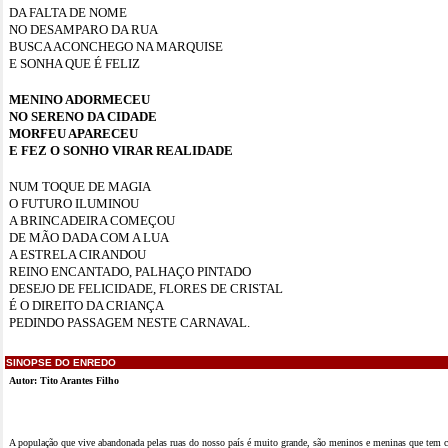
DA FALTA DE NOME
NO DESAMPARO DA RUA
BUSCA ACONCHEGO NA MARQUISE
E SONHA QUE É FELIZ
MENINO ADORMECEU
NO SERENO DA CIDADE
MORFEU APARECEU
E FEZ O SONHO VIRAR REALIDADE
NUM TOQUE DE MAGIA
O FUTURO ILUMINOU
A BRINCADEIRA COMEÇOU
DE MÃO DADA COM A LUA
A ESTRELA CIRANDOU
REINO ENCANTADO, PALHAÇO PINTADO
DESEJO DE FELICIDADE, FLORES DE CRISTAL
É O DIREITO DA CRIANÇA
PEDINDO PASSAGEM NESTE CARNAVAL.
SINOPSE DO ENREDO
Autor: Tito Arantes Filho
A população que vive abandonada pelas ruas do nosso país é muito grande, são meninos e meninas que tem c