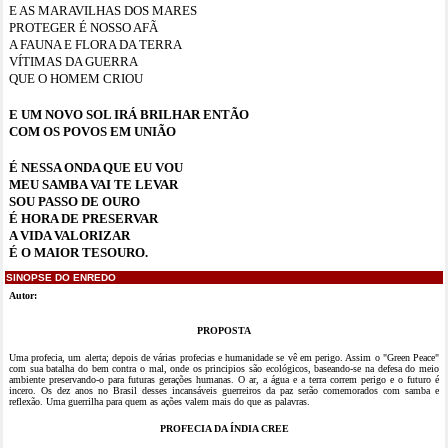
E AS MARAVILHAS DOS MARES
PROTEGER É NOSSO AFÃ
A FAUNA E FLORA DA TERRA
VÍTIMAS DA GUERRA
QUE O HOMEM CRIOU
E UM NOVO SOL IRÁ BRILHAR ENTÃO
COM OS POVOS EM UNIÃO
É NESSA ONDA QUE EU VOU
MEU SAMBA VAI TE LEVAR
SOU PASSO DE OURO
É HORA DE PRESERVAR
A VIDA VALORIZAR
É O MAIOR TESOURO.
SINOPSE DO ENREDO
Autor:
PROPOSTA
Uma profecia, um alerta; depois de várias profecias e humanidade se vê em perigo. Assim o "Green Peace"
com sua batalha do bem contra o mal, onde os principios são ecológicos, baseando-se na defesa do meio
ambiente preservando-o para futuras gerações humanas. O ar, a água e a terra correm perigo e o futuro é
incero. Os dez anos no Brasil desses incansáveis guerreiros da paz serão comemorados com samba e
reflexão. Uma guerrilha para quem as ações valem mais do que as palavras.
PROFECIA DA ÍNDIA CREE