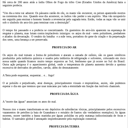
Há cerca de 200 anos atrás a índia Olhos de Fogo da tribo Cree (Estados Unidos da América) fazia a
seguinte profecia.
"Um dia a terra vai adoecer. Os pássaros cairão do céu, os mares vão escurecer, os peixes aparecerão mortos
na correnteza dos rios. Quando esse dia acontecer, os índios vão perder o seu espírito. Mas vão recuperá-lo
em seguida para ensinar o homem brando a reverenciar pela sagrada terra. Então, todas as raças vão se unir
sob o símbolo do arco-íris para terminar com a destruição".
O tempo foi passando e a profecia se concretizando. Os guerreiros do arco-íris aparecem na esperança de
resgatar o planeta, mas lutam contra implacáveis inimigos: os anjos do mal - seres poluidores, predadores
e aliados da devastação. O cenário da batalha e a mãe terra, portadora do gene da criação e da perpetuação
dos seres, uma herança a ser preservada.
PROFECIA DO AR
Os anjos do mal tomam a forma de poluidores e atacam a camada de ozônio, são os gases sintéticos
produzidos pela indústria química e usados pela indústria de refrigeração e solventes, colocando em risco
nossa saúde quando ficamos muito tempo expostos ao Sol, fenômeno que já ocorre no Sul do Brasil.
Outra ação perigosa é o aquecimento global, onde a temperatura do planeta aumenta devido a queima
excessiva de derivados de petróleo, carvão, além do desmatamente.
A Terra pode esquentar, esquentar... e... fogo!
O ar poluído e prejudicado, atrai doenças, principalmente visuais e respiratórias, assim, não podemos
esperar o dia em que teremos que usar máscaras por tada a eternidade em função das terríveis chaminés.
PROFECIA DA ÁGUA
A "morte das águas" anunciam os anos do mal.
Nossos rios e mares transformam-se em depósitos de substâncias tóxicas, principlamente pelos excessivos
vazamentos de petróleo (a baia de Guanabara e o estuário de Santos são verdadeiros exemplos). As águas
morrem, morre também a fauna marinha por águas poluídas ou pela matança indiscriminada de focas e
baleias. O santuário global é ameaçado impiedosamente pela exploração comercial.
PROFECIA DA TERRA