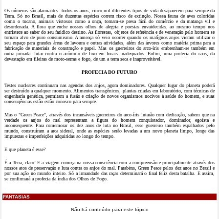
Os números são alarmantes: todos os anos, cinco mil diferentes tipos de vida desaparecem para sempre da
Terra. Só no Brasil, mais de duzentas espécies correm risco de extinção. Nossa fauna de aves coloridas
como o tucano, animais vistosos como a onça, tornam-se presa fácil do comércio e da matança vil e
desordenada. A flora que enche nossos olhos de alegria e poesias envaidecidas, ao mesmo tempo nos
entristece ao saber do seu fatídico destino. As florestas, objetos de referência e de veneração pelo homem se
tornam alvo de puro consumismo. A ameaça só veio ocorrer quando os malígnos anjos vieram utilizar o
seu espaço para grandes áreas de lavoura e outras atividades, além das árvores como matéria prima para a
fabricação de materiais de construção e papel. Mas os guerreiros do arco-íris embrenham-se também em
outra jornada: lutar contra o acúmulo de lixo em locais inadequados. Enfim, uma profecia do caos, da
devastação em fileiras de moto-serras e fogo, de um a terra seca e inaproveitável.
PROFECIA DO FUTURO
Testes nucleares continuam nas agendas dos anjos, agora dominadores. Qualquer lugar do planeta poderá
ser destruído a qualquer momento. Alimentos transgênicos, plantas criadas em laboratório, com técnicas de
engenharia genética, permitam a fusão e criação de novos organismos nocivos à saúde do homem, e suas
conseuqências estão estão conosco para sempre.
Mas o "Green Peace", através dos incansáveis guerreiros do arco-íris lutarão com dedicação, sabem que na
verdade os anjos do mal representam a figura do homem conquistador, dominador, egoísta e
inconsequente. Para comemorar os dez anos de luta no Brasil, esse guerreiro também espalhados pelo
mundo, construíram a arca sideral, onde as espécies serão levadas a um novo planeta limpo, longe das
impurezas e imperfeições adquiridas ao longo do tempo.
E que planeta é esse?
É a Terra, claro! E a viagem começa na nossa consciência com a compreensão e principalmente através dos
nossos atos de preservação e luta contra os anjos do mal. Parabéns, Green Peace pelos dez anos no Brasil e
por sua ação no mundo inteiro. Só a irmandade das raças determinará o final feliz desta batalha. E assim,
se confirmará a profecia da índia dos Olhos de Fogo.
FANTASIAS
Não há conteúdo para este tópico