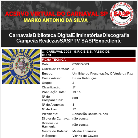
Carnavais
Biblioteca Digital
Eliminatórias
Discografia
Campeãs
Realezas
SASP
TV SASP
Expediente
::.. CARNAVAL 2003 - G.R.C.B.E.S. PASSO DE
OURO................................
FICHA TÉCNICA
Data:
02/03/2003
Ordem de entrada:
3
Enredo:
Um Grito de Preservação, O Verde da Paz
Carnavalesco:
Bruno Rebouças
Grupo:
2
Classificação:
1º
Pontuação Total:
197,5
Nº de
800
Componentes:
Nº de Alegorias :
3
Nº de Alas :
12
Presidente:
Sebastião Batista Nunes
Diretor de Carnaval:
não consta
Diretoria de
não consta
Harmonia:
Mestre de Bateria:
Mestre Lorinaldo
Intérprete:
Vitinho do Cavaco