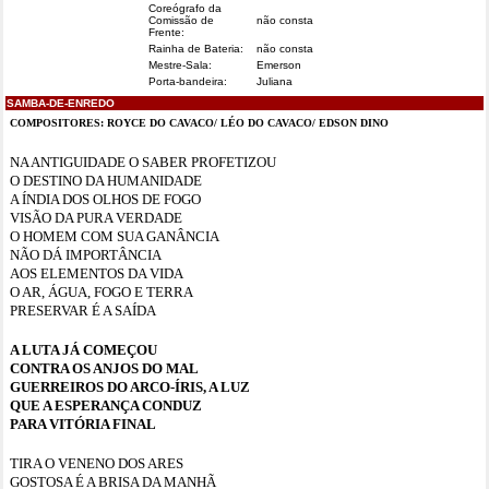
Coreógrafo da
Comissão de
não consta
Frente:
Rainha de Bateria:
não consta
Mestre-Sala:
Emerson
Porta-bandeira:
Juliana
SAMBA-DE-ENREDO
COMPOSITORES: ROYCE DO CAVACO/ LÉO DO CAVACO/ EDSON DINO
NA ANTIGUIDADE O SABER PROFETIZOU
O DESTINO DA HUMANIDADE
A ÍNDIA DOS OLHOS DE FOGO
VISÃO DA PURA VERDADE
O HOMEM COM SUA GANÂNCIA
NÃO DÁ IMPORTÂNCIA
AOS ELEMENTOS DA VIDA
O AR, ÁGUA, FOGO E TERRA
PRESERVAR É A SAÍDA
A LUTA JÁ COMEÇOU
CONTRA OS ANJOS DO MAL
GUERREIROS DO ARCO-ÍRIS, A LUZ
QUE A ESPERANÇA CONDUZ
PARA VITÓRIA FINAL
TIRA O VENENO DOS ARES
GOSTOSA É A BRISA DA MANHÃ