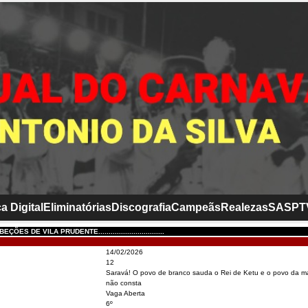
a Digital
Eliminatórias
Discografia
Campeãs
Realezas
SASP
T
ÕES DE VILA PRUDENTE................................
14/02/2026
12
Saravá! O povo de branco sauda o Rei de Ketu e o povo da m
não consta
Vaga Aberta
6º