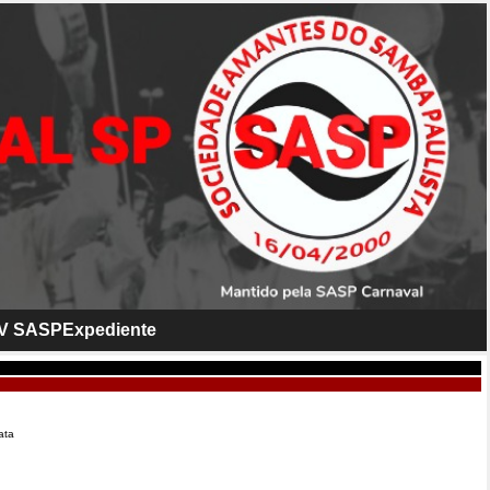
V SASP
Expediente
ata