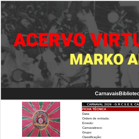
Carnavais
Bibliotec
::.. CARNAVAL 2026 - G.R.C.S.E.S. CABEÇ
FICHA TÉCNICA
Data:
Ordem de entrada:
Enredo:
Carnavalesco:
Grupo:
Classificação: