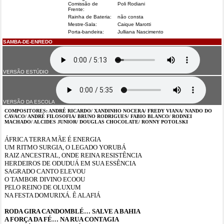
Comissão de
Poli Rodiani
Frente:
Rainha de Bateria:
não consta
Mestre-Sala:
Caique Marotti
Porta-bandeira:
Julliana Nascimento
SAMBA-DE-ENREDO
VERSÃO ESTÚDIO
VERSÃO DA ESCOLA
COMPOSITORES: ANDRÉ RICARDO/ XANDINHO NOCERA/ FREDY VIANA/ NANDO DO
CAVACO/ ANDRÉ FILOSOFIA/ BRUNO RODRIGUES/ FABIO BLANCO/ RODNEI
MACHADO/ ALCIDES JUNIOR/ DOUGLAS CHOCOLATE/ RONNY POTOLSKI
ÁFRICA TERRA MÃE É ENERGIA
UM RITMO SURGIA, O LEGADO YORUBÁ
RAIZ ANCESTRAL, ONDE REINA RESISTÊNCIA
HERDEIROS DE ODUDUÁ EM SUA ESSÊNCIA
SAGRADO CANTO ELEVOU
O TAMBOR DIVINO ECOOU
PELO REINO DE OLUXUM
NA FESTA DOMURIXÁ. Ê ALAFIÁ
RODA GIRA CANDOMBLÉ… SALVE A BAHIA
A FORÇA DA FÉ… NA RUA CONTAGIA