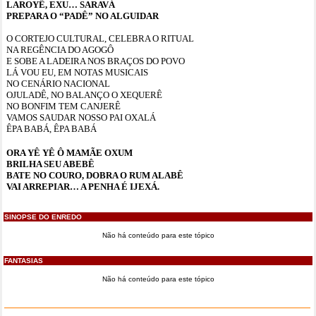
LAROYÊ, EXU… SARAVÁ
PREPARA O “PADÊ” NO ALGUIDAR
O CORTEJO CULTURAL, CELEBRA O RITUAL
NA REGÊNCIA DO AGOGÔ
E SOBE A LADEIRA NOS BRAÇOS DO POVO
LÁ VOU EU, EM NOTAS MUSICAIS
NO CENÁRIO NACIONAL
OJULADÊ, NO BALANÇO O XEQUERÊ
NO BONFIM TEM CANJERÊ
VAMOS SAUDAR NOSSO PAI OXALÁ
ÊPA BABÁ, ÊPA BABÁ
ORA YÊ YÊ Ô MAMÃE OXUM
BRILHA SEU ABEBÊ
BATE NO COURO, DOBRA O RUM ALABÊ
VAI ARREPIAR… A PENHA É IJEXÁ.
SINOPSE DO ENREDO
Não há conteúdo para este tópico
FANTASIAS
Não há conteúdo para este tópico