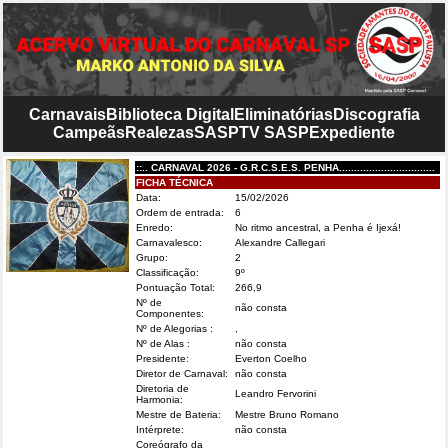
Carnavais
Biblioteca Digital
Eliminatórias
Discografia
Campeãs
Realezas
SASP
TV SASP
Expediente
::.. CARNAVAL 2026 - G.R.C.S.E.S. PENHA................................
FICHA TÉCNICA
Data:
15/02/2026
Ordem de entrada:
6
Enredo:
No ritmo ancestral, a Penha é Ijexá!
Carnavalesco:
Alexandre Callegari
Grupo:
2
Classificação:
9º
Pontuação Total:
266,9
Nº de
não consta
Componentes:
Nº de Alegorias :
,
Nº de Alas :
não consta
Presidente:
Everton Coelho
Diretor de Carnaval:
não consta
Diretoria de
Leandro Fervorini
Harmonia:
Mestre de Bateria:
Mestre Bruno Romano
Intérprete:
não consta
Coreógrafo da