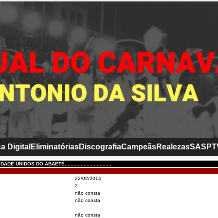
a Digital
Eliminatórias
Discografia
Campeãs
Realezas
SASP
T
E UNIDOS DO ABAETÉ................................
22/02/2014
2
não consta
não consta
não consta