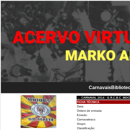
Carnavais
Bibliotec
::.. CARNAVAL 2014 - G.R.C.B.C. MOCIDAD
FICHA TÉCNICA
Data:
Ordem de entrada:
Enredo:
Carnavalesco:
Grupo:
Classificação: