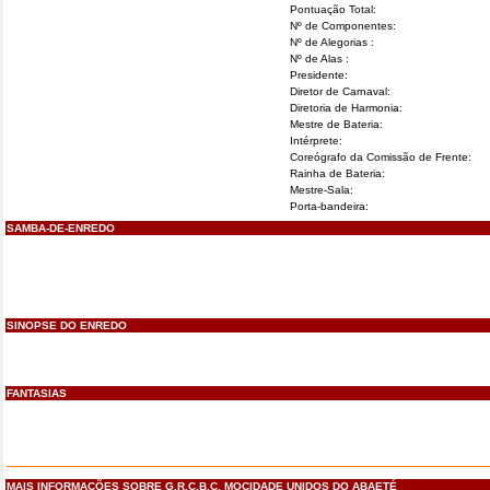
Pontuação Total:
Nº de Componentes:
Nº de Alegorias :
Nº de Alas :
Presidente:
Diretor de Carnaval:
Diretoria de Harmonia:
Mestre de Bateria:
Intérprete:
Coreógrafo da Comissão de Frente:
Rainha de Bateria:
Mestre-Sala:
Porta-bandeira:
SAMBA-DE-ENREDO
SINOPSE DO ENREDO
FANTASIAS
MAIS INFORMAÇÕES SOBRE G.R.C.B.C. MOCIDADE UNIDOS DO ABAETÉ