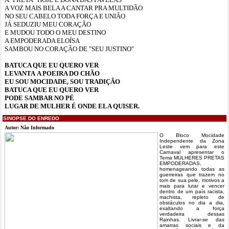
A VOZ MAIS BELA A CANTAR PRA MULTIDÃO
NO SEU CABELO TODA FORÇA E UNIÃO
JÁ SEDUZIU MEU CORAÇÃO
E MUDOU TODO O MEU DESTINO
A EMPODERADA ELOÍSA
SAMBOU NO CORAÇÃO DE "SEU JUSTINO"
BATUCA QUE EU QUERO VER
LEVANTA A POEIRA DO CHÃO
EU SOU MOCIDADE, SOU TRADIÇÃO
BATUCA QUE EU QUERO VER
PODE SAMBAR NO PÉ
LUGAR DE MULHER É ONDE ELA QUISER.
SINOPSE DO ENREDO
Autor: Não Informado
O Bloco Mocidade
Independente da Zona
Leste vem para este
Carnaval apresentar o
Tema MULHERES PRETAS
EMPODERADAS,
homenageando todas as
guerreiras que trazem no
tom de sua pele, motivos a
mais para lutar e vencer
dentro de um país racista,
machista, repleto de
obstáculos no dia a dia,
exaltando a força
verdadeira dessas
Rainhas. Livrar-se das
amarras sociais e da