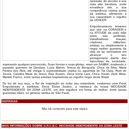
opressão de séculos é sua
mais alta bandeira, onde
envaidece sim, a sua
competência criativa acima
da estética, afirmando a
sua capacidade e orgulho
de VENCER.
Empoderamento feminino
que vive na CORAGEM e
na ATITUDE de cada mãe
preta das periferias,
trabalhadoras braçais,
criadoras, militantes,
artistas, ou simplesmente a
negra mulher guerreira da
vida do lar, sonhadora em
alcançar o seu
protagonismo diante das
hipocrisias da sociedade,
superando qualquer preconceito. Suas honras e suas glorias, viram um SAMBA, exaltando o
passado guerreiro de Dandara, Luiza Mahim, Tereza de Benguela, Chica da Silva, Maria
Firmina dos Reis, até chegar à expressividade criativa ou aguerrida de Tia Ciata, Ruth de
Souza, Carolina Maria de Jesus, Elza Soares, Dona Ivone Lara, Chica Xavier, Zezé Mota,
Mariele Franco, entre tantas estrelas inspiradoras ao orgulho negro deste Brasil.
Da luz de sua raça, a flor de inspiração ao rodar seu estandarte, exaltamos uma Preta
Empoderada e sambista; Dona Eloisa Justino, a matriarca da nossa MOCIDADE
INDEPENDENTE DA ZONA LESTE, um dos orgulhos em forma de mulher, entre tantas
guerreiras mães, no glorioso samba de São Paulo.
FANTASIAS
Não há conteúdo para este tópico
MAIS INFORMAÇÕES SOBRE G.R.C.B.C. MOCIDADE INDEPENDENTE DA ZONA LESTE