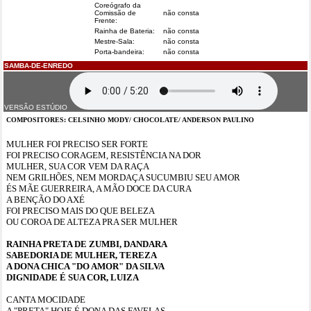
Coreógrafo da
Comissão de
não consta
Frente:
Rainha de Bateria:
não consta
Mestre-Sala:
não consta
Porta-bandeira:
não consta
SAMBA-DE-ENREDO
VERSÃO ESTÚDIO
COMPOSITORES: CELSINHO MODY/ CHOCOLATE/ ANDERSON PAULINO
MULHER FOI PRECISO SER FORTE
FOI PRECISO CORAGEM, RESISTÊNCIA NA DOR
MULHER, SUA COR VEM DA RAÇA
NEM GRILHÕES, NEM MORDAÇA SUCUMBIU SEU AMOR
ÉS MÃE GUERREIRA, A MÃO DOCE DA CURA
A BENÇÃO DO AXÉ
FOI PRECISO MAIS DO QUE BELEZA
OU COROA DE ALTEZA PRA SER MULHER
RAINHA PRETA DE ZUMBI, DANDARA
SABEDORIA DE MULHER, TEREZA
A DONA CHICA "DO AMOR" DA SILVA
DIGNIDADE É SUA COR, LUIZA
CANTA MOCIDADE
A "PRETA" HOJE É DONA DAS FAVELAS