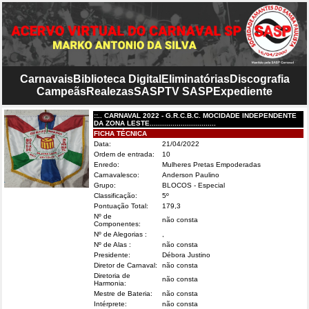
Carnavais
Biblioteca Digital
Eliminatórias
Discografia
Campeãs
Realezas
SASP
TV SASP
Expediente
::.. CARNAVAL 2022 - G.R.C.B.C. MOCIDADE INDEPENDENTE
DA ZONA LESTE................................
FICHA TÉCNICA
Data:
21/04/2022
Ordem de entrada:
10
Enredo:
Mulheres Pretas Empoderadas
Carnavalesco:
Anderson Paulino
Grupo:
BLOCOS - Especial
Classificação:
5º
Pontuação Total:
179,3
Nº de
não consta
Componentes:
Nº de Alegorias :
,
Nº de Alas :
não consta
Presidente:
Débora Justino
Diretor de Carnaval:
não consta
Diretoria de
não consta
Harmonia:
Mestre de Bateria:
não consta
Intérprete:
não consta