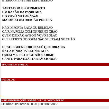
ETERNAMENTE ME DEFENDERÃO
TANTA DOR E SOFRIMENTO
EM RAZÃO DA PANDEMIA
E A VOVÓ NO CARNAVAL
MATANDO UM DRAGÃO POR DIA
NÃO IMPORTA RAÇA OU RELIGIÃO
CAIR NA FOLIA COM OS PÉS NO CHÃO
QUEM DEIXA O AVISO É VOVÓ BOLÃO
GUERREIROS DE OGUM NÃO SE JOGAM NO CHÃO
EU SOU GUERREIRO NA FÉ
QUE IRRADIA
NA CAMINHADA
ELE ME GUIA
QUEM ME PROTEGE NÃO DORME
CANTO PARA EXALTAR SÃO JORGE.
SINOPSE DO ENREDO
FANTASIAS
MAIS INFORMAÇÕES SOBRE G.R.C.B. VOVÓ BOLÃO
HISTÓRIA
|
CARNAVAIS
|
HINO
|
CURIOSIDADES