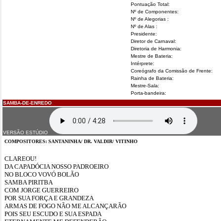
Pontuação Total:
Nº de Componentes:
Nº de Alegorias :
Nº de Alas :
Presidente:
Diretor de Carnaval:
Diretoria de Harmonia:
Mestre de Bateria:
Intérprete:
Coreógrafo da Comissão de Frente:
Rainha de Bateria:
Mestre-Sala:
Porta-bandeira:
SAMBA-DE-ENREDO
VERSÃO ESTÚDIO
COMPOSITORES: SANTANINHA/ DR. VALDIR/ VITINHO
CLAREOU!
DA CAPADÓCIA NOSSO PADROEIRO
NO BLOCO VOVÓ BOLÃO
SAMBA PIRITBA
COM JORGE GUERREIRO
POR SUA FORÇA E GRANDEZA
ARMAS DE FOGO NÃO ME ALCANÇARÃO
POIS SEU ESCUDO E SUA ESPADA