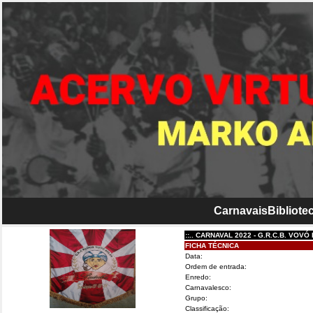
Carnavais
Bibliotec
::.. CARNAVAL 2022 - G.R.C.B. VOVÓ BOLÃO..
FICHA TÉCNICA
Data:
Ordem de entrada:
Enredo:
Carnavalesco:
Grupo:
Classificação: