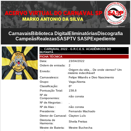
Carnavais
Biblioteca Digital
Eliminatórias
Discografia
Campeãs
Realezas
SASP
TV SASP
Expediente
::.. CARNAVAL 2022 - G.R.C.E.S. ACADÊMICOS DO
BUTANTÃ................................
FICHA TÉCNICA
Data:
23/04/2022
Ordem de entrada:
2
Origem da vida... De onde viemos? Um
Enredo:
mistério indecifrável!
Carnavalesco:
Felipe Milanês e Divo Nascimento
Grupo:
Vaga Aberta
Classificação:
6º
Pontuação Total:
158,6
Nº de
não consta
Componentes:
Nº de Alegorias :
,
Nº de Alas :
não consta
Presidente:
Fernando Machado
Diretor de Carnaval:
Clayton Luís
Diretoria de
Sheila Freitas
Harmonia:
Mestre de Bateria:
Mestre Buchecha