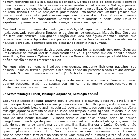
homem, formando este à sua imagem e perfeição. De um pedaço de barro surge o primeiro
homem e deste homem Deus tira uma de suas costelas e molda assim a Mulher, o primeiro
homem ganhou o nome de Adão e a primeira mulher o nome de Eva. Os primeiros humanos
na Terra, tinham tudo que desejavam, porém havia uma árvore com um fruto proibido que
jamais poderia ser comido, pois o mesmo representava a maldade. Eles até tentaram resistir
à tentação, mas não conseguiram. Comeram o fruto proibido e desta forma Deus os
expulsou do paraíso e a humanidade começou assim a sua trajetória.
Mais tarde com a formação das civilizações, a Antiga Mesopotâmia acreditava que o mundo
havia começado com alguns Deuses, entre eles um se destacava: Marduk. Este Deus era
tão forte que enfrentou um grande Dragão que vivia nas águas chamado Tiamat, que
representava o caos. Após derrotar o poderoso dragão, o Deus separou todos os elementos
naturais e produziu o primeiro homem, começando assim a vida humana.
Já para os gregos a origem da vida começou de outra forma, segundo este povo, Zeus era
um Deus que se tornou líder de outras divindades. Zeus, poderoso que era, pediu a dois de
seus filhos, Prometeu e Epimeteu, que fossem à Terra e criassem seres para habitá-la e que
após a criação dessem presentes a eles.
Prometeu criou os homens inspirado nos deuses, enquanto Epimeteu trabalhou nos
animais. Epimeteu terminou primeiro a sua obra, dando um presente a cada um dos animais,
e quando Prometeu terminou sua criação, já não havia presentes para dar ao homem.
Por isso, Prometeu decidiu roubar o fogo dos deuses e dar aos homens. Zeus ficou furioso
quando descobriu, e além de castigar seu filho com o sofrimento eterno, resolveu punir
também os homens com a mortalidade.
2° Setor: Mitologia Hindu, Mitologia Japonesa, Mitologia Yorubá.
Segundo a Mitologia Hindu, Brahma criou o universo e o mundo, e resolveu povoá-lo com
criaturas que fossem geradas de sua própria essência. Seu filho primogênito, o sacerdote,
saiu de sua própria boca e assim seguiu até povoar a terra todos com a sua essência. Já na
mitologia japonesa acredita-se que no início dos tempos, existia apenas um deus, que por
se sentir solitário decidiu criar os deuses irmãos Izanagi e Izanami. Esses deuses ficavam em
cima de uma ponte flutuante. Curiosos sobre o que havia abaixo deles, os deuses
mergulharam uma lança de joias no oceano primordial, e quando a balançaram, uma gota
caiu de sua ponta se transformando em uma ilha. Essa ilha era o Japão. Os dois então
desceram para essa ilha e começaram a explorá-la em direções diferentes, criando diversos
tipos de plantas em seu caminho. Quando eles se encontraram novamente, decidiram se
casar e povoarem a terra com os seus filhos. Com outra visão, a mitologia Yorubá, o mundo
começou quando o orixá Obatalá comunicou ao deus supremo, Olodumaré, o seu desejo de