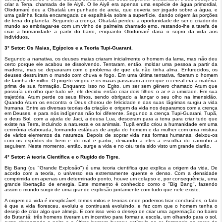
criar a Terra, chamada de lle Aiyê. O lle Aiyê era apenas uma espécie de água primordial,
Olodumaré deu a Obatalá um punhado de areia, que deveria ser jogado sobre a água, e
uma galinha ficaria encarregada de espalhá-la sobre a superfície, dando origem às porções
de terra do planeta. Segundo a crença, Obatalá perdeu a oportunidade de ser o criador do
mundo ao embriagar-se com um vinho de palmeira chamado emo, restando-lhe a tarefa de
criar a humanidade a partir do barro, enquanto Olodumaré daria o sopro da vida aos
indivíduos.
3° Setor: Os Maias, Egípcios e a Teoria Tupi-Guarani.
Segundo a narrativa, os deuses maias criaram inicialmente o homem da lama, mas não deu
certo porque ele acabou se dissolvendo. Tentaram, então, moldar uma pessoa a partir da
madeira, mas se depararam com o problema de que ela não tinha alma. Enfurecidos, os
deuses destruíram o mundo com chuva e fogo. Em uma última tentativa, fizeram o homem
de farinha de milho. O projeto vingou e os maias passaram a crer que o cereal era a matéria-
prima de sua formação. Enquanto isso no Egito, um ser sem gênero chamado Atum que
possuía um olho que tudo vê, ele decidiu então criar dois filhos: o ar e a umidade. Em sua
trajetória, Atum perde os seus filhos, sendo obrigado a lançar o seu olho na imensidão.
Quando Aturn os encontra o Deus chorou de felicidade e das suas lágrimas surgiu a vida
humana. Entre as diversas teorias da criação e origem da vida nos deparamos com a crença
em Deuses, e para nós indígenas não foi diferente. Segundo a crença Tupi-Guarani, Tupã,
o deus Sol, com a ajuda de Jaci, a deusa Lua, desceram para a terra para criar tudo que
existe na Terra, incluindo a natureza e os animais. Tupã então criou a humanidade em uma
cerimônia elaborada, formando estátuas de argila do homem e da mulher com uma mistura
de vários elementos da natureza. Depois de soprar vida nas formas humanas, deixou-os
com os espíritos do bem e do mal e partiu, deixando a eles a escolha do caminho a
seguirem. Neste momento, então, surge a vida e no céu teria sido visto um grande clarão.
4° Setor: A teoria Científica e o Rugido do Tigre.
Big Bang (ou "Grande Explosão") é uma teoria cientifica que explica a origem da vida. De
acordo com a teoria, o universo era extremamente quente e denso. Com a densidade
comprimida em apenas um determinado ponto, houve um colapso e, por consequência, uma
grande libertação de energia. Este momento é conhecido como o "Big Bang", fazendo
assim o mundo surgir de uma grande explosão juntamente com tudo que nele existe.
A origem da vida é inexplicável, temos mitos e teorias onde podemos tirar conclusões, o fato
é que a vida floresceu, evoluiu e continuará evoluindo, e fez com que o homem tenha o
desejo de criar algo que almeja. E com isso veio o desejo de criar uma agremiação no bairro
do Butantã: três homens tiveram um incentivo para formar a escola, um olhando para o sol,