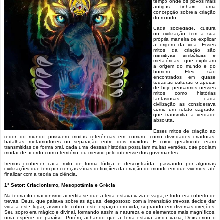
tempo onde os povos mais
antigos tinham uma
concepção sobre a criação
do mundo.
Cada sociedade, cultura
ou civilização tem a sua
própria maneira de explicar
a origem da vida. Esses
mitos da criação são
narrativas simbólicas e
metafóricas, que explicam
a origem do mundo e do
homem. Eles são
encontrados em quase
todas as culturas, e apesar
de hoje pensarmos nesses
mitos como histórias
fantasiosas, cada
civilização as considerava
como um relato sagrado,
que transmitia a verdade
absoluta.
Esses mitos de criação ao
redor do mundo possuem muitas referências em comum, como divindades criadoras,
batalhas, metamorfoses ou separação entre dois mundos. E como geralmente eram
transmitidas de forma oral, cada uma dessas histórias possuíam muitas versões, que podiam
mudar de acordo com o território, ou mesmo pelo interesse dos governantes.
Iremos conhecer cada mito de forma lúdica e descontraída, passando por algumas
civilizações que tem por crenças várias definições da criação do mundo em que vivemos, até
finalizar com a teoria da ciência.
1° Setor: Criacionismo, Mesopotâmia e Grécia
Na teoria do criacionismo acredita-se que a terra estava vazia e vaga, e tudo era coberto de
trevas. Deus, que pairava sobre as águas, desgostoso com a imensidão trevosa decide dar
vida a este lugar, assim ele cobriu este espaço com vida, soprando em diversas direções.
Seu sopro era mágico e divinal, formando assim a natureza e os elementos mais magníficos,
uma espécie de paraíso. Porém, achando que a Terra estava ainda vazia, Deus criou o