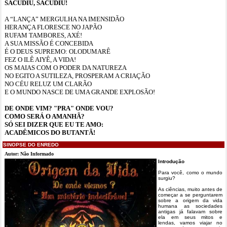
SACUDIU, SACUDIU!
A “LANÇA” MERGULHA NA IMENSIDÃO
HERANÇA FLORESCE NO JAPÃO
RUFAM TAMBORES, AXÉ!
A SUA MISSÃO É CONCEBIDA
É O DEUS SUPREMO: OLODUMARÊ
FEZ O ILÊ AIYÊ, A VIDA!
OS MAIAS COM O PODER DA NATUREZA
NO EGITO A SUTILEZA, PROSPERAM A CRIAÇÃO
NO CÉU RELUZ UM CLARÃO
E O MUNDO NASCE DE UMA GRANDE EXPLOSÃO!
DE ONDE VIM? "PRA" ONDE VOU?
COMO SERÁ O AMANHÃ?
SÓ SEI DIZER QUE EU TE AMO:
ACADÊMICOS DO BUTANTÃ!
SINOPSE DO ENREDO
Autor: Não Informado
Introdução
Para você, como o mundo
surgiu?
As ciências, muito antes de
começar a se perguntarem
sobre a origem da vida
humana as sociedades
antigas já falavam sobre
ela em seus mitos e
lendas, vamos viajar no