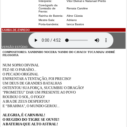
Intérprete:
Vitor Divinal e Natanael Pretto
Coreógrafo da
Comissão de
Renata Caroline
Frente:
Rainha de Bateria:
Aline Cássia
Mestre-Sala:
Adriano
Porta-bandeira:
Ianca Bastos
SAMBA-DE-ENREDO
VERSÃO ESTÚDIO
COMPOSITORES: XANDINHO NOCERA/ NANDO DO CAVACO/ TUCA MAIA/ ANDRÉ
FILOSOFIA
NUM SOPRO DIVINAL
FEZ-SE O PARAÍSO...
O PECADO ORIGINAL
ENFRENTAR A TENTAÇÃO, FOI PRECISO!
UM DEUS DE GRANDES BATALHAS
OSTENTOU SUA FORÇA, SUCUMBIU O DRAGÃO!
"PROMETEU" DAR UM PRESENTE AO POVO
ROUBOU O SOL, O FOGO!
A IRA DE ZEUS DESPERTOU!
E “BRAHMA", O MUNDO GEROU...
ALEGRIA, É CARNAVAL!
O RUGIDO DO TIGRE SE OUVIU!
A BATERIA QUE ALTO ASTRAL!