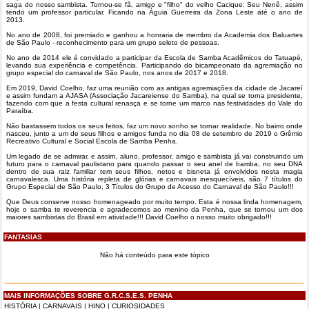
saga do nosso sambista. Tornou-se fã, amigo e "filho" do velho Cacique: Seu Nenê, assim
tendo um professor particular. Ficando na Águia Guerreira da Zona Leste até o ano de
2013.
No ano de 2008, foi premiado e ganhou a honraria de membro da Academia dos Baluartes
de São Paulo - reconhecimento para um grupo seleto de pessoas.
No ano de 2014 ele é convidado a participar da Escola de Samba Acadêmicos do Tatuapé,
levando sua experiência e competência. Participando do bicampeonato da agremiação no
grupo especial do carnaval de São Paulo, nos anos de 2017 e 2018.
Em 2019, David Coelho, faz uma reunião com as antigas agremiações da cidade de Jacareí
e assim fundam a AJASA (Associação Jacareiense do Samba), na qual se torna presidente,
fazendo com que a festa cultural renasça e se torne um marco nas festividades do Vale do
Paraíba.
Não bastassem todos os seus feitos, faz um novo sonho se tornar realidade. No bairro onde
nasceu, junto a um de seus filhos e amigos funda no dia 08 de setembro de 2019 o Grêmio
Recreativo Cultural e Social Escola de Samba Penha.
Um legado de se admirar, e assim, aluno, professor, amigo e sambista já vai construindo um
futuro para o carnaval paulistano para quando passar o seu anel de bamba, no seu DNA
dentro de sua raiz familiar tem seus filhos, netos e bisneta já envolvidos nesta magia
carnavalesca. Uma história repleta de glórias e carnavais inesquecíveis, são 7 títulos do
Grupo Especial de São Paulo, 3 Títulos do Grupo de Acesso do Carnaval de São Paulo!!!
Que Deus conserve nosso homenageado por muito tempo. Esta é nossa linda homenagem,
hoje o samba te reverencia e agradecemos ao menino da Penha, que se tornou um dos
maiores sambistas do Brasil em atividade!!! David Coelho o nosso muito obrigado!!!
FANTASIAS
Não há conteúdo para este tópico
MAIS INFORMAÇÕES SOBRE G.R.C.S.E.S. PENHA
HISTÓRIA
|
CARNAVAIS
|
HINO
|
CURIOSIDADES