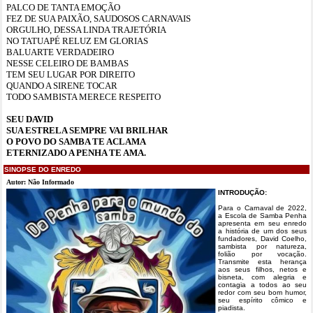
PALCO DE TANTA EMOÇÃO
FEZ DE SUA PAIXÃO, SAUDOSOS CARNAVAIS
ORGULHO, DESSA LINDA TRAJETÓRIA
NO TATUAPÉ RELUZ EM GLORIAS
BALUARTE VERDADEIRO
NESSE CELEIRO DE BAMBAS
TEM SEU LUGAR POR DIREITO
QUANDO A SIRENE TOCAR
TODO SAMBISTA MERECE RESPEITO
SEU DAVID
SUA ESTRELA SEMPRE VAI BRILHAR
O POVO DO SAMBA TE ACLAMA
ETERNIZADO A PENHA TE AMA.
SINOPSE DO ENREDO
Autor: Não Informado
INTRODUÇÃO:
Para o Carnaval de 2022,
a Escola de Samba Penha
apresenta em seu enredo
a história de um dos seus
fundadores, David Coelho,
sambista por natureza,
folião por vocação.
Transmite esta herança
aos seus filhos, netos e
bisneta, com alegria e
contagia a todos ao seu
redor com seu bom humor,
seu espírito cômico e
piadista.