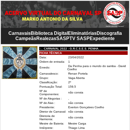
Carnavais
Biblioteca Digital
Eliminatórias
Discografia
Campeãs
Realezas
SASP
TV SASP
Expediente
::.. CARNAVAL 2022 - G.R.C.S.E.S. PENHA................................
FICHA TÉCNICA
Data:
23/04/2022
Ordem de entrada:
1
Da Penha para o mundo do samba - David
Enredo:
Coelho
Carnavalesco:
Renan Portela
Grupo:
Vaga Aberta
Classificação:
2º
Pontuação Total:
159,5
Nº de
não consta
Componentes:
Nº de Alegorias :
,
Nº de Alas :
não consta
Presidente:
Everton Gonçalves Coelho
Diretor de Carnaval:
não consta
Diretoria de
não consta
Harmonia:
Mestre de Bateria:
Mestre Carga
Intérprete:
Thiago Lima