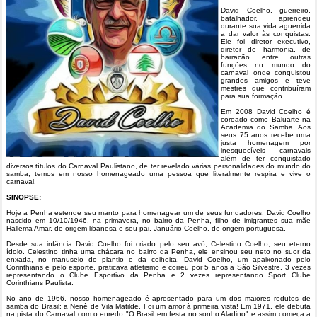
David Coelho, guerreiro,
batalhador, aprendeu
durante sua vida aguerrida
a dar valor às conquistas.
Ele foi diretor executivo,
diretor de harmonia, de
barracão entre outras
funções no mundo do
carnaval onde conquistou
grandes amigos e teve
mestres que contribuíram
para sua formação.
Em 2008 David Coelho é
coroado como Baluarte na
Academia do Samba. Aos
seus 75 anos recebe uma
justa homenagem por
inesquecíveis carnavais
além de ter conquistado
diversos títulos do Carnaval Paulistano, de ter revelado várias personalidades do mundo do
samba; temos em nosso homenageado uma pessoa que literalmente respira e vive o
carnaval.
SINOPSE:
Hoje a Penha estende seu manto para homenagear um de seus fundadores. David Coelho
nascido em 10/10/1946, na primavera, no bairro da Penha, filho de imigrantes sua mãe
Hallema Amar, de origem libanesa e seu pai, Januário Coelho, de origem portuguesa.
Desde sua infância David Coelho foi criado pelo seu avô, Celestino Coelho, seu eterno
ídolo. Celestino tinha uma chácara no bairro da Penha, ele ensinou seu neto no suor da
enxada, no manuseio do plantio e da colheita. David Coelho, um apaixonado pelo
Corinthians e pelo esporte, praticava atletismo e correu por 5 anos a São Silvestre, 3 vezes
representando o Clube Esportivo da Penha e 2 vezes representando Sport Clube
Corinthians Paulista.
No ano de 1966, nosso homenageado é apresentado para um dos maiores redutos de
samba do Brasil: a Nenê de Vila Matilde. Foi um amor à primeira vista! Em 1971, ele debuta
na pista do Carnaval com o enredo "O Brasil em festa no sonho Aladino" e assim começa a