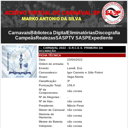
Carnavais
Biblioteca Digital
Eliminatórias
Discografia
Campeãs
Realezas
SASP
TV SASP
Expediente
::.. CARNAVAL 2022 - G.R.C.E.S. PRIMEIRA DA
ACLIMAÇÃO................................
FICHA TÉCNICA
Data:
23/04/2022
Ordem de entrada:
5
Enredo:
Laroiê, Exú
Carnavalesco:
Igor Carneiro e Júlio Poloni
Grupo:
Vaga Aberta
Classificação:
3º
Pontuação Total:
159,4
Nº de
não consta
Componentes:
Nº de Alegorias :
,
Nº de Alas :
não consta
Presidente:
Márcio Pessi
Diretor de Carnaval:
não consta
Diretoria de
não consta
Harmonia:
Mestre de Bateria:
não consta
Intérprete:
não consta