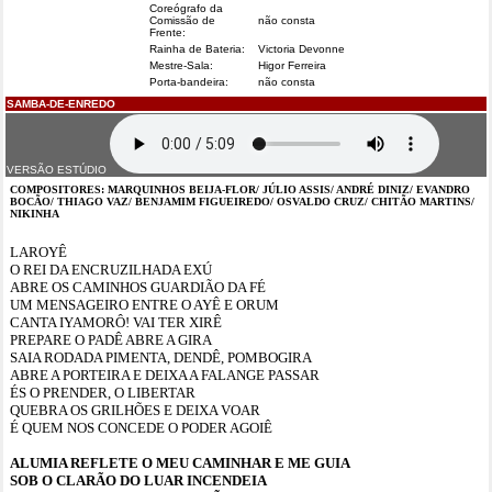
Coreógrafo da
Comissão de
não consta
Frente:
Rainha de Bateria:
Victoria Devonne
Mestre-Sala:
Higor Ferreira
Porta-bandeira:
não consta
SAMBA-DE-ENREDO
VERSÃO ESTÚDIO
COMPOSITORES: MARQUINHOS BEIJA-FLOR/ JÚLIO ASSIS/ ANDRÉ DINIZ/ EVANDRO
BOCÃO/ THIAGO VAZ/ BENJAMIM FIGUEIREDO/ OSVALDO CRUZ/ CHITÃO MARTINS/
NIKINHA
LAROYÊ
O REI DA ENCRUZILHADA EXÚ
ABRE OS CAMINHOS GUARDIÃO DA FÉ
UM MENSAGEIRO ENTRE O AYÊ E ORUM
CANTA IYAMORÔ! VAI TER XIRÊ
PREPARE O PADÊ ABRE A GIRA
SAIA RODADA PIMENTA, DENDÊ, POMBOGIRA
ABRE A PORTEIRA E DEIXA A FALANGE PASSAR
ÉS O PRENDER, O LIBERTAR
QUEBRA OS GRILHÕES E DEIXA VOAR
É QUEM NOS CONCEDE O PODER AGOIÊ
ALUMIA REFLETE O MEU CAMINHAR E ME GUIA
SOB O CLARÃO DO LUAR INCENDEIA