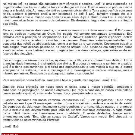
No rito do xirê, os orixás são cultuados com cânticos e danças. "Xirê" é uma expressão de
origem iorubá que traduz o ato de brincar e dançar em roda. O rito é marcado por um tom de
alegria e festividade. Ao longo do xirê os próprios orixás vêm a Terra para desfruir com seus
filhos. Sempre o primeiro orixá a ser celebrado no xirê é Exú, também porque ele é o
intermediador entre o mundo dos homens e os céus, Aiyê e Orum. Sem Exú é impossível
haver comunicação entre esses dois universos. Ele domina a língua dos mortais e a língua
dos orixás.
Ele é a ponte entre os dois mundos, que nele se tornam um infinito em comum. É Exú quem
leva os pedidos humanos ao Orum. No pedido vai sempre um agrado antecipado. Exú
trabalha com o princípio da reciprocidade. Exú é chave e cadeado, portal e porteira; detém
o poder de trancar e abrir o caminho que convém. Guardiões astrais que trabalham na
esquerda das religiões afrobrasileiras, como a umbanda e candomblé. Costumam trabalhar
com cargas mais densas policiando os planos astrais. São divididos em categorias como
exus coroados, exus batizados e exu pagãos (exu de duas cabeças, que estão ainda em
fase de doutrinação).
Exú é o fogo que ilumina o caminho, ajudando seus filhos a encontrarem seu destino. Exú é
a ambiguidade humana, é a singularidade divina. É a porta da entrada e também é a saída.
Exú é o dono dos caminhos, a realeza das encruzilhadas; a uns mostra a sua ira, a outros
acompanha na estrada. Ele é a mensagem e o mensageiro; é metade revelação, mas é
mistério por inteiro. Ressoem os atabaques... salve o candomblé!
Para reconstruir nossa história, saudamos hoje o grande mensageiro: Laroiê, Exú!
Que ele traga proteção ao nosso povo e justiça para o nosso pavilhão; coragem e
sabedoria na perseguição de nossos objetivos. Que faça a conexão de nossa comunidade
com o mundo espiritual, emanando fartura, força, prosperidade e sorte.
E assim, confiantes em nosso caminho, cantaremos Exú. E ele gargalhava... tudo havia
voltado ao seu lugar. O mensageiro entre o órun e o ayé não perderia sua razão de existir.
Os segredos da vida foram finalmente compreendidos e a humanidade passou a entender
que o bem e o mal devem existir, pois "não há luz sem que haja escuridão". A cada mortal
há a difícil missão de harmonizar essa dualidade. E neste desfecho, houve então
entendimento, pois "Exu, são as costas de Oxalá!". Vamos sem medo! Exú chegará na
frente! Abrindo os caminhos da Primeira!
Laroiê, Exú!