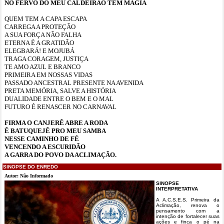
NO FERVO DO MEU CALDEIRÃO TEM MAGIA
QUEM TEM A CAPA ESCAPA
CARREGA A PROTEÇÃO
A SUA FORÇA NÃO FALHA
ETERNA É A GRATIDÃO
ELEGBARÁ! E MOJUBÁ
TRAGA CORAGEM, JUSTIÇA
TE AMO AZUL E BRANCO
PRIMEIRA EM NOSSAS VIDAS
PASSADO ANCESTRAL PRESENTE NA AVENIDA
PRETA MEMÓRIA, SALVE A HISTÓRIA
DUALIDADE ENTRE O BEM E O MAL
FUTURO É RENASCER NO CARNAVAL
FIRMA O CANJERÊ ABRE A RODA
Ê BATUQUEJÊ PRO MEU SAMBA
NESSE CAMINHO DE FÉ
VENCENDO A ESCURIDÃO
A GARRA DO POVO DA ACLIMAÇÃO.
SINOPSE DO ENREDO
Autor: Não Informado
SINOPSE
INTERPRETATIVA
A A.C.S.E.S. Primeira da
Aclimação, renova o
pensamento com a
intenção de fortalecer suas
ações e finca o pé na