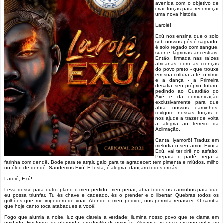
avenida com o objetivo de
criar forças para recomeçar
uma nova história.
Laroié!
Exú nos ensina que o solo
sob nossos pés é sagrado,
é solo regado com sangue,
suor e lágrimas ancestrais.
Então, firmada nas raízes
africanas, com as crenças
do povo preto - que trouxe
em sua cultura a fé, o ritmo
e a dança - a Primeira
desafia seu próprio futuro,
pedindo ao Guardião do
Axé e da comunicação
exclusivamente para que
abra nossos caminhos,
revigore nossas forças e
nos ajude a trazer de volta
a alegria ao terreiro da
Aclimação.
Canta, lyamorô! Traduz em
melodia o seu amor. Evoca
Exú, vai ter xirê no asfalto!
Prepara o padê, rega a
farinha com dendê. Bode para te atrair, galo para te agradecer; tem pimenta e miúdos, milho
no óleo de dendê. Saudemos Exú! É festa, é alegria, dançam todos orixás.
Laroiê, Exú!
Leva desse para outro plano o meu pedido, meu penar; abra todos os caminhos para que
eu possa triunfar. Tu és chave e cadeado, és o prender e o libertar. Quebras todos os
grilhões que me impedem de voar. Atende o meu pedido, nos permita renascer. O samba
que hoje canto toca atabaques a você!
Fogo que alumia a noite, luz que clareia a verdade; ilumina nosso povo que te clama em
unidade. Em forma de oferenda, um desfile de emoção. Alvorece as encruzas que enlaçam