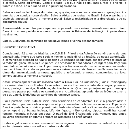
o coração. Certo ou errado? Certo e errado! Sei que não és uni, mas a face e o verso, o
fronte e o lado. És o furor da ira e o pulsar apaixonado.
Salve o candomblé! A força do batuque, que singrou oceanos e atravessou gerações, é a
energia que conduz nosso desfile. Salve a África que resiste no Brasil! Salve o samba e a
essência ancestral. Salve a memória preta! Salve a multiplicidade e a diversidade que se
encontram em Exú.
A ancestralidade não faz parte apenas do passado, mas estará presente em nosso futuro!
Esse é o nosso pedido e o nosso compromisso. A Primeira da Aclimação é parte desse
movimento.
Laroie, Exu! Abra os caminhos de um novo tempo e venha brincar carnaval.
SINOPSE EXPLICATIVA
Completando 42 anos de história, a A.C.S.E.S. Primeira da Aclimação se vê diante de uma
encruzilhada. Neste que talvez seja o momento mais difícil da história de nossa agremiação,
a comunidade precisou se unir e decidir que caminho seguir para conseguirmos retomar as
veredas da glória. Mais do que nunca, é necessário ter sabedoria e coragem para traçar um
novo futuro, recalcular a rota. É por isso que a Primeira neste momento recorre ao senhor
dos caminhos, fincando os pés em nossas raízes ancestrais. Nosso desfile toma forma de
oferenda, materializando a nossa gratidão e reforçando o nosso compromisso de levar
sempre adiante a memória ancestral.
Assim, iremos apresentar um mosaico sobre o Orixá Exu, os Guardiões (Exus e Pombogiras)
o cavaleiro das Encruzilhadas. Falar sobre Exu e a Esquerda é falar de energia, potência,
força, proteção, serviço, fidelidade, dedicação e fé. Que nos protejam sempre, para que
possamos passar por todos os caminhos e encruzilhadas, aprendendo as lições de amor e
de dor. Laroiê, Exú! Abra os caminhos de um novo tempo.
Exú é primazia. Nele tudo se inicia. Nas cerimônias do candomblé, Exú é o primeiro orixá a
ser saudado, porque é ele o responsável por intermediar os homens e os orixás. O padê de
Exú é o preâmbulo do xirê, o primeiro ato. Nele são oferendados alimentos do gosto de Exú,
como: opeté de batata inglesa, bife de fígado, milho cozido, pipoca, sardinha, caqui,
tomate, melancia e frutas em geral. O padê de Exú é celebrado pela lyamoro, que entoa
louvores ancestrais enquanto prepara os alimentos do orixá amado.
Bodes e galos são animais dos quais Exú mais gosta. Entre os alimentos preferidos do orixá
estão: pimenta, miúdos e milho no óleo de dendê.