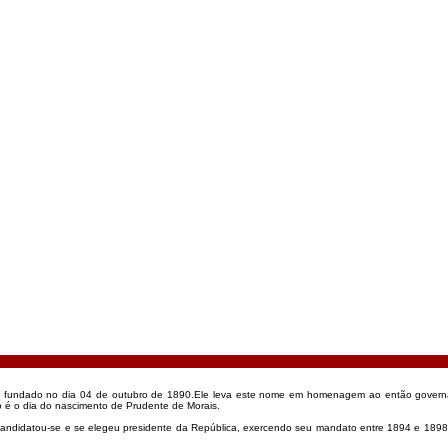
foi fundado no dia 04 de outubro de 1890.Ele leva este nome em homenagem ao então govern
o é o dia do nascimento de Prudente de Morais.
andidatou-se e se elegeu presidente da República, exercendo seu mandato entre 1894 e 1898.