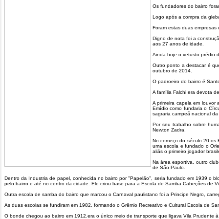
Os fundadores do bairro foram
Logo após a compra da gleba 
Foram estas duas empresas q
Digno de nota foi a construç
aos 27 anos de idade.
Ainda hoje o vetusto prédio 
Outro ponto a destacar é que
outubro de 2014.
O padroeiro do bairro é Santo
A família Falchi era devota 
A primeira capela em louvor
Emídio como fundaria o Círcu
sagraria campeã nacional da 
Por seu trabalho sobre huma
Newton Zadra.
No começo do século 20 os F
uma escola e fundado o Orien
aliás o primeiro jogador bras
Na área esportiva, outro clu
de São Paulo.
Dentro da Industria de papel, conhecida no bairro por "Papelão", seria fundado em 1939 o bl
pelo bairro e até no centro da cidade. Ele criou base para a Escola de Samba Cabeções de Vil
Outra escola de samba do bairro que marcou o Carnaval paulistano foi a Principe Negro, carrega
As duas escolas se fundiram em 1982, formando o Grêmio Recreativo e Cultural Escola de S
O bonde chegou ao bairro em 1912.era o único meio de transporte que ligava Vila Prudente à c