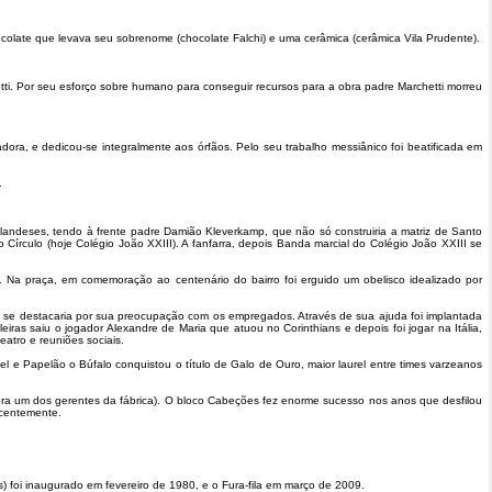
colate que levava seu sobrenome (chocolate Falchi) e uma cerâmica (cerâmica Vila Prudente).
ti. Por seu esforço sobre humano para conseguir recursos para a obra padre Marchetti morreu
ora, e dedicou-se integralmente aos órfãos. Pelo seu trabalho messiânico foi beatificada em
.
landeses, tendo à frente padre Damião Kleverkamp, que não só construiria a matriz de Santo
 Círculo (hoje Colégio João XXIII). A fanfarra, depois Banda marcial do Colégio João XXIII se
 Na praça, em comemoração ao centenário do bairro foi erguido um obelisco idealizado por
e se destacaria por sua preocupação com os empregados. Através de sua ajuda foi implantada
ras saiu o jogador Alexandre de Maria que atuou no Corinthians e depois foi jogar na Itália,
eatro e reuniões sociais.
pel e Papelão o Búfalo conquistou o título de Galo de Ouro, maior laurel entre times varzeanos
o era um dos gerentes da fábrica). O bloco Cabeções fez enorme sucesso nos anos que desfilou
ecentemente.
s) foi inaugurado em fevereiro de 1980, e o Fura-fila em março de 2009.