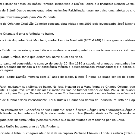
 4 italianos natos: os irmãos Pantilios. Bernardino e Emídio Falchi, e o financista Serafim Corso.
de 1,1milhões de metros quadrados, os irmãos Falchi implantaram no bairro uma fábrica de cho
ue trouxeram gente para Vila Prudente.
ão do Orfanato Cristóvão Colombo com sua obra iniciada em 1896 pelo jovem padre José Marchet
do Orfanato é uma referência no bairro.
 a irmã do padre José Marchetti, madre Assunta Marchetti (1871-1948) foi sua grande colaborad
 Emídio, santo este que na Itália é considerado o santo protetor contra terremotos e catástrofes
de Santo Emídio, tanto que deram seu nome a um dos filhos.
 ao santo foi construída no começo do século 20. Em 1939 a capela foi entregue aos padres ho
lo Operário (destinado a dar assistência médica e educacional aos trabalhadores) e a escola do
categoria.
no, padre Damião morreria com 47 anos de idade. E hoje é nome da praça central do bairro.
alchi mudaram sua fábrica do bairro. No local instalou-se a Manufatura de Chapéu Oriente, qu
te. F.C que teve um dos maiores e melhores time de futebol amador de São Paulo. De suas filei
ileiro a ir para Europa. Na sede do Oriente na Rua Itamumbuca realizavam-se bailes, sessões de t
be de futebol brilhou intensamente. Foi o Búfalo F.C fundado dentro da Industria Paulista de Pa
oco carnavalesco "Cabeções de Vila Prudente" tendo à frente Sérgio Pizzo e familiares (Sérgi
a Prudente, fundada em 1968, tendo à frente o mítico Tico (Newton Aristides Camilo) falecido r
da pelo idealista Arcílio (Alcides) Nunes e sua mulher tratada com carinho por Tia Elvira.
amba União Independente de Vila Prudente.
idade. A linha 32 chegava até o final da ria capitão Pacheco Chaves. O ônibus elétrico (trólebu