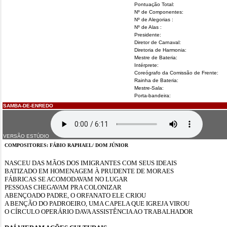
Pontuação Total:
Nº de Componentes:
Nº de Alegorias :
Nº de Alas :
Presidente:
Diretor de Carnaval:
Diretoria de Harmonia:
Mestre de Bateria:
Intérprete:
Coreógrafo da Comissão de Frente:
Rainha de Bateria:
Mestre-Sala:
Porta-bandeira:
SAMBA-DE-ENREDO
VERSÃO ESTÚDIO
COMPOSITORES: FÁBIO RAPHAEL/ DOM JÚNIOR
NASCEU DAS MÃOS DOS IMIGRANTES COM SEUS IDEAIS
BATIZADO EM HOMENAGEM À PRUDENTE DE MORAES
FÁBRICAS SE ACOMODAVAM NO LUGAR
PESSOAS CHEGAVAM PRA COLONIZAR
ABENÇOADO PADRE, O ORFANATO ELE CRIOU
A BENÇÃO DO PADROEIRO, UMA CAPELA QUE IGREJA VIROU
O CÍRCULO OPERÁRIO DAVA ASSISTÊNCIA AO TRABALHADOR