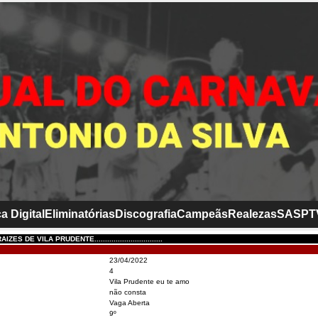
a Digital
Eliminatórias
Discografia
Campeãs
Realezas
SASP
T
ES DE VILA PRUDENTE................................
23/04/2022
4
Vila Prudente eu te amo
não consta
Vaga Aberta
9º