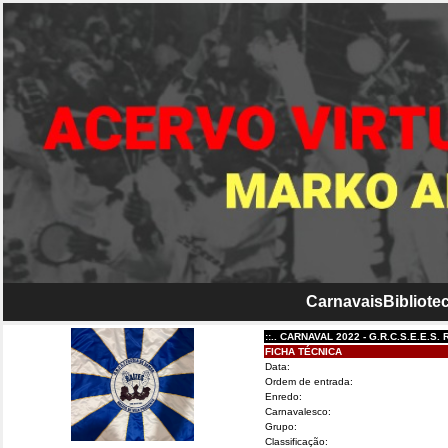
Carnavais
Bibliotec
::.. CARNAVAL 2022 - G.R.C.S.E.E.S. RAIZ
FICHA TÉCNICA
Data:
Ordem de entrada:
Enredo:
Carnavalesco:
Grupo:
Classificação: