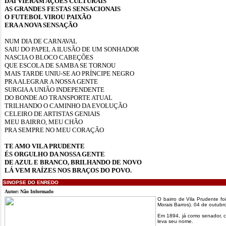
DAÍ VIERAM AÇÕES CULTURAIS
AS GRANDES FESTAS SENSACIONAIS
O FUTEBOL VIROU PAIXÃO
ERA A NOVA SENSAÇÃO
NUM DIA DE CARNAVAL
SAIU DO PAPEL A ILUSÃO DE UM SONHADOR
NASCIA O BLOCO CABEÇÕES
QUE ESCOLA DE SAMBA SE TORNOU
MAIS TARDE UNIU-SE AO PRÍNCIPE NEGRO
PRA ALEGRAR A NOSSA GENTE
SURGIA A UNIÃO INDEPENDENTE
DO BONDE AO TRANSPORTE ATUAL
TRILHANDO O CAMINHO DA EVOLUÇÃO
CELEIRO DE ARTISTAS GENIAIS
MEU BAIRRO, MEU CHÃO
PRA SEMPRE NO MEU CORAÇÃO
TE AMO VILA PRUDENTE
ÉS ORGULHO DA NOSSA GENTE
DE AZUL E BRANCO, BRILHANDO DE NOVO
LÁ VEM RAÍZES NOS BRAÇOS DO POVO.
SINOPSE DO ENREDO
Autor: Não Informado
O bairro de Vila Prudente 
Morais Barros). 04 de outubr
Em 1894, já como senador, c
leva seu nome.