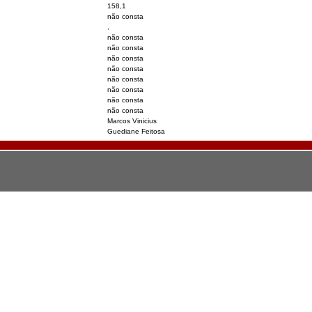
158,1
não consta
,
não consta
não consta
não consta
não consta
não consta
não consta
não consta
não consta
Marcos Vinicius
Guediane Feitosa