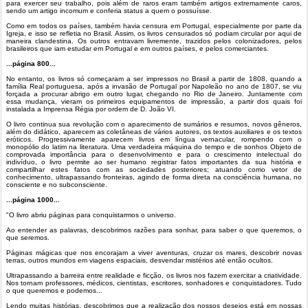
para exercer seu trabalho, pois além de raros eram também artigos extremamente caros,
sendo um artigo incomum e conferia status a quem o possuísse.
Como em todos os países, também havia censura em Portugal, especialmente por parte da
Igreja, e isso se refletia no Brasil. Assim, os livros censurados só podiam circular por aqui de
maneira clandestina. Os outros entravam livremente, trazidos pelos colonizadores, pelos
brasileiros que iam estudar em Portugal e em outros países, e pelos comerciantes.
...página 800...
No entanto, os livros só começaram a ser impressos no Brasil a partir de 1808, quando a
família Real portuguesa, após a invasão de Portugal por Napoleão no ano de 1807, se viu
forçada a procurar abrigo em outro lugar, chegando no Rio de Janeiro. Juntamente com
essa mudança, vieram os primeiros equipamentos de impressão, a partir dos quais foi
instalada a Imprensa Régia por ordem de D. João VI.
O livro continua sua revolução com o aparecimento de sumários e resumos, novos gêneros,
além do didático, aparecem as coletâneas de vários autores, os textos auxiliares e os textos
eróticos. Progressivamente aparecem livros em língua vernacular, rompendo com o
monopólio do latim na literatura. Uma verdadeira máquina do tempo e de sonhos Objeto de
comprovada importância para o desenvolvimento e para o crescimento intelectual do
indivíduo, o livro permite ao ser humano registrar fatos importantes da sua história e
compartilhar estes fatos com as sociedades posteriores; atuando como vetor de
conhecimento, ultrapassando fronteiras, agindo de forma direta na consciência humana, no
consciente e no subconsciente.
...página 1000...
"O livro abriu páginas para conquistarmos o universo.
Ao entender as palavras, descobrimos razões para sonhar, para saber o que queremos, o
que seremos.
Páginas mágicas que nos encorajam a viver aventuras, cruzar os mares, descobrir novas
terras, outros mundos em viagens espaciais, desvendar mistérios até então ocultos.
Ultrapassando a barreira entre realidade e ficção, os livros nos fazem exercitar a criatividade.
Nos tornam professores, médicos, cientistas, escritores, sonhadores e conquistadores. Tudo
o que queremos e podemos...
Lendo muitas histórias, descobrimos que a realização dos nossos desejos está em nossas