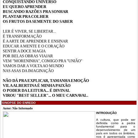
CONQUISTANDO UNIVERSO
EU QUERO APRENDER
BUSCANDO RAZÕES PRA SONHAR
PLANTAR PRA COLHER
OS FRUTOS DA SEMENTE DO SABER
LER É VIVER, SE LIBERTAR...
É TRANSFORMAÇÃO
É A ARTE DE APRENDER E ENSINAR
EDUCAR A MENTE E O CORAÇÃO
SENTIR A DOCE MAGIA
POR BELAS OBRAS VIAJAR
VEM "MORENINHA", COMIGO PRA "UNIÃO"
VAMOS DAR A VOLTA AO MUNDO
NAS ASAS DA IMAGINAÇÃO
NÃO DÁ PRA EXPLICAR, TAMANHA EMOÇÃO
VILA ALBERTINA É MINHA PAIXÃO
O PODER DA LEITURA... É DIVINAL
VIROU "BEST SELLER"... O MEU CARNAVAL.
SINOPSE DO ENREDO
Autor: Não Informado
INTRODUÇÃO
A cultura, que pode ser
definida como a pedra
fundamental para o
desenvolvimento de um
país em todos os âmbitos,
nos é apresentada como