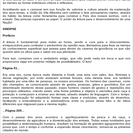
as mentes ao formar indivíduos críticos e reflexivos.
Acreditando que o carnaval tem sua função de valorizar a cultura através da explanação
dos seus temas, a União da Vila Albertina vem celebrar o livre pensamento criativo, através
do hábito da leitura como ferramenta para construir o País dos nossos sonhos, com o
enredo: Das pinturas rupestres ao papel. O poder da leitura para o desenvolvimento de uma
Nação!
SINOPSE
Prefácio
A leitura é fundamental para todas as horas, sendo a cura para o obscurantismo,
enriquecedora para combater o predomínio da opinião rasa, libertadora para livrar as mentes
do conhecimento superficial que arrasta para dentro da caverna da ignorância os que não
querem abrir os olhos para o saber em sua plenitude.
Para isso, contamos com o verdadeiro amigo, que não pede nada em troca e que nos
proporciona viajar em universo múltiplo de possibilidades. O livro!
Página 01...
Era uma vez, numa época muito distante e hostil, uma terra com vales, rios, florestas e
densa vegetação, por onde andavam animais ferozes, esta mesma terra, era também
habitada por uma tribo de pessoas, os nossos ancestrais. Os homens das cavernas, como
são chamados, se comunicando através de gestos, posturas, gritos e grunhidos. Em um
determinado momento desse passado, esses homens criaram de gestos e repetições dos
processos utilizados, criando assim, uma forma primitiva e objetos e utensílios para caça e
proteção e começaram a ensinar aos demais, através simples de linguagem. Com o tempo,
essa comunicação foi adquirindo formas mais claras e evoluídas, através de desenhos,
facilitando o entendimento e a sobrevivência entre os povos desta tribo e de tribos
diferentes que migravam para a mesma região.
...Página 200...
Com o passar dos anos, acontece o aperfeiçoamento da pesca e da caça, o
desenvolvimento da agricultura e a domesticação dos animais. Todas essas novidades que
possibilitam a sedentarização humana, resultam na formação de grandes agrupamentos dos
povos que, com o tempo e conforme a expansão desse crescimento, tornam-se as primeiras
cidades do mundo.