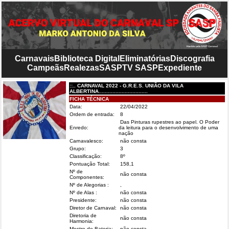
Carnavais
Biblioteca Digital
Eliminatórias
Discografia
Campeãs
Realezas
SASP
TV SASP
Expediente
::.. CARNAVAL 2022 - G.R.E.S. UNIÃO DA VILA
ALBERTINA................................
FICHA TÉCNICA
Data:
22/04/2022
Ordem de entrada:
8
Das Pinturas rupestres ao papel. O Poder
Enredo:
da leitura para o desenvolvimento de uma
nação
Carnavalesco:
não consta
Grupo:
3
Classificação:
8º
Pontuação Total:
158,1
Nº de
não consta
Componentes:
Nº de Alegorias :
,
Nº de Alas :
não consta
Presidente:
não consta
Diretor de Carnaval:
não consta
Diretoria de
não consta
Harmonia:
Mestre de Bateria:
não consta