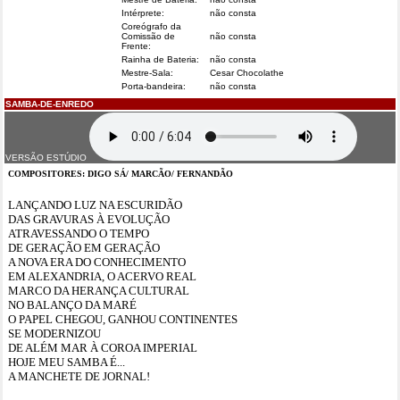
Intérprete:
não consta
Coreógrafo da
Comissão de
não consta
Frente:
Rainha de Bateria:
não consta
Mestre-Sala:
Cesar Chocolathe
Porta-bandeira:
não consta
SAMBA-DE-ENREDO
VERSÃO ESTÚDIO
COMPOSITORES: DIGO SÁ/ MARCÃO/ FERNANDÃO
LANÇANDO LUZ NA ESCURIDÃO
DAS GRAVURAS À EVOLUÇÃO
ATRAVESSANDO O TEMPO
DE GERAÇÃO EM GERAÇÃO
A NOVA ERA DO CONHECIMENTO
EM ALEXANDRIA, O ACERVO REAL
MARCO DA HERANÇA CULTURAL
NO BALANÇO DA MARÉ
O PAPEL CHEGOU, GANHOU CONTINENTES
SE MODERNIZOU
DE ALÉM MAR À COROA IMPERIAL
HOJE MEU SAMBA É...
A MANCHETE DE JORNAL!