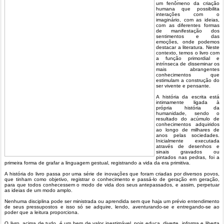
um fenômeno da criação
humana que possibilita
interações com o
imaginário, com as ideias,
com as diferentes formas
de manifestação dos
sentimentos e das
emoções, onde podemos
destacar a literatura. Neste
contexto, temos o livro com
a função primordial e
intrínseca de disseminar os
mais abrangentes
conhecimentos que
estimulam a construção do
ser vivente e pensante.
A história da escrita está
intimamente ligada à
própria história da
humanidade, sendo o
resultado do acúmulo de
conhecimentos adquiridos
ao longo de milhares de
anos pelas sociedades.
Inicialmente executada
através de desenhos e
sinais gravados ou
pintados nas pedras, foi a
primeira forma de grafar a linguagem gestual, registrando a vida da era primitiva.
A história do livro passa por uma série de inovações que foram criadas por diversos povos,
que tinham como objetivo, registrar o conhecimento e passá-lo de geração em geração,
para que todos conhecessem o modo de vida dos seus antepassados, e assim, perpetuar
as ideias de um modo amplo.
Nenhuma disciplina pode ser ministrada ou aprendida sem que haja um prévio entendimento
de seus pressupostos e isso só se adquire, lendo, aventurando-se e entregando-se ao
poder que a leitura proporciona.
O livro, acima de tudo, é um bem de valor inestimável, pois educa, diverte, informa e liberta