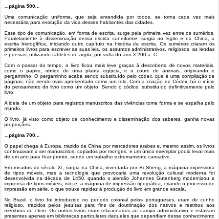
...página 500...
Uma comunicação uniforme, que seja entendida por todos, se torna cada vez mais
necessária para evolução da vida desses habitantes das cidades.
Esse tipo de comunicação, em forma de escrita, surge pela primeira vez entre os sumérios.
Paralelamente à disseminação dessa escrita cuneiforme, surgia no Egito e na China, a
escrita hieroglífica, iniciando outro capítulo na história da escrita. Os sumérios criaram os
primeiros livros para escrever as suas leis, os assuntos administrativos, religiosos, as lendas
e poesias, utilizando tabletes de argila, por volta do ano 3.200 a. C.
Com o passar do tempo, o livro ficou mais leve graças à descoberta de novos materiais,
como o papiro, obtido de uma planta egípcia, e o couro de animais, originando o
pergaminho. O pergaminho acaba sendo substituído pelo códex, que é uma compilação de
páginas, não sendo mais apresentado como um rolo. Com a criação do Códex, há o início
do pensamento do livro como um objeto. Sendo o códice, substituído definitivamente pelo
livro.
A ideia de um objeto para registros manuscritos das vivências toma forma e se espalha pelo
mundo.
O livro, já visto como objeto de conhecimento e disseminação dos saberes, ganha novas
proporções.
...página 700...
O papel chega à Europa, trazido da China por mercadores árabes e, mesmo assim, os livros
continuavam a ser manuscritos, copiados por monges, e um único exemplar podia levar mais
de um ano para ficar pronto, sendo um trabalho extremamente cansativo.
Em meados do século XI, surgia na China, inventada por Bi Sheng, a máquina impressora
de tipos móveis, mas a tecnologia que provocaria uma revolução cultural moderna foi
desenvolvida na década de 1450, quando o alemão Johannes Gutenberg modernizou a
imprensa de tipos móveis, isto é, a máquina de impressão tipográfica, criando o processo de
impressão em série, o que trouxe rapidez à produção do livro em grande escala.
No Brasil, o livro foi introduzido no período colonial pelos portugueses, eram de cunho
religioso, trazidos pelos jesuítas para fins de doutrinação dos nativos e restritos aos
membros do clero. Os outros livros eram relacionados ao campo administrativo e estavam
presentes apenas em bibliotecas particulares daqueles que dependiam desse conhecimento