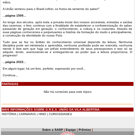
mãos.
A União semeou para o Brasil colher, os frutos da semente do saber!"
...página 1500...
Ao longo dos séculos, após toda a jornada inicial dos nossos ancestrais, entradas e saídas
das cavernas, o livro continua com a finalidade de estabelecer a confraternização do saber,
passando de geração em geração, o conhecimento, a cultura e os costumes. Através de
suas páginas conhecemos e perpetuamos a história da formação do mudo e principalmente,
a construção da identidade do nosso País.
Tudo que se faz no âmbito do conhecimento universal depende da leitura. Nenhuma
disciplina pode ser ministrada e aprendida, nenhuma profissão pode ser exercida, nenhuma
mente é livre sem que haja um prévio entendimento de seus pressupostos e isso só se
adquire, lendo, aventurando-se e entregando-se ao poder que a leitura proporciona. O
progresso!
...página 2022...
Em algum lugar, há um livro, perfeito, esperando por você...
Continua.,,
FANTASIAS
Não há conteúdo para este tópico
MAIS INFORMAÇÕES SOBRE G.R.E.S. UNIÃO DA VILA ALBERTINA
HISTÓRIA
|
CARNAVAIS
|
HINO
|
CURIOSIDADES
Sobre a SASP
|
Equipe
|
Prêmios
|