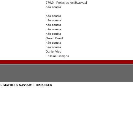
270,0
- [Vejas as justificativas]
não consta
,
não consta
não consta
não consta
não consta
não consta
Grazzi Brazil
não consta
não consta
Daniel Vitro
Edilaine Campos
TO/ MATHEUS NASSAR/ SHUMACKER