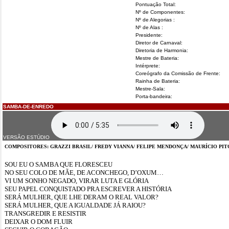
Pontuação Total:
Nº de Componentes:
Nº de Alegorias :
Nº de Alas :
Presidente:
Diretor de Carnaval:
Diretoria de Harmonia:
Mestre de Bateria:
Intérprete:
Coreógrafo da Comissão de Frente:
Rainha de Bateria:
Mestre-Sala:
Porta-bandeira:
SAMBA-DE-ENREDO
VERSÃO ESTÚDIO
COMPOSITORES: GRAZZI BRASIL/ FREDY VIANNA/ FELIPE MENDONÇA/ MAURÍCIO PI
SOU EU O SAMBA QUE FLORESCEU
NO SEU COLO DE MÃE, DE ACONCHEGO, D’OXUM…
VI UM SONHO NEGADO, VIRAR LUTA E GLÓRIA
SEU PAPEL CONQUISTADO PRA ESCREVER A HISTÓRIA
SERÁ MULHER, QUE LHE DERAM O REAL VALOR?
SERÁ MULHER, QUE A IGUALDADE JÁ RAIOU?
TRANSGREDIR E RESISTIR
DEIXAR O DOM FLUIR