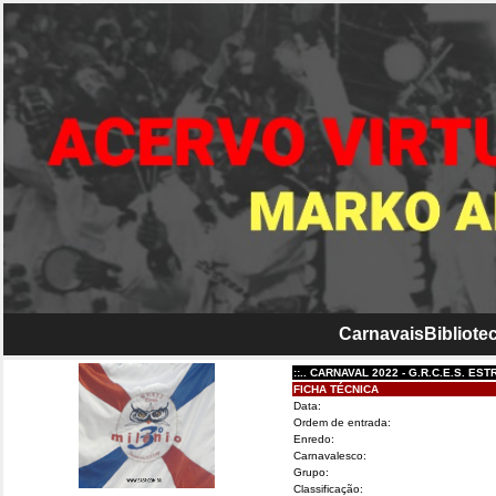
Carnavais
Bibliotec
::.. CARNAVAL 2022 - G.R.C.E.S. ESTRELA
FICHA TÉCNICA
Data:
Ordem de entrada:
Enredo:
Carnavalesco:
Grupo:
Classificação: