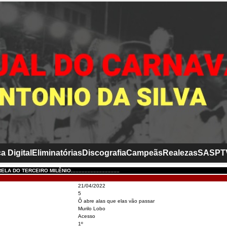
a Digital
Eliminatórias
Discografia
Campeãs
Realezas
SASP
T
 DO TERCEIRO MILÊNIO................................
21/04/2022
5
Ô abre alas que elas vão passar
Murilo Lobo
Acesso
1º