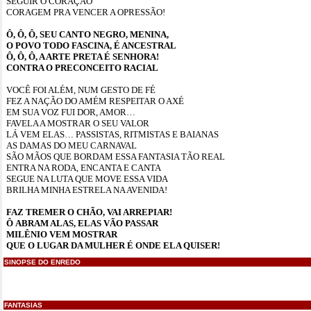
SEGUIR O CORAÇÃO
CORAGEM PRA VENCER A OPRESSÃO!
Ô, Ô, Ô, SEU CANTO NEGRO, MENINA,
O POVO TODO FASCINA, É ANCESTRAL
Ô, Ô, Ô, A ARTE PRETA É SENHORA!
CONTRA O PRECONCEITO RACIAL
VOCÊ FOI ALÉM, NUM GESTO DE FÉ
FEZ A NAÇÃO DO AMÉM RESPEITAR O AXÉ
EM SUA VOZ FUI DOR, AMOR…
FAVELA A MOSTRAR O SEU VALOR
LÁ VEM ELAS… PASSISTAS, RITMISTAS E BAIANAS
AS DAMAS DO MEU CARNAVAL
SÃO MÃOS QUE BORDAM ESSA FANTASIA TÃO REAL
ENTRA NA RODA, ENCANTA E CANTA
SEGUE NA LUTA QUE MOVE ESSA VIDA
BRILHA MINHA ESTRELA NA AVENIDA!
FAZ TREMER O CHÃO, VAI ARREPIAR!
Ô ABRAM ALAS, ELAS VÃO PASSAR
MILÊNIO VEM MOSTRAR
QUE O LUGAR DA MULHER É ONDE ELA QUISER!
SINOPSE DO ENREDO
FANTASIAS