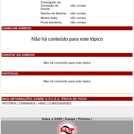
Coreógrafo da
Comissão de
não consta
Frente:
Rainha de Bateria:
não consta
Mestre-Sala:
não consta
Porta-bandeira:
não consta
SAMBA-DE-ENREDO
Não há conteúdo para este tópico
SINOPSE DO ENREDO
Não há conteúdo para este tópico
FANTASIAS
Não há conteúdo para este tópico
MAIS INFORMAÇÕES SOBRE G.R.C.E.S. PROVA DE FOGO
HISTÓRIA
|
CARNAVAIS
|
HINO
|
CURIOSIDADES
Sobre a SASP
|
Equipe
|
Prêmios
|