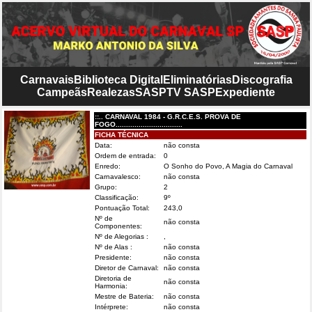
Carnavais
Biblioteca Digital
Eliminatórias
Discografia
Campeãs
Realezas
SASP
TV SASP
Expediente
::.. CARNAVAL 1984 - G.R.C.E.S. PROVA DE
FOGO................................
FICHA TÉCNICA
Data:
não consta
Ordem de entrada:
0
Enredo:
O Sonho do Povo, A Magia do Carnaval
Carnavalesco:
não consta
Grupo:
2
Classificação:
9º
Pontuação Total:
243,0
Nº de
não consta
Componentes:
Nº de Alegorias :
,
Nº de Alas :
não consta
Presidente:
não consta
Diretor de Carnaval:
não consta
Diretoria de
não consta
Harmonia:
Mestre de Bateria:
não consta
Intérprete:
não consta