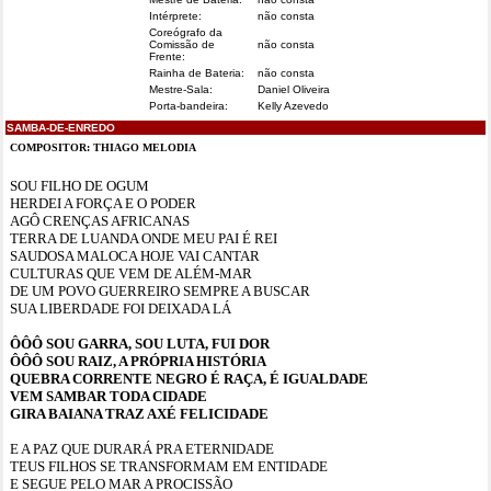
Intérprete:
não consta
Coreógrafo da
Comissão de
não consta
Frente:
Rainha de Bateria:
não consta
Mestre-Sala:
Daniel Oliveira
Porta-bandeira:
Kelly Azevedo
SAMBA-DE-ENREDO
COMPOSITOR: THIAGO MELODIA
SOU FILHO DE OGUM
HERDEI A FORÇA E O PODER
AGÔ CRENÇAS AFRICANAS
TERRA DE LUANDA ONDE MEU PAI É REI
SAUDOSA MALOCA HOJE VAI CANTAR
CULTURAS QUE VEM DE ALÉM-MAR
DE UM POVO GUERREIRO SEMPRE A BUSCAR
SUA LIBERDADE FOI DEIXADA LÁ
ÔÔÔ SOU GARRA, SOU LUTA, FUI DOR
ÔÔÔ SOU RAIZ, A PRÓPRIA HISTÓRIA
QUEBRA CORRENTE NEGRO É RAÇA, É IGUALDADE
VEM SAMBAR TODA CIDADE
GIRA BAIANA TRAZ AXÉ FELICIDADE
E A PAZ QUE DURARÁ PRA ETERNIDADE
TEUS FILHOS SE TRANSFORMAM EM ENTIDADE
E SEGUE PELO MAR A PROCISSÃO