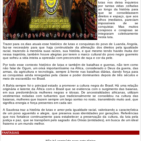
lutas nos deixa inquietos
por tantas vidas ceifadas
ao longo da história para
que se consolidassem
direitos e espaço, que aos
olhos imediatos, pareciam
impossíveis de se
conquistar. Mas muitos
corajosos e corajosas se
integraram coletivamente
nesta luta.
Trazer para os dias atuais esse histórico de lutas e conquistas do povo de Luanda, Angola,
faz-se necessário para que haja continuidade da afirmação dos direitos pela igualdade
racial, trazendo à memória suas raízes, sua história, e que mesmo tendo havido muita dor
nessa trajetória, também houve alegrias por terem o marco cultural do povo negro guerreiro
que sofreu a vida inteira a opressão com preconceito de raça e cor da pele.
Por todo esse contexto histórico de lutas e também de batalhas e guerras, não tem como
não falar de Ogum, um orixá importantíssimo na África, considerado o Deus da guerra, das
armas, da agricultura e tecnologia, sempre à frente nas batalhas diárias, dando força para
as conquistas ainda renegadas pela classe e poder dominantes depois de três séculos e
meio de escravidão no Brasil.
A Bahia sempre foi o principal estado a promover a cultura negra do Brasil. Há uma relação
originária e latente da África com o Brasil que se evidencia com o surgimento das baianas,
em sua predominância mulheres negras e idosas. De ancestralidades africanas, utilizam
vestimentas rodadas com turbantes que tradicionalmente se consolidou na cultura das
baianas, mulheres que trazem sempre um largo sorriso no rosto, transmitindo muito axé, que
significa energia e força presentes em cada ser.
A Saudosa traz a história de lutas e amor pela igualdade racial, valorizando a característica
de um povo aguerrido e alegre, que preserva suas identidades por gerações. Referências
que nos fortalece continuamente para estabelecer a preservação da cultura, da luta pela
justiça e paz, que se transpõem pelo sagrado dos Orixás (entidades), em busca de um ideal
fraterno e um mundo melhor.
FANTASIAS
Não há conteúdo para este tópico