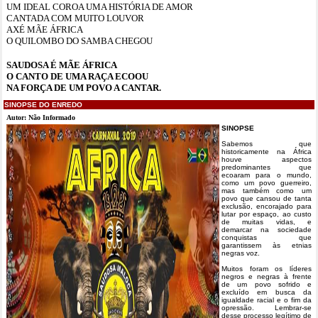
UM IDEAL COROA UMA HISTÓRIA DE AMOR
CANTADA COM MUITO LOUVOR
AXÉ MÃE ÁFRICA
O QUILOMBO DO SAMBA CHEGOU
SAUDOSA É MÃE ÁFRICA
O CANTO DE UMA RAÇA ECOOU
NA FORÇA DE UM POVO A CANTAR.
SINOPSE DO ENREDO
Autor: Não Informado
SINOPSE
Sabemos que
historicamente na África
houve aspectos
predominantes que
ecoaram para o mundo,
como um povo guerreiro,
mas também como um
povo que cansou de tanta
exclusão, encorajado para
lutar por espaço, ao custo
de muitas vidas, e
demarcar na sociedade
conquistas que
garantissem às etnias
negras voz.
Muitos foram os líderes
negros e negras à frente
de um povo sofrido e
excluído em busca da
igualdade racial e o fim da
opressão. Lembrar-se
desse processo legítimo de