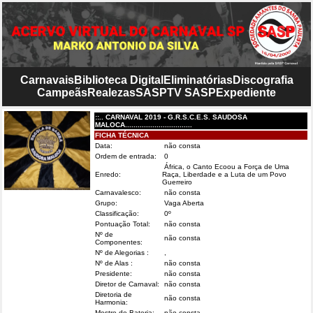
Carnavais
Biblioteca Digital
Eliminatórias
Discografia
Campeãs
Realezas
SASP
TV SASP
Expediente
::.. CARNAVAL 2019 - G.R.S.C.E.S. SAUDOSA
MALOCA................................
FICHA TÉCNICA
Data:
não consta
Ordem de entrada:
0
África, o Canto Ecoou a Força de Uma
Enredo:
Raça, Liberdade e a Luta de um Povo
Guerreiro
Carnavalesco:
não consta
Grupo:
Vaga Aberta
Classificação:
0º
Pontuação Total:
não consta
Nº de
não consta
Componentes:
Nº de Alegorias :
,
Nº de Alas :
não consta
Presidente:
não consta
Diretor de Carnaval:
não consta
Diretoria de
não consta
Harmonia:
Mestre de Bateria:
não consta