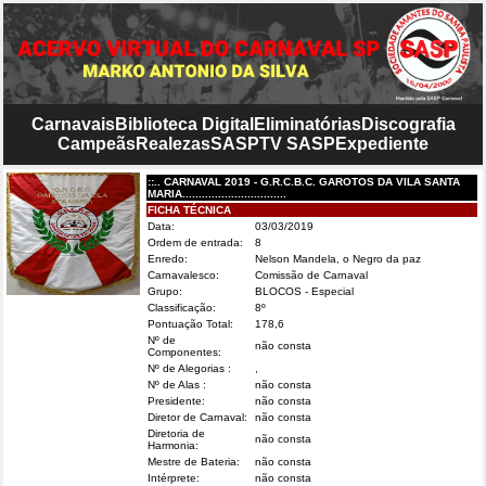
Carnavais
Biblioteca Digital
Eliminatórias
Discografia
Campeãs
Realezas
SASP
TV SASP
Expediente
::.. CARNAVAL 2019 - G.R.C.B.C. GAROTOS DA VILA SANTA
MARIA................................
FICHA TÉCNICA
Data:
03/03/2019
Ordem de entrada:
8
Enredo:
Nelson Mandela, o Negro da paz
Carnavalesco:
Comissão de Carnaval
Grupo:
BLOCOS - Especial
Classificação:
8º
Pontuação Total:
178,6
Nº de
não consta
Componentes:
Nº de Alegorias :
,
Nº de Alas :
não consta
Presidente:
não consta
Diretor de Carnaval:
não consta
Diretoria de
não consta
Harmonia:
Mestre de Bateria:
não consta
Intérprete:
não consta