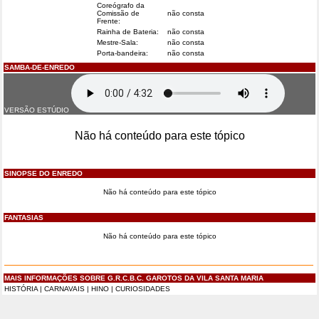
Coreógrafo da
Comissão de
não consta
Frente:
Rainha de Bateria:
não consta
Mestre-Sala:
não consta
Porta-bandeira:
não consta
SAMBA-DE-ENREDO
VERSÃO ESTÚDIO
Não há conteúdo para este tópico
SINOPSE DO ENREDO
Não há conteúdo para este tópico
FANTASIAS
Não há conteúdo para este tópico
MAIS INFORMAÇÕES SOBRE G.R.C.B.C. GAROTOS DA VILA SANTA MARIA
HISTÓRIA
|
CARNAVAIS
|
HINO
|
CURIOSIDADES