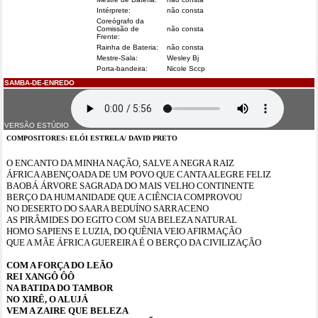
Intérprete:
não consta
Coreógrafo da
Comissão de
não consta
Frente:
Rainha de Bateria:
não consta
Mestre-Sala:
Wesley Bj
Porta-bandeira:
Nicole Sccp
SAMBA-DE-ENREDO
VERSÃO ESTÚDIO
COMPOSITORES: ELÓI ESTRELA/ DAVID PRETO
O ENCANTO DA MINHA NAÇÃO, SALVE A NEGRA RAIZ
ÁFRICA ABENÇOADA DE UM POVO QUE CANTA ALEGRE FELIZ
BAOBÁ ÁRVORE SAGRADA DO MAIS VELHO CONTINENTE
BERÇO DA HUMANIDADE QUE A CIÊNCIA COMPROVOU
NO DESERTO DO SAARA BEDUÍNO SARRACENO
AS PIRÂMIDES DO EGITO COM SUA BELEZA NATURAL
HOMO SAPIENS E LUZIA, DO QUÊNIA VEIO AFIRMAÇÃO
QUE A MÃE ÁFRICA GUEREIRA É O BERÇO DA CIVILIZAÇÃO
COM A FORÇA DO LEÃO
REI XANGÔ ÔÔ
NA BATIDA DO TAMBOR
NO XIRÊ, O ALUJÁ
VEM A ZAIRE QUE BELEZA