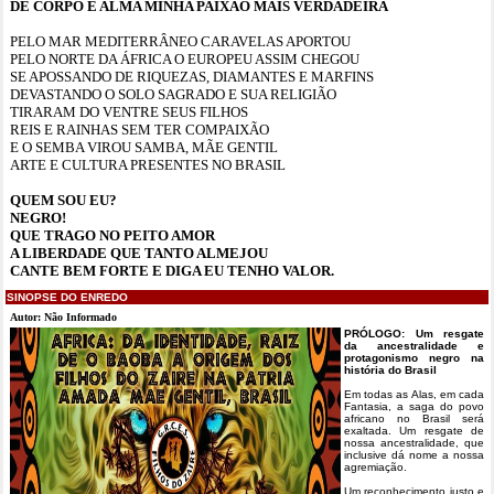
DE CORPO E ALMA MINHA PAIXÃO MAIS VERDADEIRA
PELO MAR MEDITERRÂNEO CARAVELAS APORTOU
PELO NORTE DA ÁFRICA O EUROPEU ASSIM CHEGOU
SE APOSSANDO DE RIQUEZAS, DIAMANTES E MARFINS
DEVASTANDO O SOLO SAGRADO E SUA RELIGIÃO
TIRARAM DO VENTRE SEUS FILHOS
REIS E RAINHAS SEM TER COMPAIXÃO
E O SEMBA VIROU SAMBA, MÃE GENTIL
ARTE E CULTURA PRESENTES NO BRASIL
QUEM SOU EU?
NEGRO!
QUE TRAGO NO PEITO AMOR
A LIBERDADE QUE TANTO ALMEJOU
CANTE BEM FORTE E DIGA EU TENHO VALOR.
SINOPSE DO ENREDO
Autor: Não Informado
PRÓLOGO: Um resgate
da ancestralidade e
protagonismo negro na
história do Brasil
Em todas as Alas, em cada
Fantasia, a saga do povo
africano no Brasil será
exaltada. Um resgate de
nossa ancestralidade, que
inclusive dá nome a nossa
agremiação.
Um reconhecimento justo e