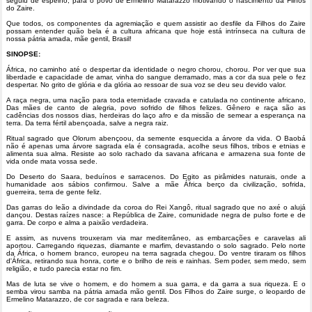
seguiu de espelho, para o povo de Ermelino Matarazzo motivando o nascimento da Filhos
do Zaire.
Que todos, os componentes da agremiação e quem assistir ao desfile da Filhos do Zaire
possam entender quão bela é a cultura africana que hoje está intrínseca na cultura de
nossa pátria amada, mãe gentil, Brasil!
SINOPSE:
África, no caminho até o despertar da identidade o negro chorou, chorou. Por ver que sua
liberdade e capacidade de amar, vinha do sangue derramado, mas a cor da sua pele o fez
despertar. No grito de glória e da glória ao ressoar de sua voz se deu seu devido valor.
A raça negra, uma nação para toda eternidade cravada e catulada no continente africano,
Das mães de canto de alegria, povo sofrido de filhos felizes. Gênero e raça são as
cadências dos nossos dias, herdeiras do laço afro e da missão de semear a esperança na
terra. Da terra fértil abençoada, salve a negra raiz.
Ritual sagrado que Olorum abençoou, da semente esquecida a árvore da vida. O Baobá
não é apenas uma árvore sagrada ela é consagrada, acolhe seus filhos, tribos e etnias e
alimenta sua alma. Resiste ao solo rachado da savana africana e armazena sua fonte de
vida onde mata vossa sede.
Do Deserto do Saara, beduínos e sarracenos. Do Egito as pirâmides naturais, onde a
humanidade aos sábios confirmou. Salve a mãe África berço da civilização, sofrida,
guerreira, terra de gente feliz.
Das garras do leão a divindade da coroa do Rei Xangô, ritual sagrado que no axé o alujá
dançou. Destas raízes nasce: a República de Zaire, comunidade negra de pulso forte e de
garra. De corpo e alma a paixão verdadeira.
E assim, as nuvens trouxeram via mar mediterrâneo, as embarcações e caravelas ali
aportou. Carregando riquezas, diamante e marfim, devastando o solo sagrado. Pelo norte
da África, o homem branco, europeu na terra sagrada chegou. Do ventre tiraram os filhos
d'África, retirando sua honra, corte e o brilho de reis e rainhas. Sem poder, sem medo, sem
religião, e tudo parecia estar no fim.
Mas de luta se vive o homem, e do homem a sua garra, e da garra a sua riqueza. E o
semba virou samba na pátria amada mão gentil. Dos Filhos do Zaire surge, o leopardo de
Ermelino Matarazzo, de cor sagrada e rara beleza.