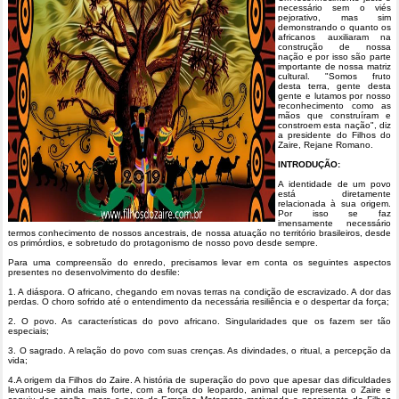
necessário sem o viés
pejorativo, mas sim
demonstrando o quanto os
africanos auxiliaram na
construção de nossa
nação e por isso são parte
importante de nossa matriz
cultural. "Somos fruto
desta terra, gente desta
gente e lutamos por nosso
reconhecimento como as
mãos que construíram e
constroem esta nação", diz
a presidente do Filhos do
Zaire, Rejane Romano.
INTRODUÇÃO:
A identidade de um povo
está diretamente
relacionada à sua origem.
Por isso se faz
imensamente necessário
termos conhecimento de nossos ancestrais, de nossa atuação no território brasileiros, desde
os primórdios, e sobretudo do protagonismo de nosso povo desde sempre.
Para uma compreensão do enredo, precisamos levar em conta os seguintes aspectos
presentes no desenvolvimento do desfile:
1. A diáspora. O africano, chegando em novas terras na condição de escravizado. A dor das
perdas. O choro sofrido até o entendimento da necessária resiliência e o despertar da força;
2. O povo. As características do povo africano. Singularidades que os fazem ser tão
especiais;
3. O sagrado. A relação do povo com suas crenças. As divindades, o ritual, a percepção da
vida;
4.A origem da Filhos do Zaire. A história de superação do povo que apesar das dificuldades
levantou-se ainda mais forte, com a força do leopardo, animal que representa o Zaire e