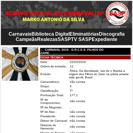
Carnavais
Biblioteca Digital
Eliminatórias
Discografia
Campeãs
Realezas
SASP
TV SASP
Expediente
::.. CARNAVAL 2019 - G.R.C.E.S. FILHOS DO
ZAIRE................................
FICHA TÉCNICA
Data:
02/03/2019
Ordem de entrada:
12
África: Da identidade, raiz de o Baobá a
Enredo:
origem dos Filhos do Zaire na pátria amada
mãe gentil, Brasil
Carnavalesco:
não consta
Grupo:
4
Classificação:
7º
Pontuação Total:
177,1
Nº de
não consta
Componentes:
Nº de Alegorias :
,
Nº de Alas :
não consta
Presidente:
não consta
Diretor de Carnaval:
não consta
Diretoria de
não consta
Harmonia:
Mestre de Bateria:
não consta