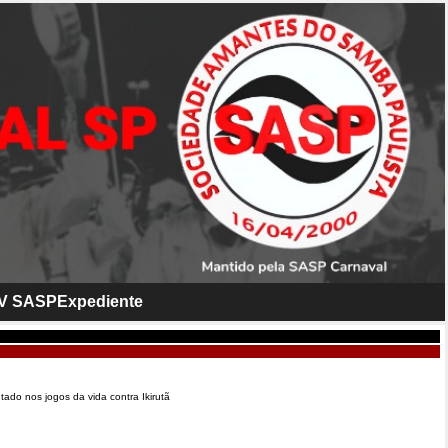
V SASP
Expediente
ado nos jogos da vida contra Ikirutã