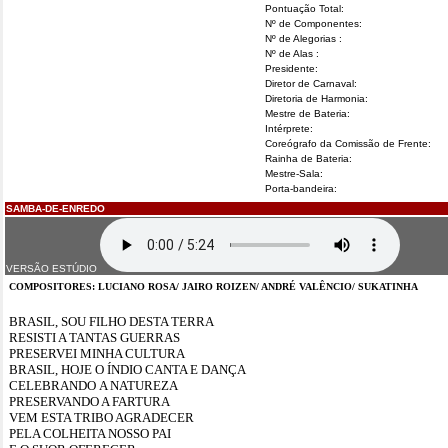
Pontuação Total:
Nº de Componentes:
Nº de Alegorias :
Nº de Alas :
Presidente:
Diretor de Carnaval:
Diretoria de Harmonia:
Mestre de Bateria:
Intérprete:
Coreógrafo da Comissão de Frente:
Rainha de Bateria:
Mestre-Sala:
Porta-bandeira:
SAMBA-DE-ENREDO
VERSÃO ESTÚDIO
COMPOSITORES: LUCIANO ROSA/ JAIRO ROIZEN/ ANDRÉ VALÊNCIO/ SUKATINHA
BRASIL, SOU FILHO DESTA TERRA
RESISTI A TANTAS GUERRAS
PRESERVEI MINHA CULTURA
BRASIL, HOJE O ÍNDIO CANTA E DANÇA
CELEBRANDO A NATUREZA
PRESERVANDO A FARTURA
VEM ESTA TRIBO AGRADECER
PELA COLHEITA NOSSO PAI