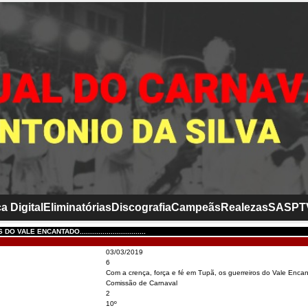
a Digital
Eliminatórias
Discografia
Campeãs
Realezas
SASP
T
 VALE ENCANTADO................................
03/03/2019
6
Com a crença, força e fé em Tupã, os guerreiros do Vale Encant
Comissão de Carnaval
2
10º