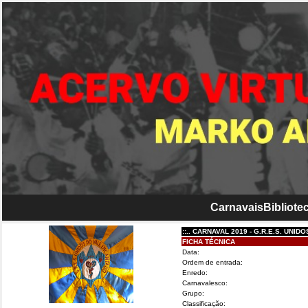
Carnavais
Bibliotec
::.. CARNAVAL 2019 - G.R.E.S. UNIDOS DO
FICHA TÉCNICA
Data:
Ordem de entrada:
Enredo:
Carnavalesco:
Grupo:
Classificação: