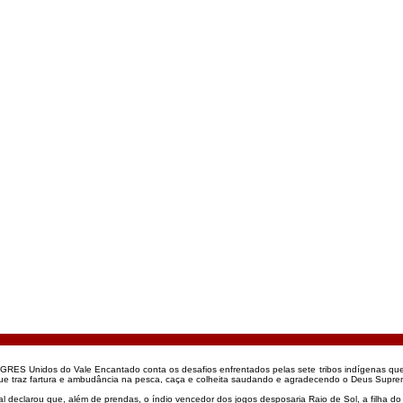
o GRES Unidos do Vale Encantado conta os desafios enfrentados pelas sete tribos indígenas 
ue traz fartura e ambudância na pesca, caça e colheita saudando e agradecendo o Deus Supre
al declarou que, além de prendas, o índio vencedor dos jogos desposaria Raio de Sol, a filha d