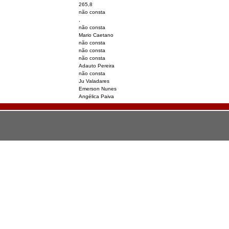
265,8
não consta
,
não consta
Mario Caetano
não consta
não consta
não consta
Adauto Pereira
não consta
Ju Valadares
Emerson Nunes
Angélica Paiva