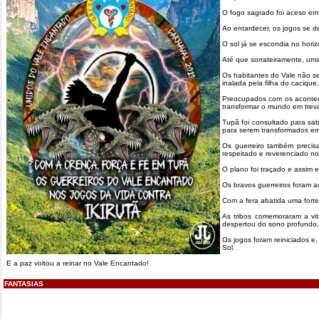
O fogo sagrado foi aceso em
Ao entardecer, os jogos se d
O sol já se escondia no hori
Até que sorrateiramente, um
Os habitantes do Vale não s
inalada pela filha do caciqu
Preocupados com os acontecim
transformar o mundo em treva
Tupã foi consultado para sab
para serem transformados em 
Os guerreiro também precisa
respeitado e reverenciado no
O plano foi traçado e assim 
Os bravos guerreiros foram a
Com a fera abatida uma forte
As tribos comemoraram a vit
despertou do sono profundo, 
Os jogos foram reiniciados e
Sol.
E a paz voltou a reinar no Vale Encantado!
FANTASIAS