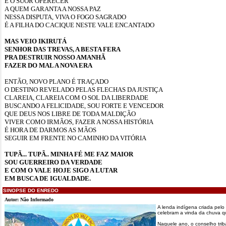
E O SUOR OFERECER
A QUEM GARANTA A NOSSA PAZ
NESSA DISPUTA, VIVA O FOGO SAGRADO
É A FILHA DO CACIQUE NESTE VALE ENCANTADO
MAS VEIO IKIRUTÁ
SENHOR DAS TREVAS, A BESTA FERA
PRA DESTRUIR NOSSO AMANHÃ
FAZER DO MAL A NOVA ERA
ENTÃO, NOVO PLANO É TRAÇADO
O DESTINO REVELADO PELAS FLECHAS DA JUSTIÇA
CLAREIA, CLAREIA COM O SOL DA LIBERDADE
BUSCANDO A FELICIDADE, SOU FORTE E VENCEDOR
QUE DEUS NOS LIBRE DE TODA MALDIÇÃO
VIVER COMO IRMÃOS, FAZER A NOSSA HISTÓRIA
É HORA DE DARMOS AS MÃOS
SEGUIR EM FRENTE NO CAMINHO DA VITÓRIA
TUPÃ... TUPÃ.. MINHA FÉ ME FAZ MAIOR
SOU GUERREIRO DA VERDADE
E COM O VALE HOJE SIGO A LUTAR
EM BUSCA DE IGUALDADE.
SINOPSE DO ENREDO
Autor: Não Informado
A lenda indígena criada pel
celebram a vinda da chuva q
Naquele ano, o conselho trib