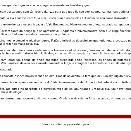
 uma grande fogueira e seria apagado somente ao final dos jogos.
eram por abertos com cânticos e danças para que tudo fluísse com segurança, na mais perfeita
zonte, a lua brindava com todo o seu esplendor e as estrelas brilhavam no céu como diamantes.
a nuvem densa e escura invadiu o Vale Encantado. Misteriosamente o fogo sagrado se apagou e n
e deram conta do perigo que se aproximava. Enquanto a nuvem pairava, sem que ninguém perceb
e, Raio de Sol, que desfaleceu em um sono profundo.
entos, o conselho tribal se reuniu. Pajés e feiticeiras descobriram que tudo fora provocado po
s e fazer do mal a nova era.
er como derrotar a fera e ordenou que fossem escolhidos sete guerreiros, um de cada tribo do Val
flechas e então, alvejar Ikirutã. Unidas, todas as tribos deveriam entoar cânticos sagrados de g
riam tomar um banho de ervas sagradas preparado pelas feiticeiras, as anciãs detentoras dos
 Vale, também deveria ser evocado trazendo a força, a coragem e a habilidade, além de abençoar
executado.
o combate e lançaram as flechas ao alto. Uma delas acertou a fera que deu um alto rugido e re
 ventania de repente tomou conta do Vale. A núvem negra deu lugar à claridade vinda do brilho d
ória até surgir no horizonte os primeiros raios de sol anunciando um novo dia, um novo tem
cheia de alegria.
, ao término, anunciou-se a tribo vencedora. O atleta mais valente foi agraciado com prendas e
Não há conteúdo para este tópico