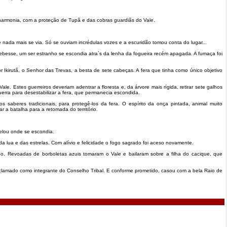
 harmonia, com a proteção de Tupã e das cobras guardiãs do Vale.
ada mais se via. Só se ouviam incrédulas vozes e a escuridão tomou conta do lugar...
esse, um ser estranho se escondia atra´s da lenha da fogueira recém apagada. A fumaça foi
r Ikirutã, o Senhor das Trevas, a besta de sete cabeças. A fera que tinha como único objetivo
e. Estes guerreiros deveriam adentrar a floresta e, da árvore mais rígida, retirar sete galhos
uerra para desestabilizar a fera, que permanecia escondida.
 saberes tradicionais, para protegê-los da fera. O espírito da onça pintada, animal muito
 a batalha para a retomada do território.
velou onde se escondia.
a lua e das estrelas. Com alívio e felicidade o fogo sagrado foi aceso novamente.
po. Revoadas de borboletas azuis tomaram o Vale e bailaram sobre a filha do cacique, que
 aclamado como integrante do Conselho Tribal. E conforme prometido, casou com a bela Raio de