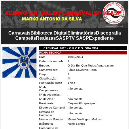
Carnavais
Biblioteca Digital
Eliminatórias
Discografia
Campeãs
Realezas
SASP
TV SASP
Expediente
::.. CARNAVAL 2024 - G.R.C.E.S. OBA OBA................................
FICHA TÉCNICA
Data:
10/02/2024
Ordem de entrada:
1
Enredo:
O Dia Em Que Todos Aguardavam
Carnavalesco:
Fábio Cavicchio Parra
Grupo:
4
Classificação:
4º
Pontuação Total:
179,5
Nº de
não consta
Componentes:
Nº de Alegorias :
,
Nº de Alas :
não consta
Presidente:
Cleyton Albuquerque
Diretor de Carnaval:
não consta
Diretoria de
não consta
Harmonia:
Mestre de Bateria:
Mestre Wellington Geloso
Intérprete:
Nenê Santos
Coreógrafo da