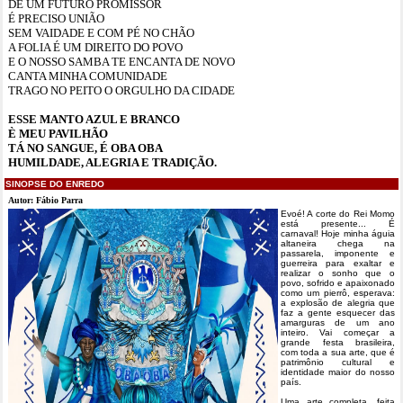
DE UM FUTURO PROMISSOR
É PRECISO UNIÃO
SEM VAIDADE E COM PÉ NO CHÃO
A FOLIA É UM DIREITO DO POVO
E O NOSSO SAMBA TE ENCANTA DE NOVO
CANTA MINHA COMUNIDADE
TRAGO NO PEITO O ORGULHO DA CIDADE
ESSE MANTO AZUL E BRANCO
È MEU PAVILHÃO
TÁ NO SANGUE, É OBA OBA
HUMILDADE, ALEGRIA E TRADIÇÃO.
SINOPSE DO ENREDO
Autor: Fábio Parra
Evoé! A corte do Rei Momo
está presente... É
carnaval! Hoje minha águia
altaneira chega na
passarela, imponente e
guerreira para exaltar e
realizar o sonho que o
povo, sofrido e apaixonado
como um pierrô, esperava:
a explosão de alegria que
faz a gente esquecer das
amarguras de um ano
inteiro. Vai começar a
grande festa brasileira,
com toda a sua arte, que é
patrimônio cultural e
identidade maior do nosso
país.
Uma arte completa, feita