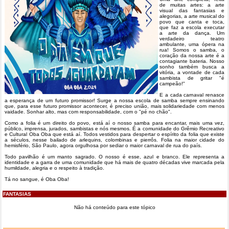
de muitas artes: a arte
visual das fantasias e
alegorias, a arte musical do
povo que canta e toca,
que faz a escola executar
a arte da dança. Um
verdadeiro teatro
ambulante, uma ópera na
rua! Somos o samba, o
coração da nossa arte é a
contagiante bateria. Nosso
sonho também busca a
vitória, a vontade de cada
sambista de gritar "é
campeão!"
E a cada carnaval renasce
a esperança de um futuro promissor! Surge a nossa escola de samba sempre ensinando
que, para esse futuro promissor acontecer, é preciso união, mais solidariedade com menos
vaidade. Sonhar alto, mas com responsabilidade, com o "pé no chão".
Como a folia é um direito do povo, está aí o nosso samba para encantar, mais uma vez,
público, imprensa, jurados, sambistas e nós mesmos. É a comunidade do Grêmio Recreativo
e Cultural Oba Oba que está aí. Todos vestidos para despertar o espírito da folia que existe
a séculos, nesse bailado de arlequins, colombinas e pierrôs. Folia na maior cidade do
hemisfério, São Paulo, agora orgulhosa por sediar o maior carnaval de rua do país.
Todo pavilhão é um manto sagrado. O nosso é esse, azul e branco. Ele representa a
identidade e a garra de uma comunidade que há mais de quatro décadas vive marcada pela
humildade, alegria e o respeito à tradição.
Tá no sangue, é Oba Oba!
FANTASIAS
Não há conteúdo para este tópico