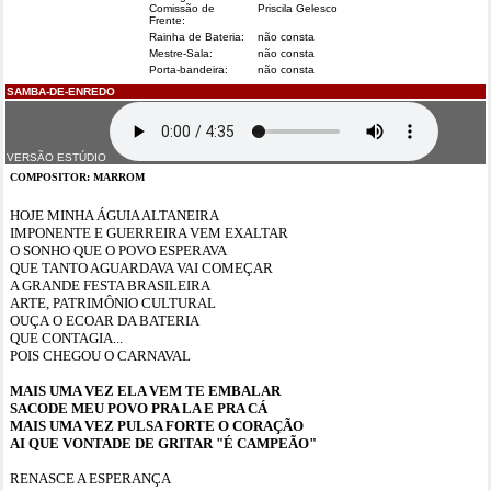
Comissão de
Priscila Gelesco
Frente:
Rainha de Bateria:
não consta
Mestre-Sala:
não consta
Porta-bandeira:
não consta
SAMBA-DE-ENREDO
VERSÃO ESTÚDIO
COMPOSITOR: MARROM
HOJE MINHA ÁGUIA ALTANEIRA
IMPONENTE E GUERREIRA VEM EXALTAR
O SONHO QUE O POVO ESPERAVA
QUE TANTO AGUARDAVA VAI COMEÇAR
A GRANDE FESTA BRASILEIRA
ARTE, PATRIMÔNIO CULTURAL
OUÇA O ECOAR DA BATERIA
QUE CONTAGIA...
POIS CHEGOU O CARNAVAL
MAIS UMA VEZ ELA VEM TE EMBALAR
SACODE MEU POVO PRA LA E PRA CÁ
MAIS UMA VEZ PULSA FORTE O CORAÇÃO
AI QUE VONTADE DE GRITAR "É CAMPEÃO"
RENASCE A ESPERANÇA