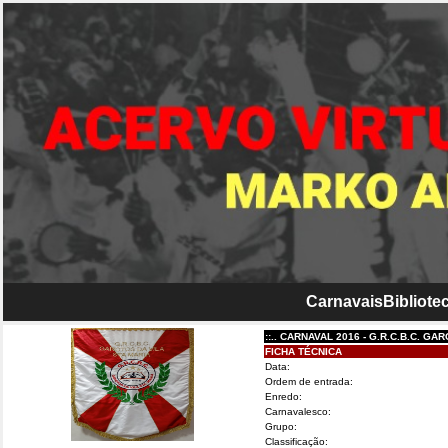
Carnavais
Bibliotec
::.. CARNAVAL 2016 - G.R.C.B.C. GAROTOS
FICHA TÉCNICA
Data:
Ordem de entrada:
Enredo:
Carnavalesco:
Grupo:
Classificação: