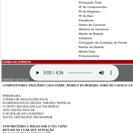
Pontuação Total:
Nº de Componentes:
Nº de Alegorias :
Nº de Alas :
Presidente:
Diretor de Carnaval:
Diretoria de Harmonia:
Mestre de Bateria:
Intérprete:
Coreógrafo da Comissão de Frente:
Rainha de Bateria:
Mestre-Sala:
Porta-bandeira:
SAMBA-DE-ENREDO
VERSÃO ESTÚDIO
COMPOSITORES: PAULINHO CASA VERDE/ MURILO DA MORADA/ SORÓ DO CAVACO/ GUI
PINDORAMA
A TERRA DE BELEZA SEM IGUAL
ILUMINADA PELOS DEUSES, PARAÍSO TROPICAL
O VENTO QUE BALANÇA AS PALMEIRAS
AVES SOLTAS PELO AR
E NO ROLAR DA CACHOEIRA
ÁGUAS CRISTALINAS PRA BANHAR
TEM MISTÉRIO E MAGIA SOB O TEU CHÃO
RITUAIS AO LUAR QUE SENSAÇÃO