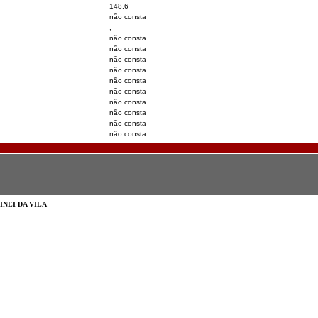
148,6
não consta
,
não consta
não consta
não consta
não consta
não consta
não consta
não consta
não consta
não consta
não consta
NEI DA VILA