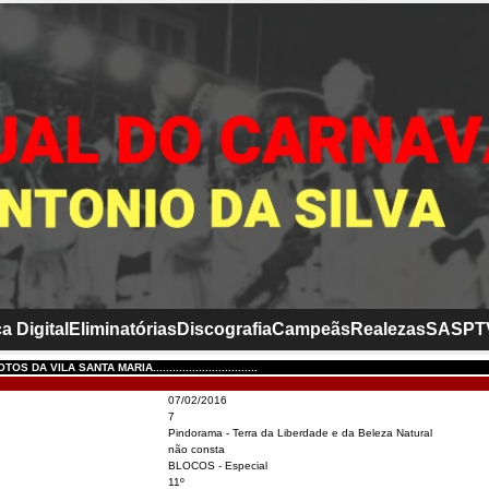
a Digital
Eliminatórias
Discografia
Campeãs
Realezas
SASP
T
 DA VILA SANTA MARIA................................
07/02/2016
7
Pindorama - Terra da Liberdade e da Beleza Natural
não consta
BLOCOS - Especial
11º