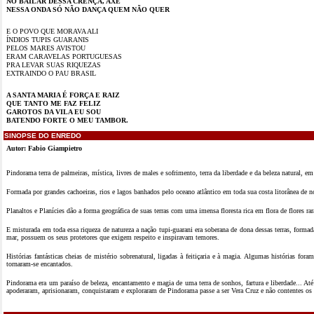
NO BAILAR DESSA CRENÇA, AXÉ
NESSA ONDA SÓ NÃO DANÇA QUEM NÃO QUER
E O POVO QUE MORAVA ALI
ÍNDIOS TUPIS GUARANIS
PELOS MARES AVISTOU
ERAM CARAVELAS PORTUGUESAS
PRA LEVAR SUAS RIQUEZAS
EXTRAINDO O PAU BRASIL
A SANTA MARIA É FORÇA E RAIZ
QUE TANTO ME FAZ FELIZ
GAROTOS DA VILA EU SOU
BATENDO FORTE O MEU TAMBOR.
SINOPSE DO ENREDO
Autor: Fabio Giampietro
Pindorama terra de palmeiras, mística, livres de males e sofrimento, terra da liberdade e da beleza natural, 
Formada por grandes cachoeiras, rios e lagos banhados pelo oceano atlântico em toda sua costa litorânea de n
Planaltos e Planícies dão a forma geográfica de suas terras com uma imensa floresta rica em flora de flores rara
E misturada em toda essa riqueza de natureza a nação tupi-guarani era soberana de dona dessas terras, formada
mar, possuem os seus protetores que exigem respeito e inspiravam temores.
Histórias fantásticas cheias de mistério sobrenatural, ligadas à feitiçaria e à magia. Algumas histórias for
tornaram-se encantados.
Pindorama era um paraíso de beleza, encantamento e magia de uma terra de sonhos, fartura e liberdade... A
apoderaram, aprisionaram, conquistaram e exploraram de Pindorama passe a ser Vera Cruz e não contentes os