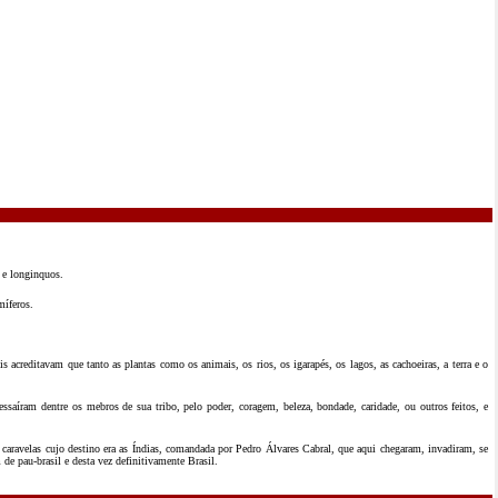
s e longinquos.
míferos.
s acreditavam que tanto as plantas como os animais, os rios, os igarapés, os lagos, as cachoeiras, a terra e o
bressaíram dentre os mebros de sua tribo, pelo poder, coragem, beleza, bondade, caridade, ou outros feitos, e
caravelas cujo destino era as Índias, comandada por Pedro Álvares Cabral, que aqui chegaram, invadiram, se
e pau-brasil e desta vez definitivamente Brasil.