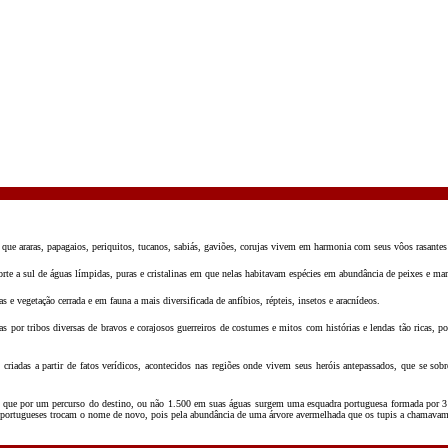
em que araras, papagaios, periquitos, tucanos, sabiás, gaviões, corujas vivem em harmonia com seus vôos rasante
orte a sul de águas límpidas, puras e cristalinas em que nelas habitavam espécies em abundância de peixes e ma
s e vegetação cerrada e em fauna a mais diversificada de anfíbios, répteis, insetos e aracnídeos.
s por tribos diversas de bravos e corajosos guerreiros de costumes e mitos com histórias e lendas tão ricas, poi
am criadas a partir de fatos verídicos, acontecidos nas regiões onde vivem seus heróis antepassados, que se so
té que por um percurso do destino, ou não 1.500 em suas águas surgem uma esquadra portuguesa formada por 3 
 portugueses trocam o nome de novo, pois pela abundância de uma árvore avermelhada que os tupis a chamavam d