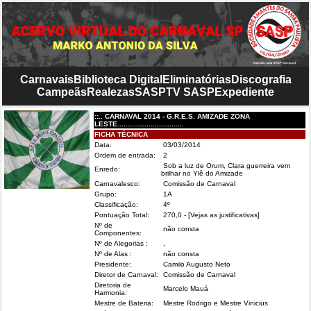
Carnavais
Biblioteca Digital
Eliminatórias
Discografia
Campeãs
Realezas
SASP
TV SASP
Expediente
::.. CARNAVAL 2014 - G.R.E.S. AMIZADE ZONA
LESTE................................
FICHA TÉCNICA
Data:
03/03/2014
Ordem de entrada:
2
Sob a luz de Orum, Clara guerreira vem
Enredo:
brilhar no Ylê do Amizade
Carnavalesco:
Comissão de Carnaval
Grupo:
1A
Classificação:
4º
Pontuação Total:
270,0
- [Vejas as justificativas]
Nº de
não consta
Componentes:
Nº de Alegorias :
,
Nº de Alas :
não consta
Presidente:
Camilo Augusto Neto
Diretor de Carnaval:
Comissão de Carnaval
Diretoria de
Marcelo Mauá
Harmonia:
Mestre de Bateria:
Mestre Rodrigo e Mestre Vinicius