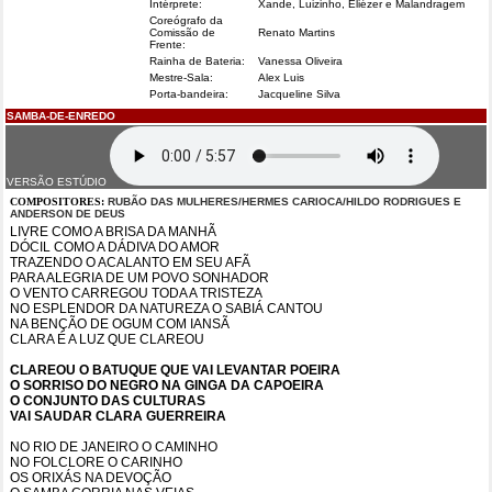
Intérprete:
Xande, Luizinho, Eliézer e Malandragem
Coreógrafo da
Comissão de
Renato Martins
Frente:
Rainha de Bateria:
Vanessa Oliveira
Mestre-Sala:
Alex Luis
Porta-bandeira:
Jacqueline Silva
SAMBA-DE-ENREDO
VERSÃO ESTÚDIO
COMPOSITORES:
RUBÃO DAS MULHERES/HERMES CARIOCA/HILDO RODRIGUES E
ANDERSON DE DEUS
LIVRE COMO A BRISA DA MANHÃ
DÓCIL COMO A DÁDIVA DO AMOR
TRAZENDO O ACALANTO EM SEU AFÃ
PARA ALEGRIA DE UM POVO SONHADOR
O VENTO CARREGOU TODA A TRISTEZA
NO ESPLENDOR DA NATUREZA O SABIÁ CANTOU
NA BENÇÃO DE OGUM COM IANSÃ
CLARA É A LUZ QUE CLAREOU
CLAREOU O BATUQUE QUE VAI LEVANTAR POEIRA
O SORRISO DO NEGRO NA GINGA DA CAPOEIRA
O CONJUNTO DAS CULTURAS
VAI SAUDAR CLARA GUERREIRA
NO RIO DE JANEIRO O CAMINHO
NO FOLCLORE O CARINHO
OS ORIXÁS NA DEVOÇÃO