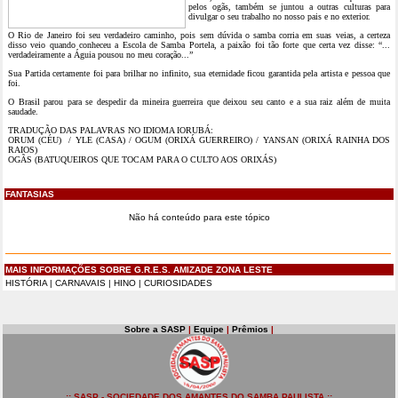
pelos ogãs, também se juntou a outras culturas para
divulgar o seu trabalho no nosso pais e no exterior.
O Rio de Janeiro foi seu verdadeiro caminho, pois sem dúvida o samba corria em suas veias, a certeza
disso veio quando conheceu a Escola de Samba Portela, a paixão foi tão forte que certa vez disse: “...
verdadeiramente a Águia pousou no meu coração...”
Sua Partida certamente foi para brilhar no infinito, sua eternidade ficou garantida pela artista e pessoa que
foi.
O Brasil parou para se despedir da mineira guerreira que deixou seu canto e a sua raiz além de muita
saudade.
TRADUÇÃO DAS PALAVRAS NO IDIOMA IORUBÁ:
ORUM (CÉU) / YLE (CASA) / OGUM (ORIXÁ GUERREIRO) / YANSAN (ORIXÁ RAINHA DOS
RAIOS)
OGÃS (BATUQUEIROS QUE TOCAM PARA O CULTO AOS ORIXÁS)
FANTASIAS
Não há conteúdo para este tópico
MAIS INFORMAÇÕES SOBRE G.R.E.S. AMIZADE ZONA LESTE
HISTÓRIA
|
CARNAVAIS
|
HINO
|
CURIOSIDADES
Sobre a SASP
|
Equipe
|
Prêmios
|
:: SASP - SOCIEDADE DOS AMANTES DO SAMBA PAULISTA ::