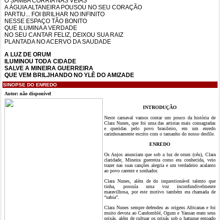
O SAMBA CORRIA NAS VEIAS
A ÁGUIA ALTANEIRA POUSOU NO SEU CORAÇÃO
PARTIU... FOI BRILHAR NO INFINITO
NESSE ESPAÇO TÃO BONITO
QUE ILUMINA A VERDADE
NO SEU CANTAR FELIZ, DEIXOU SUA RAIZ
PLANTADA NO ACERVO DA SAUDADE
A LUZ DE ORUM
ILUMINOU TODA CIDADE
SALVE A MINEIRA GUERREIRA
QUE VEM BRILJHANDO NO YLÊ DO AMIZADE
SINOPSE DO ENREDO
Autor: não disponível
INTRODUÇÃO
Neste carnaval vamos contar um pouco da história de
Clara Nunes, que foi uma das artistas mais consagradas
e queridas pelo povo brasileiro, em um enredo
carinhosamente escrito com o tamanho do nosso desfile.
ENREDO
Os Anjos anunciam que sob a luz de orum (céu), Clara
claridade, Mineira guerreira como era conhecida, veio
trazer nas suas canções alegria e um verdadeiro acalanto
ao povo carente e sonhador.
Clara Nunes, além de do inquestionável talento que
tinha, possuía uma voz inconfundivelmente
maravilhosa, por este motivo também era chamada de
“sabia”.
Clara Nunes sempre defendeu as origens Africanas e foi
muito devota ao Candomblé, Ogum e Yansan eram seus
orixás, além de cultuar os orixás sob o batuque entoado