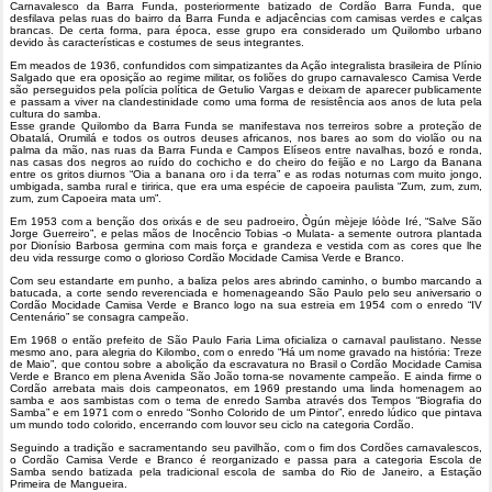
Carnavalesco da Barra Funda, posteriormente batizado de Cordão Barra Funda, que
desfilava pelas ruas do bairro da Barra Funda e adjacências com camisas verdes e calças
brancas. De certa forma, para época, esse grupo era considerado um Quilombo urbano
devido às características e costumes de seus integrantes.
Em meados de 1936, confundidos com simpatizantes da Ação integralista brasileira de Plínio
Salgado que era oposição ao regime militar, os foliões do grupo carnavalesco Camisa Verde
são perseguidos pela polícia política de Getulio Vargas e deixam de aparecer publicamente
e passam a viver na clandestinidade como uma forma de resistência aos anos de luta pela
cultura do samba.
Esse grande Quilombo da Barra Funda se manifestava nos terreiros sobre a proteção de
Obatalá, Orumilá e todos os outros deuses africanos, nos bares ao som do violão ou na
palma da mão, nas ruas da Barra Funda e Campos Elíseos entre navalhas, bozó e ronda,
nas casas dos negros ao ruído do cochicho e do cheiro do feijão e no Largo da Banana
entre os gritos diurnos “Oia a banana oro i da terra” e as rodas noturnas com muito jongo,
umbigada, samba rural e tiririca, que era uma espécie de capoeira paulista “Zum, zum, zum,
zum, zum Capoeira mata um”.
Em 1953 com a benção dos orixás e de seu padroeiro, Ògún mèjeje lóòde Iré, “Salve São
Jorge Guerreiro”, e pelas mãos de Inocêncio Tobias -o Mulata- a semente outrora plantada
por Dionísio Barbosa germina com mais força e grandeza e vestida com as cores que lhe
deu vida ressurge como o glorioso Cordão Mocidade Camisa Verde e Branco.
Com seu estandarte em punho, a baliza pelos ares abrindo caminho, o bumbo marcando a
batucada, a corte sendo reverenciada e homenageando São Paulo pelo seu aniversario o
Cordão Mocidade Camisa Verde e Branco logo na sua estreia em 1954 com o enredo “IV
Centenário” se consagra campeão.
Em 1968 o então prefeito de São Paulo Faria Lima oficializa o carnaval paulistano. Nesse
mesmo ano, para alegria do Kilombo, com o enredo “Há um nome gravado na história: Treze
de Maio”, que contou sobre a abolição da escravatura no Brasil o Cordão Mocidade Camisa
Verde e Branco em plena Avenida São João torna-se novamente campeão. E ainda firme o
Cordão arrebata mais dois campeonatos, em 1969 prestando uma linda homenagem ao
samba e aos sambistas com o tema de enredo Samba através dos Tempos “Biografia do
Samba” e em 1971 com o enredo “Sonho Colorido de um Pintor”, enredo lúdico que pintava
um mundo todo colorido, encerrando com louvor seu ciclo na categoria Cordão.
Seguindo a tradição e sacramentando seu pavilhão, com o fim dos Cordões carnavalescos,
o Cordão Camisa Verde e Branco é reorganizado e passa para a categoria Escola de
Samba sendo batizada pela tradicional escola de samba do Rio de Janeiro, a Estação
Primeira de Mangueira.