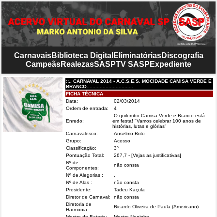
Carnavais
Biblioteca Digital
Eliminatórias
Discografia
Campeãs
Realezas
SASP
TV SASP
Expediente
::.. CARNAVAL 2014 - A.C.S.E.S. MOCIDADE CAMISA VERDE E
BRANCO................................
FICHA TÉCNICA
Data:
02/03/2014
Ordem de entrada:
4
O quilombo Camisa Verde e Branco está
Enredo:
em festa! "Vamos celebrar 100 anos de
histórias, lutas e glórias"
Carnavalesco:
Anselmo Brito
Grupo:
Acesso
Classificação:
3º
Pontuação Total:
267,7
- [Vejas as justificativas]
Nº de
não consta
Componentes:
Nº de Alegorias :
,
Nº de Alas :
não consta
Presidente:
Tadeu Kaçula
Diretor de Carnaval:
não consta
Diretoria de
Ricardo Oliveira de Paula (Americano)
Harmonia:
Mestre de Bateria:
Mestre Neninho