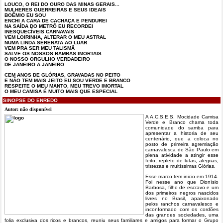
LOUCO, O REI DO OURO DAS MINAS GERAIS...
MULHERES GUERREIRAS E SEUS IDEAIS
BOÊMIO EU SOU
ENCHI A CARA DE CACHAÇA E PENDUREI
NA SAÍDA DO METRÔ EU RECORDEI
INESQUECÍVEIS CARNAVAIS
VEM LOIRINHA, ALTERAR O MEU ASTRAL
NUMA LINDA SERENATA AO LUAR
VEM PRA SER MEU TALISMÃ
SALVE OS NOSSOS BAMBAS IMORTAIS
O NOSSO ORGULHO VERDADEIRO
DE JANEIRO A JANEIRO
CEM ANOS DE GLÓRIAS, GRAVADAS NO PEITO
E NÃO TEM MAIS JEITO EU SOU VERDE E BRANCO
RESPEITE O MEU MANTO, MEU TREVO IMORTAL
O MEU CAMISA É MUITO MAIS QUE ESPECIAL
SINOPSE DO ENREDO
Autor: não disponível
A A.C.S.E.S. Mocidade Camisa
Verde e Branco chama toda
comunidade do samba para
apresentar a historia de seu
centenário, que a coloca no
posto de primeira agremiação
carnavalesca de São Paulo em
plena atividade a atingir esse
feito, repleto de lutas, alegrias,
tristezas e muitíssimas Glórias.
Esse marco tem inicio em 1914.
Foi nesse ano que Dionísio
Barbosa, filho de escravo e um
dos primeiros negros nascidos
livres no Brasil, apaixonado
pelos ranchos carnavalesco e
inconformado com os cordões
das grandes sociedades, uma
folia exclusiva dos ricos e brancos, reuniu seus familiares e amigos para formar o Grupo