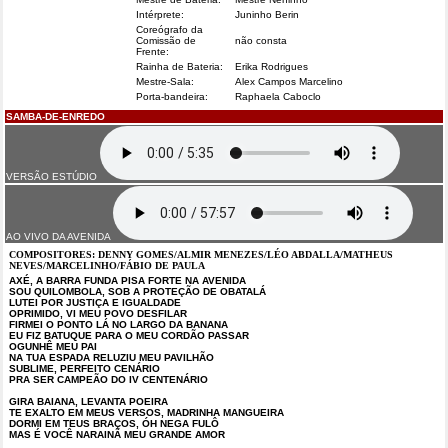
Intérprete:
Juninho Berin
Coreógrafo da
Comissão de
não consta
Frente:
Rainha de Bateria:
Erika Rodrigues
Mestre-Sala:
Alex Campos Marcelino
Porta-bandeira:
Raphaela Caboclo
SAMBA-DE-ENREDO
VERSÃO ESTÚDIO
AO VIVO DA AVENIDA
COMPOSITORES: DENNY GOMES/ALMIR MENEZES/LÉO ABDALLA/MATHEUS
NEVES/MARCELINHO/FÁBIO DE PAULA
AXÉ, A BARRA FUNDA PISA FORTE NA AVENIDA
SOU QUILOMBOLA, SOB A PROTEÇÃO DE OBATALÁ
LUTEI POR JUSTIÇA E IGUALDADE
OPRIMIDO, VI MEU POVO DESFILAR
FIRMEI O PONTO LÁ NO LARGO DA BANANA
EU FIZ BATUQUE PARA O MEU CORDÃO PASSAR
OGUNHÊ MEU PAI
NA TUA ESPADA RELUZIU MEU PAVILHÃO
SUBLIME, PERFEITO CENÁRIO
PRA SER CAMPEÃO DO IV CENTENÁRIO
GIRA BAIANA, LEVANTA POEIRA
TE EXALTO EM MEUS VERSOS, MADRINHA MANGUEIRA
DORMI EM TEUS BRAÇOS, ÓH NEGA FULÔ
MAS É VOCÊ NARAINÃ MEU GRANDE AMOR