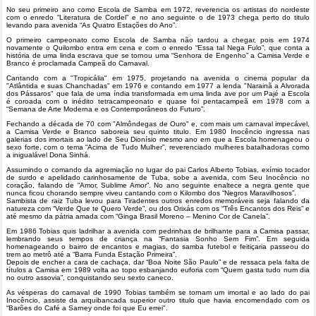
No seu primeiro ano como Escola de Samba em 1972, reverencia os artistas do nordeste
com o enredo “Literatura de Cordel” e no ano seguinte o de 1973 chega perto do titulo
levando para avenida “As Quatro Estações do Ano”.
O primeiro campeonato como Escola de Samba não tardou a chegar, pois em 1974
novamente o Quilombo entra em cena e com o enredo “Essa tal Nega Fulo”, que conta a
história de uma linda escrava que se tornou uma “Senhora de Engenho” a Camisa Verde e
Branco é proclamada Campeã do Carnaval.
Cantando com a "Tropicália" em 1975, projetando na avenida o cinema popular da
"Atlântida e suas Chanchadas" em 1976 e contando em 1977 a lenda "Narainã a Alvorada
dos Pássaros" que fala de uma índia transformada em uma linda ave por um Pajé a Escola
é coroada com o inédito tetracampeonato e quase foi pentacampeã em 1978 com a
“Semana de Arte Moderna e os Contemporâneos do Futuro”.
Fechando a década de 70 com "Almôndegas de Ouro" e, com mais um carnaval impecável,
a Camisa Verde e Branco saboreia seu quinto titulo. Em 1980 Inocêncio ingressa nas
galerias dos imortais ao lado de Seu Dionísio mesmo ano em que a Escola homenageou o
sexo forte, com o tema “Acima de Tudo Mulher”, reverenciado mulheres batalhadoras como
a inigualável Dona Sinhá.
Assumindo o comando da agremiação no lugar do pai Carlos Alberto Tobias, exímio tocador
de surdo e apelidado carinhosamente de Tuba, sobe a avenida, com Seu Inocêncio no
coração, falando de “Amor, Sublime Amor”. No ano seguinte enaltece a negra gente que
nunca ficou chorando sempre viveu cantando com o Kilombo dos “Negros Maravilhosos”.
Sambista de raiz Tuba levou para Tiradentes outros enredos memoráveis seja falando da
natureza com “Verde Que te Quero Verde”, ou dos Orixás com os “Três Encantos dos Reis” e
até mesmo da pátria amada com “Ginga Brasil Moreno – Menino Cor de Canela”.
Em 1986 Tobias quis ladrilhar a avenida com pedrinhas de brilhante para a Camisa passar,
lembrando seus tempos de criança na “Fantasia Sonho Sem Fim”. Em seguida
homenageando o bairro de encantos e magias, do samba futebol e feitiçaria passeou do
trem ao metrô até a “Barra Funda Estação Primeira”.
Depois de encher a cara de cachaça, dar “Boa Noite São Paulo” e de ressaca pela falta de
títulos a Camisa em 1989 volta ao topo esbanjando euforia com “Quem gasta tudo num dia
no outro assovia”, conquistando seu sexto caneco.
As vésperas do carnaval de 1990 Tobias também se tornam um imortal e ao lado do pai
Inocêncio, assiste da arquibancada superior outro titulo que havia encomendado com os
“Barões do Café a Sarney onde foi que Eu errei".