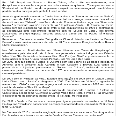
Em 1991, Magali dos Santos e Simone Tobias, mãe e filha respectivamente, sem
decepcionar a sua nação e regado com muita cerveja conquistam o Tricampeonato com o
“Combustível da Ilusão”, sendo a primeira campeã no recém-inaugurado sambódromo
paulistano obra entregue pela prefeita Luiza Erundina.
Antes de ganhar mais um troféu a Camisa lava a alma com “Banho de Luz que me Seduz",
para no ano de 1993 com um samba inesquecível se consagra novamente campeã no
Anhembi com seu "Talismã" o seu Trevo da sorte. Com nove títulos chega com 80 anos de
historia “Eternamente Jovem” e experiente faz “Do palco ao Asfalto – O Resumo da Opera”.
Mesmo com sua experiência não pode evitar o ano esquizofrênico de 1996 e contrariando
as expectativas sofre seu primeiro descenso com os “Loucos da Corte”. Mas retorna
rapidamente ao grupo especial tomando guaraná e dando um “Alo Mauês Taí o Nosso
Carnaval”.
Retratando o Carnaval com muita “Fotografia os Olhos do Mundo nas Lentes da Verde e
Branco” a mais querida encerra a década de 90 “Escancarando Corações Verde e Branco
Elymar mais popular”.
Nos 500 anos do Brasil desfilou em “Mares Liberum, nas Terras de Ibirapitanga” e
entusiasmada pela virada do século leva para passarela a cultura indígena com Orlando
Villas Bôas “Um Sertanista e Indianista Sim, Mas Por Que Não?” e posteriormente faz o
folião raciocinar com o “Quatro: Vamos Pensar... Isso Vai Dar o Que Falar!”.
Em 2003 com sua bateria “Furiosa” o Quilombo com seu Sonho de Liberdade navega no
Anhembi com o almirante João Candido e com Coragem e Bravura Luta contra os
preconceitos e injustiças promovendo a “Revolta da Chibata”, revisitando o enredo
censurado pelos militares na década de 1970 e conquistando o vice-campeonato do
carnaval paulistano.
De 2004 com o “Reinado da Folia”, fazendo uma ligação em 2005 com o “Disque Camisa
Linha Direta com o Samba” e chegando a 2006 “Das Vinhas aos Vinhos” a agremiação
mantem seu “Chão” e sem querer tropeça e vai para o acesso, más em 2007 encontra o
caminho de volta na “Rua 25 de Março”.
Continuando sua jornada mexe com a cabeça da arquibancada e mostra a “Historia do
Cabelo” para depois como “Guerreiros a Camisa Verde faz a Festa e Prega a Paz Universal”
e independente de ganhar ou perder avisa: “Tô No Jogo, Me Respeite!”.
Em 2011 a Verde e Branco soa a camisa para ligar a passarela do samba com “A Mais
Paulista das Avenidas” e passear com os corações apaixonados no carnaval de 2012 com o
tema “É o Amor”.
No Carnaval de 2013 com muita imaginação aos noventa e nove anos o Cordão que virou
Escola volta a ser criança e no seu sonho Verde e Branco “Era uma vez, outra vez!”.