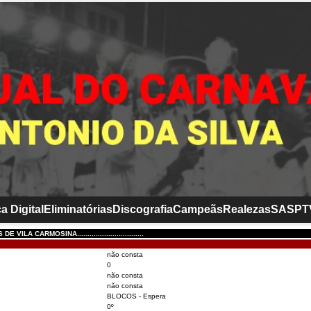
a Digital
Eliminatórias
Discografia
Campeãs
Realezas
SASP
T
VILA CARMOSINA................................
não consta
0
não consta
não consta
BLOCOS - Espera
0º