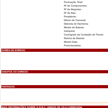
Pontuação Total:
Nº de Componentes:
Nº de Alegorias :
Nº de Alas :
Presidente:
Diretor de Carnaval:
Diretoria de Harmonia:
Mestre de Bateria:
Intérprete:
Coreógrafo da Comissão de Frente:
Rainha de Bateria:
Mestre-Sala:
Porta-bandeira:
SAMBA-DE-ENREDO
SINOPSE DO ENREDO
FANTASIAS
MAIS INFORMAÇÕES SOBRE G.R.B.C. UNIDOS DE VILA CARMOSINA