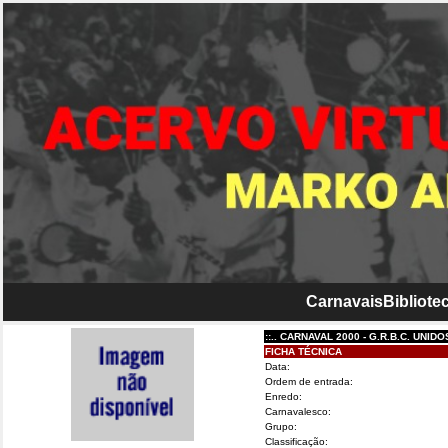
Carnavais
Bibliotec
::.. CARNAVAL 2000 - G.R.B.C. UNIDOS DE 
FICHA TÉCNICA
Data:
Ordem de entrada:
Enredo:
Carnavalesco:
Grupo:
Classificação: