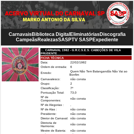
Carnavais
Biblioteca Digital
Eliminatórias
Discografia
Campeãs
Realezas
SASP
TV SASP
Expediente
::.. CARNAVAL 1982 - G.R.C.S.E.S. CABEÇÕES DE VILA
PRUDENTE................................
FICHA TÉCNICA
Data:
22/02/1982
Ordem de entrada:
6
Quem Não Tem Balangandãs Não Vai ao
Enredo:
Bonfim
Carnavalesco:
não consta
Grupo:
2
Classificação:
7º
Pontuação Total:
73,0
Nº de
não consta
Componentes:
Nº de Alegorias :
,
Nº de Alas :
não consta
Presidente:
não consta
Diretor de Carnaval:
não consta
Diretoria de
não consta
Harmonia:
Mestre de Bateria:
não consta