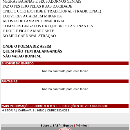
NEGRAS BAIANAS E SEUS ADORNOS GENIAIS
FAZ O FESTEJO PELAS RUAS DA CIDADE
ONDE O CORTEJO HOJE É TRADICIONAL (TRADICIONAL)
LOUVORES A CARMEM MIRANDA
ARTISTA DE FAMA INTERNACIONAL
COM SEUS GINGADOS E REQUEBROS FASCINANTES
E HOJE É FIGURA MARCANTE
NO MEU CARNAVAL ATRAÇÃO
ONDE O POEMA DIZ ASSIM
QUEM NÃO TEM BALANGANDÃS
NÃO VAI AO BONFIM.
SINOPSE DO ENREDO
Não há conteúdo para este tópico
FANTASIAS
Não há conteúdo para este tópico
MAIS INFORMAÇÕES SOBRE G.R.C.S.E.S. CABEÇÕES DE VILA PRUDENTE
HISTÓRIA
|
CARNAVAIS
|
HINO
|
CURIOSIDADES
Sobre a SASP
|
Equipe
|
Prêmios
|