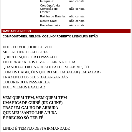
Intérprete:
não consta
Coreógrafo da
Comissão de
não consta
Frente:
Rainha de Bateria:
não consta
Mestre-Sala:
não consta
Porta-bandeira:
não consta
SAMBA-DE-ENREDO
COMPOSITORES:
NELSON COELHO/ ROBERTO LINDOLFO/ DITÃO
HOJE EU VOU, HOJE EU VOU
ME ENCHER DE ALEGRIA
QUERO ESQUECER O PASSADO
ENTERRAR A TRISTEZA E CAIR NA FOLIA
QUANDO A CORTINA DESTE PALCO SE ABRIR, ÔÔ
COM OS CABEÇÕES QUERO ME EMBALAR (EMBALAR)
TRAZENDO OS SEUS BALANGANDÃS
COLORINDO A PASSARELA
HOJE VIEMOS EXALTAR
VEM QUEM TEM, VEM QUEM TEM
UMA FIGA DE GUINÉ (DE GUINÉ)
TRAZ UM GALHO DE ARRUDA
QUE MEU SANTO LHE AJUDA
É PRECISO SÓ TER FÉ
LINDO É TEMPLO DESTA IRMANDADE