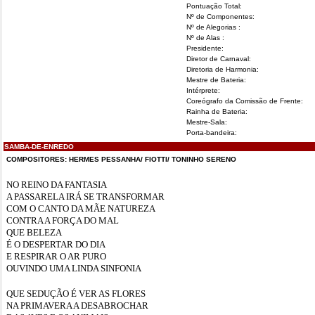
Pontuação Total:
Nº de Componentes:
Nº de Alegorias :
Nº de Alas :
Presidente:
Diretor de Carnaval:
Diretoria de Harmonia:
Mestre de Bateria:
Intérprete:
Coreógrafo da Comissão de Frente:
Rainha de Bateria:
Mestre-Sala:
Porta-bandeira:
SAMBA-DE-ENREDO
COMPOSITORES: HERMES PESSANHA/ FIOTTI/ TONINHO SERENO
NO REINO DA FANTASIA
A PASSARELA IRÁ SE TRANSFORMAR
COM O CANTO DA MÃE NATUREZA
CONTRA A FORÇA DO MAL
QUE BELEZA
É O DESPERTAR DO DIA
E RESPIRAR O AR PURO
OUVINDO UMA LINDA SINFONIA
QUE SEDUÇÃO É VER AS FLORES
NA PRIMAVERA A DESABROCHAR