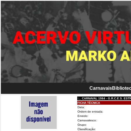
Carnavais
Bibliotec
::.. CARNAVAL 1984 - G.R.C.E.S. ESTRELA D
FICHA TÉCNICA
Data:
Ordem de entrada:
Enredo:
Carnavalesco:
Grupo:
Classificação: