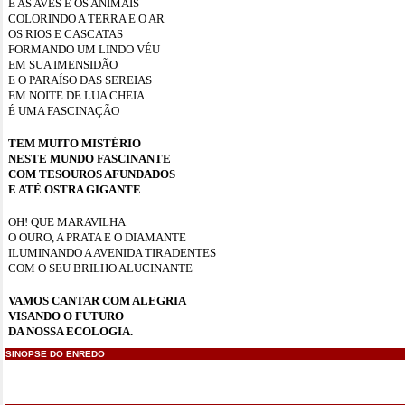
E AS AVES E OS ANIMAIS
COLORINDO A TERRA E O AR
OS RIOS E CASCATAS
FORMANDO UM LINDO VÉU
EM SUA IMENSIDÃO
E O PARAÍSO DAS SEREIAS
EM NOITE DE LUA CHEIA
É UMA FASCINAÇÃO
TEM MUITO MISTÉRIO
NESTE MUNDO FASCINANTE
COM TESOUROS AFUNDADOS
E ATÉ OSTRA GIGANTE
OH! QUE MARAVILHA
O OURO, A PRATA E O DIAMANTE
ILUMINANDO A AVENIDA TIRADENTES
COM O SEU BRILHO ALUCINANTE
VAMOS CANTAR COM ALEGRIA
VISANDO O FUTURO
DA NOSSA ECOLOGIA.
SINOPSE DO ENREDO