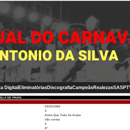
a Digital
Eliminatórias
Discografia
Campeãs
Realezas
SASP
T
E PRATA................................
03/03/1984
3
Antes Que Tudo Se Acabe
não consta
3
6º