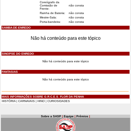
Coreógrafo da
Comissão de
não consta
Frente:
Rainha de Bateria:
não consta
Mestre-Sala:
não consta
Porta-bandeira:
não consta
SAMBA-DE-ENREDO
Não há conteúdo para este tópico
SINOPSE DO ENREDO
Não há conteúdo para este tópico
FANTASIAS
Não há conteúdo para este tópico
MAIS INFORMAÇÕES SOBRE G.R.C.E.S. FLOR DA PENHA
HISTÓRIA
|
CARNAVAIS
|
HINO
|
CURIOSIDADES
Sobre a SASP
|
Equipe
|
Prêmios
|