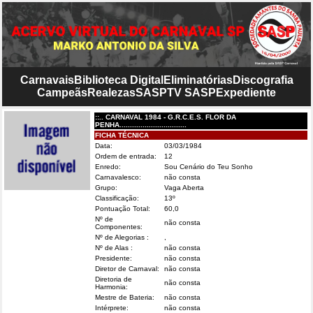
Carnavais
Biblioteca Digital
Eliminatórias
Discografia
Campeãs
Realezas
SASP
TV SASP
Expediente
::.. CARNAVAL 1984 - G.R.C.E.S. FLOR DA
PENHA................................
FICHA TÉCNICA
Data:
03/03/1984
Ordem de entrada:
12
Enredo:
Sou Cenário do Teu Sonho
Carnavalesco:
não consta
Grupo:
Vaga Aberta
Classificação:
13º
Pontuação Total:
60,0
Nº de
não consta
Componentes:
Nº de Alegorias :
,
Nº de Alas :
não consta
Presidente:
não consta
Diretor de Carnaval:
não consta
Diretoria de
não consta
Harmonia:
Mestre de Bateria:
não consta
Intérprete:
não consta