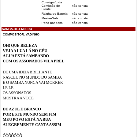
Coreógrafo da
Comissão de
não consta
Frente:
Rainha de Bateria:
não consta
Mestre-Sala:
não consta
Porta-bandeira:
não consta
SAMBA-DE-ENREDO
COMPOSITOR: VADINHO
OH! QUE BELEZA
VEJA A LUA LÁ NO CÉU
A LUA ESTÁ SAMBANDO
COM OS ASSONADOS VILA PRÉL
DE UMA IDÉIA BRILHANTE
NASCEU NO MUNDO DO SAMBA
E O SAMBA NUNCA VAI MORRER
LE LE
OS ASSONADOS
MOSTRA A VOCÊ
DE AZUL E BRANCO
POR ESTE MUNDO SEM FIM
MEU POVO ESTÁ NA RUA
ALEGREMENTE CANTA ASSIM
ÔÔÔÔÔÔÔ