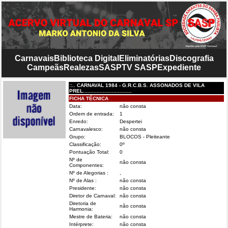
Carnavais
Biblioteca Digital
Eliminatórias
Discografia
Campeãs
Realezas
SASP
TV SASP
Expediente
::.. CARNAVAL 1984 - G.R.C.B.S. ASSONADOS DE VILA
PREL................................
FICHA TÉCNICA
Data:
não consta
Ordem de entrada:
1
Enredo:
Despertei
Carnavalesco:
não consta
Grupo:
BLOCOS - Pleiteante
Classificação:
0º
Pontuação Total:
0
Nº de
não consta
Componentes:
Nº de Alegorias :
,
Nº de Alas :
não consta
Presidente:
não consta
Diretor de Carnaval:
não consta
Diretoria de
não consta
Harmonia:
Mestre de Bateria:
não consta
Intérprete:
não consta