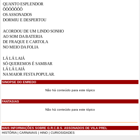
QUANTO ESPLENDOR
ÔÔÔÔÔÔÔ
OS ASSONADOS
DORMIU E DESPERTOU
ACORDOU DE UM LINDO SONHO
AO SOM DA BATERIA
DE FRAQUE E CARTOLA
NO MEIO DA FOLIA
LÁ LÁ LAIÁ
SÓ QUEREMOS É SAMBAR
LÁ LÁ LAIÁ
NA MAIOR FESTA POPULAR.
SINOPSE DO ENREDO
Não há conteúdo para este tópico
FANTASIAS
Não há conteúdo para este tópico
MAIS INFORMAÇÕES SOBRE G.R.C.B.S. ASSONADOS DE VILA PREL
HISTÓRIA
|
CARNAVAIS
|
HINO
|
CURIOSIDADES