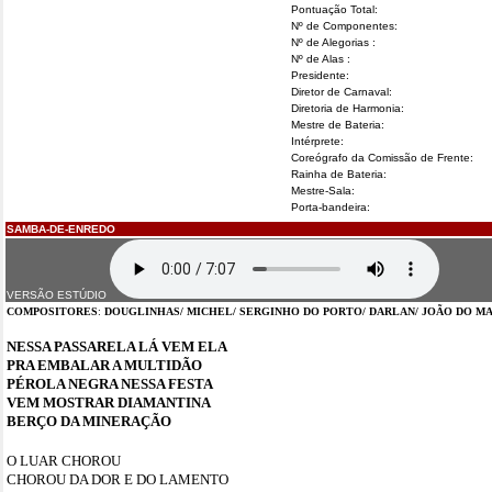
Pontuação Total:
Nº de Componentes:
Nº de Alegorias :
Nº de Alas :
Presidente:
Diretor de Carnaval:
Diretoria de Harmonia:
Mestre de Bateria:
Intérprete:
Coreógrafo da Comissão de Frente:
Rainha de Bateria:
Mestre-Sala:
Porta-bandeira:
SAMBA-DE-ENREDO
VERSÃO ESTÚDIO
COMPOSITORES
:
DOUGLINHAS/ MICHEL/ SERGINHO DO PORTO/ DARLAN/ JOÃO DO M
NESSA PASSARELA LÁ VEM ELA
PRA EMBALAR A MULTIDÃO
PÉROLA NEGRA NESSA FESTA
VEM MOSTRAR DIAMANTINA
BERÇO DA MINERAÇÃO
O LUAR CHOROU
CHOROU DA DOR E DO LAMENTO