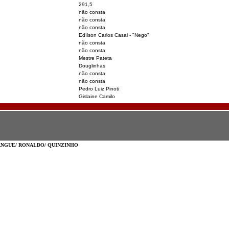
291,5
não consta
não consta
não consta
Edílson Carlos Casal - "Nego"
não consta
não consta
Mestre Pateta
Douglinhas
não consta
não consta
Pedro Luiz Pinoti
Gislaine Camilo
ANGUE/ RONALDO/ QUINZINHO