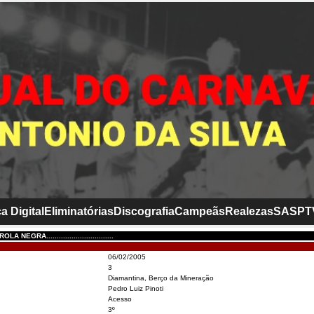
a Digital
Eliminatórias
Discografia
Campeãs
Realezas
SASP
T
NEGRA................................
06/02/2005
3
Diamantina, Berço da Mineração
Pedro Luiz Pinoti
Acesso
3º