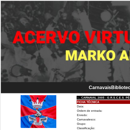
Carnavais
Bibliotec
::.. CARNAVAL 2005 - G.R.S.C.E.S. PÉROLA 
FICHA TÉCNICA
Data:
Ordem de entrada:
Enredo:
Carnavalesco:
Grupo:
Classificação: