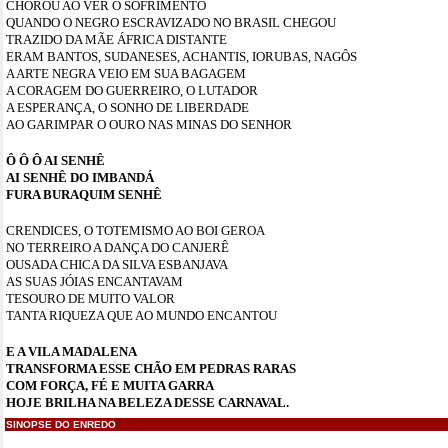
CHOROU AO VER O SOFRIMENTO
QUANDO O NEGRO ESCRAVIZADO NO BRASIL CHEGOU
TRAZIDO DA MÃE ÁFRICA DISTANTE
ERAM BANTOS, SUDANESES, ACHANTIS, IORUBAS, NAGÔS
A ARTE NEGRA VEIO EM SUA BAGAGEM
A CORAGEM DO GUERREIRO, O LUTADOR
A ESPERANÇA, O SONHO DE LIBERDADE
AO GARIMPAR O OURO NAS MINAS DO SENHOR
Ô Ô Ô AI SENHÊ
AI SENHÊ DO IMBANDÁ
FURA BURAQUIM SENHÊ
CRENDICES, O TOTEMISMO AO BOI GEROA
NO TERREIRO A DANÇA DO CANJERÊ
OUSADA CHICA DA SILVA ESBANJAVA
AS SUAS JÓIAS ENCANTAVAM
TESOURO DE MUITO VALOR
TANTA RIQUEZA QUE AO MUNDO ENCANTOU
E A VILA MADALENA
TRANSFORMA ESSE CHÃO EM PEDRAS RARAS
COM FORÇA, FÉ E MUITA GARRA
HOJE BRILHA NA BELEZA DESSE CARNAVAL.
SINOPSE DO ENREDO